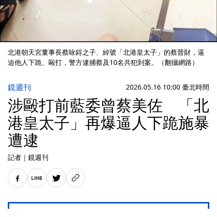
北港朝天宮董事長蔡咏鍀之子、綽號「北港皇太子」的蔡晉財，逼
迫他人下跪、毆打，警方逮捕蔡及10名共犯到案。（翻攝網路）
鏡週刊
2026.05.16 10:00 臺北時間
涉毆打前藍委曾蔡美佐 「北
港皇太子」再爆逼人下跪施暴
遭逮
記者
｜
鏡週刊