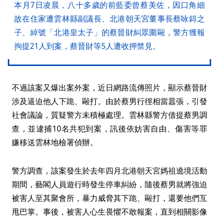
本月7日凌晨，八十多歲的前藍委曾蔡美佐，因口角細
故在住家遭雲林縣副議長、北港朝天宮董事長蔡咏鍀之
子、綽號「北港皇太子」的蔡晉財糾眾圍毆，警方獲報
拘提21人到案，蔡晉財等5人遭收押禁見。
不過該案又爆出案外案，近日網路流傳照片，顯示蔡晉財
涉及逼迫他人下跪、毆打。由於蔡男行徑相當囂張，引發
社會議論，質疑警方未積極處理。雲林縣警方借提蔡男調
查，並逮捕10名共犯到案，訊後依妨害自由、傷害等罪
嫌移送雲林地檢署偵辦。
警方調查，該案發生於去年四月北港朝天宮媽祖遶境活動
期間，藝閣人員遊行時發生停車糾紛，隨後蔡男就將強迫
被害人至其聚會所，暴力威脅其下跪、毆打，還要他們互
甩巴掌。事後，被害人心生畏懼不敢報案，直到相關影像