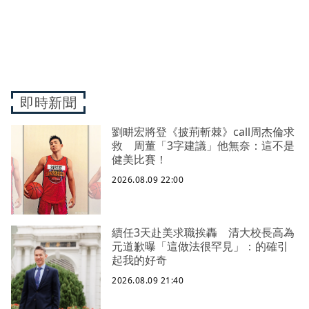
即時新聞
劉畊宏將登《披荊斬棘》call周杰倫求
救 周董「3字建議」他無奈：這不是
健美比賽！
2026.08.09 22:00
續任3天赴美求職挨轟 清大校長高為
元道歉曝「這做法很罕見」：的確引
起我的好奇
2026.08.09 21:40