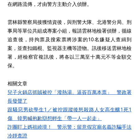
在網路流傳，才由警方主動介入偵辦。
雲林縣警察局接獲情資後，與刑警大隊、北港警分局、刑
事局等單位共組成專案小組，報請雲林地檢署偵辦，循線
追查後，持拘票及搜索票將涉案的10名嫌疑人查緝到
案，並查扣鐵棍、監視器主機等證物。訊後移送雲林地檢
署，經檢察官複訊後，將各以三萬至十萬元不等金額交
保。
相關文章
兒子火鍋店抓賊被控「潑熱湯、逼簽百萬本票」 警政署
長發聲了
跟騷惡男砍學生1／被控跟蹤後怒殺路人女高生釀1死1
傷 韓男喊抱歉辯想輕生「帶一人一起走」
詐團盯上媽祖繞境！ 警示警：留意假宮廟名義詐騙手法
冷靜查證