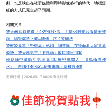
劇，也反映出在社群媒體與即時影像盛行的時代，地標爆
紅的方式已完全超乎預期。
相關文章
擎天崗即時影像「4K野戰外流」！情侶觀景台激情全被
錄 陽管處急下架...轉傳、求片皆觸法
警察凌晨幫「野戰桌」站哨！網笑瘋：在後面看大家還原
姿勢 擎天崗男主「避風頭」改口擇日到案
她熟睡中遭陌生男凌晨4點按密碼闖入「用馬桶沒沖
水」 自稱住403室...房東嚇曝：這棟沒4樓
更新時間
2026.05.17 06:20 臺北時間