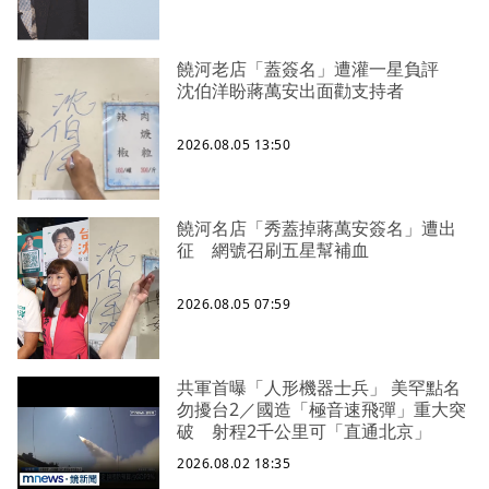
饒河老店「蓋簽名」遭灌一星負評
沈伯洋盼蔣萬安出面勸支持者
2026.08.05 13:50
饒河名店「秀蓋掉蔣萬安簽名」遭出
征 網號召刷五星幫補血
2026.08.05 07:59
共軍首曝「人形機器士兵」 美罕點名
勿擾台2／國造「極音速飛彈」重大突
破 射程2千公里可「直通北京」
2026.08.02 18:35