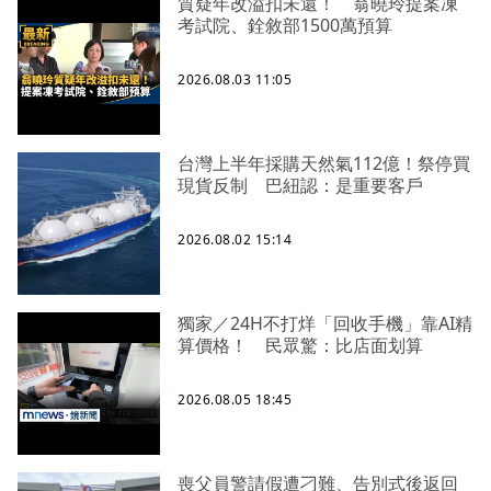
質疑年改溢扣未還！ 翁曉玲提案凍
考試院、銓敘部1500萬預算
2026.08.03 11:05
台灣上半年採購天然氣112億！祭停買
現貨反制 巴紐認：是重要客戶
2026.08.02 15:14
獨家／24H不打烊「回收手機」靠AI精
算價格！ 民眾驚：比店面划算
2026.08.05 18:45
喪父員警請假遭刁難、告別式後返回