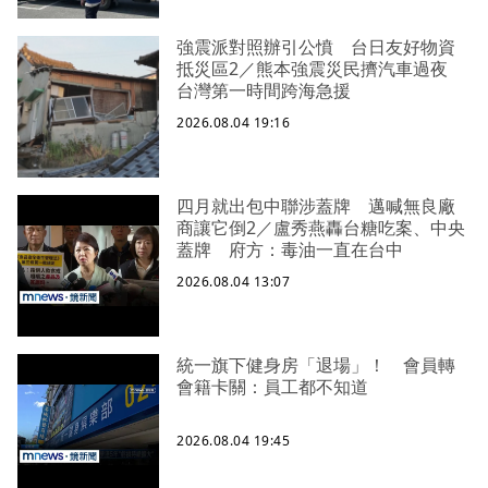
強震派對照辦引公憤 台日友好物資
抵災區2／熊本強震災民擠汽車過夜
台灣第一時間跨海急援
2026.08.04 19:16
四月就出包中聯涉蓋牌 邁喊無良廠
商讓它倒2／盧秀燕轟台糖吃案、中央
蓋牌 府方：毒油一直在台中
2026.08.04 13:07
統一旗下健身房「退場」！ 會員轉
會籍卡關：員工都不知道
2026.08.04 19:45