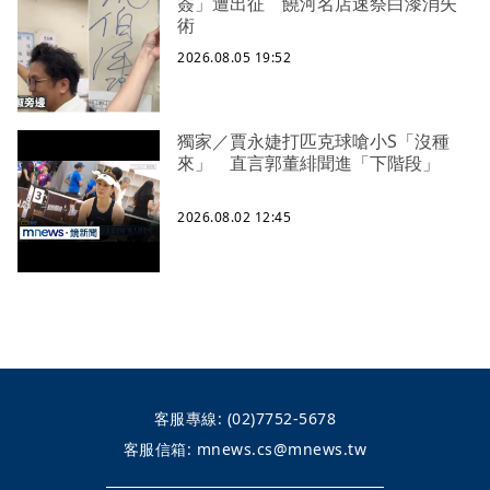
簽」遭出征 饒河名店速祭白漆消失
術
2026.08.05 19:52
獨家／賈永婕打匹克球嗆小S「沒種
來」 直言郭董緋聞進「下階段」
2026.08.02 12:45
客服專線:
(02)7752-5678
客服信箱:
mnews.cs@mnews.tw