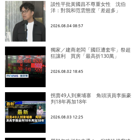
談性平批黃國昌不尊重女性 沈伯
洋：對我和范雲態度「差超多」
2026.08.04 08:57
獨家／建商老闆「國巨遭套牢」祭超
狂讓利 買房「最高折130萬」
2026.08.02 18:45
拐賣49人到柬埔寨 角頭演員李振豪
判18年再加18年
2026.08.03 12:25