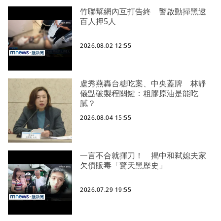
竹聯幫網內互打告終 警啟動掃黑逮
百人押5人
2026.08.02 12:55
盧秀燕轟台糖吃案、中央蓋牌 林靜
儀點破製程關鍵：粗膠原油是能吃
膩？
2026.08.04 15:55
一言不合就揮刀！ 揭中和弒媳夫家
欠債販毒「驚天黑歷史」
2026.07.29 19:55