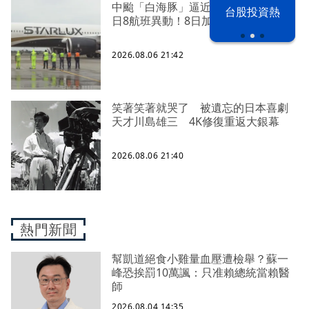
以色列 穹頂
野球魂 鏡訪
中颱「白海豚」逼近北台灣 星宇台
台股投資熱
之下
台將
日8航班異動！8日加開疏運
2026.08.06 21:42
笑著笑著就哭了 被遺忘的日本喜劇
天才川島雄三 4K修復重返大銀幕
2026.08.06 21:40
熱門新聞
幫凱道絕食小雞量血壓遭檢舉？蘇一
峰恐挨罰10萬諷：只准賴總統當賴醫
師
2026.08.04 14:35