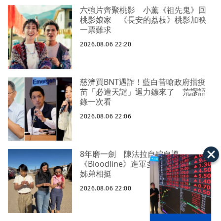
六強片齊聚桃影 小薰《祖先鬼》回
桃影娘家 《長安的荔枝》桃影加映
一票難求
2026.08.06 22:20
慈濟買BNT遇詐！藍白昔嗆政府擋疫
苗「必遭天譴」迴力鏢來了 荒謬語
錄一次看
2026.08.06 22:06
8年磨一劍 陳法拉自編自導
《Bloodline》進軍多倫多 柯林法洛
姊弟相挺
2026.08.06 22:00