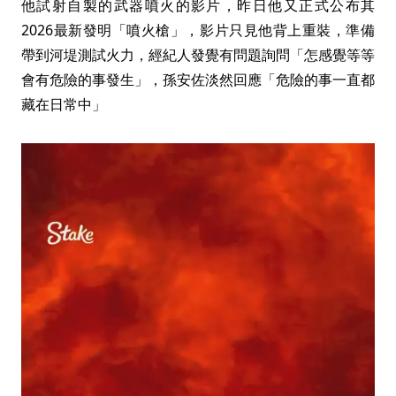
他試射自製的武器噴火的影片，昨日他又正式公布其
2026最新發明「噴火槍」，影片只見他背上重裝，準備
帶到河堤測試火力，經紀人發覺有問題詢問「怎感覺等等
會有危險的事發生」，孫安佐淡然回應「危險的事一直都
藏在日常中」