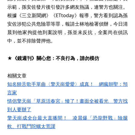
示範，孫安佐發片後引發許多網友熱議，連警方也關注。
根據《三立新聞網》《ETtoday》報導，警方看到認為孫
安佐涉犯公共危險罪等罪，報請士林地檢署偵辦，今日清
晨到他家拘提他到案說明，孫並未反抗，全案尚在偵訊
中，並不排除聲押他。
★《鏡週刊》關心您：不良行為，請勿模仿
相關文章
知名饒舌歌手單曲〈擎天崗愛愛〉成真！ 網瘋朝聖：預
言家
情侶擎天崗「草原活春宮」慘了！畫面全被看光 警方找
到人要辦了
擎天崗成全台最大直播間！ 凌晨爆「恐龍野戰」險腿
軟、打戰鬥陀螺太荒謬