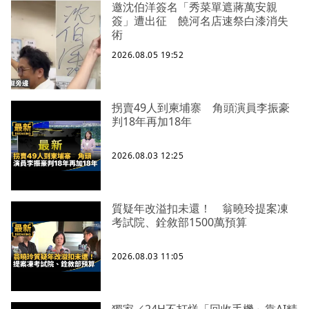
邀沈伯洋簽名「秀菜單遮蔣萬安親
簽」遭出征 饒河名店速祭白漆消失
術
2026.08.05 19:52
拐賣49人到柬埔寨 角頭演員李振豪
判18年再加18年
2026.08.03 12:25
質疑年改溢扣未還！ 翁曉玲提案凍
考試院、銓敘部1500萬預算
2026.08.03 11:05