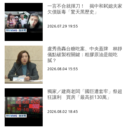
一言不合就揮刀！ 揭中和弒媳夫家
欠債販毒「驚天黑歷史」
2026.07.29 19:55
盧秀燕轟台糖吃案、中央蓋牌 林靜
儀點破製程關鍵：粗膠原油是能吃
膩？
2026.08.04 15:55
獨家／建商老闆「國巨遭套牢」祭超
狂讓利 買房「最高折130萬」
2026.08.02 18:45