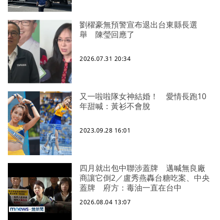
劉櫂豪無預警宣布退出台東縣長選
舉 陳瑩回應了
2026.07.31 20:34
又一啦啦隊女神結婚！ 愛情長跑10
年甜喊：黃衫不會脫
2023.09.28 16:01
四月就出包中聯涉蓋牌 邁喊無良廠
商讓它倒2／盧秀燕轟台糖吃案、中央
蓋牌 府方：毒油一直在台中
2026.08.04 13:07