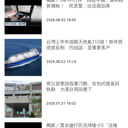
獨家／24H不打烊「回收手機」靠AI精
算價格！ 民眾驚：比店面划算
2026.08.05 18:45
台灣上半年採購天然氣112億！祭停買
現貨反制 巴紐認：是重要客戶
2026.08.02 15:14
喪父員警請假遭刁難、告別式後返回
執勤 大溪分局回應了
2026.07.31 18:02
獨家／賈永婕打匹克球嗆小S「沒種