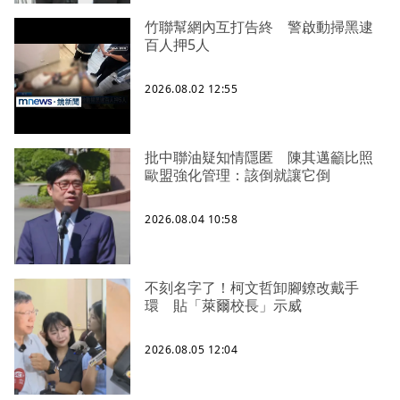
竹聯幫網內互打告終 警啟動掃黑逮
百人押5人
2026.08.02 12:55
批中聯油疑知情隱匿 陳其邁籲比照
歐盟強化管理：該倒就讓它倒
2026.08.04 10:58
不刻名字了！柯文哲卸腳鐐改戴手
環 貼「萊爾校長」示威
2026.08.05 12:04