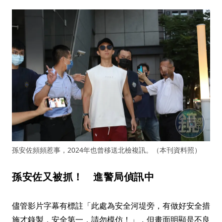
孫安佐頻頻惹事，2024年也曾移送北檢複訊。（本刊資料照）
孫安佐又被抓！ 進警局偵訊中
儘管影片字幕有標註「此處為安全河堤旁，有做好安全措
施才錄製，安全第一，請勿模仿！」，但畫面明顯是不良