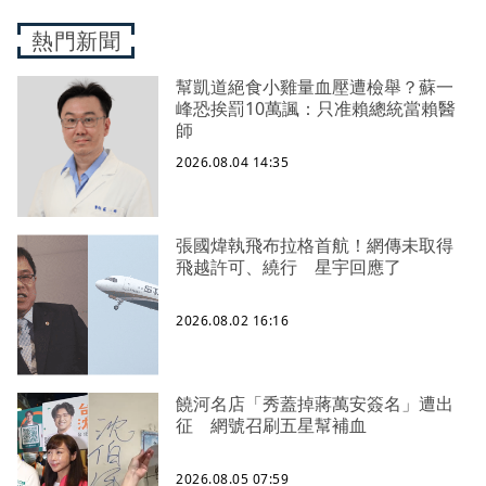
熱門新聞
幫凱道絕食小雞量血壓遭檢舉？蘇一
峰恐挨罰10萬諷：只准賴總統當賴醫
師
2026.08.04 14:35
張國煒執飛布拉格首航！網傳未取得
飛越許可、繞行 星宇回應了
2026.08.02 16:16
饒河名店「秀蓋掉蔣萬安簽名」遭出
征 網號召刷五星幫補血
2026.08.05 07:59