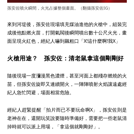
孫安佐噴火瞬間，火光占據整個畫面。（翻攝孫安佐IG）
來到河堤後，孫安佐現場填充煤油進他的火槍中，組裝完
成後他點燃火苗，打開氣閥後瞬間噴出數十公尺火光，畫
面呈現火紅色，經紀人嚇到飆粗口「X!這什麼啊!我X」
火槍用途？ 孫安佐：清老鼠拿這個剛剛好
隨後現場一度瀰漫黑色濃煙，甚至河面上都殘存燃燒的火
苗，但孫安佐旋即又連續開火，一陣陣噴射火焰讓遠處經
紀人急忙閃避，場面相當危險。
經紀人趕緊提醒「拍片而已不要玩命啊X」，孫安佐則是
老神在在，還開玩笑說要隨時準備好，需要把一些老鼠清
掉時就可以派上用場，「拿這個就剛剛好」。