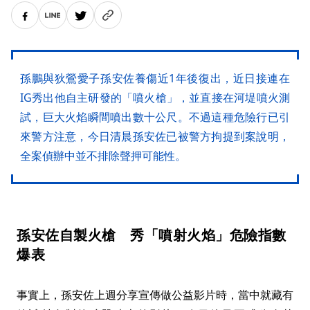
孫鵬與狄鶯愛子孫安佐養傷近1年後復出，近日接連在
IG秀出他自主研發的「噴火槍」，並直接在河堤噴火測
試，巨大火焰瞬間噴出數十公尺。不過這種危險行已引
來警方注意，今日清晨孫安佐已被警方拘提到案說明，
全案偵辦中並不排除聲押可能性。
孫安佐自製火槍 秀「噴射火焰」危險指數
爆表
事實上，孫安佐上週分享宣傳做公益影片時，當中就藏有