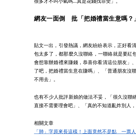
很多才不叫小氣嗎…真是花錢找罪受」。
網友一面倒 批「把婚禮當生意嗎？
貼文一出，引發熱議，網友紛紛表示，正好看清
包太多了，都那麼久沒聯絡，一聯絡就是要紅
會想靠辦婚禮來賺錢，恭喜你看清這位朋友」、
了吧，把婚禮當生意在賺嗎」、「普通朋友沒聯
不用去」。
也有不少人批評新娘的做法不妥，「很久沒聯
直接不需要理會吧」、「真的不知道亂炸別人，
相關文章
「肺」字原來長這樣！上面竟然不是點 一票人