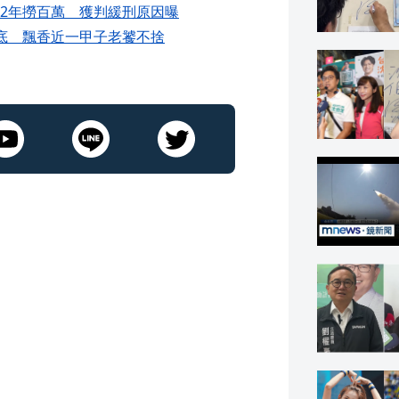
2年撈百萬 獲判緩刑原因曝
底 飄香近一甲子老饕不捨