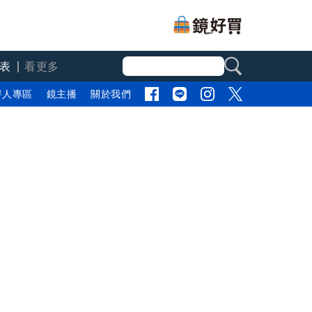
表
看更多
評人專區
鏡主播
關於我們