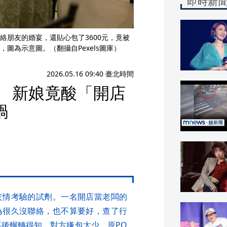
即時新
絡朋友的婚宴，還貼心包了3600元，竟被
圖為示意圖。（翻攝自Pexels圖庫）
2026.05.16 09:40 臺北時間
宴 新娘竟酸「開店
鍋
友情考驗的試劑。一名開店當老闆的
為很久沒聯絡，也不算要好，查了行
事後輾轉得知，對方嫌包太少，原PO