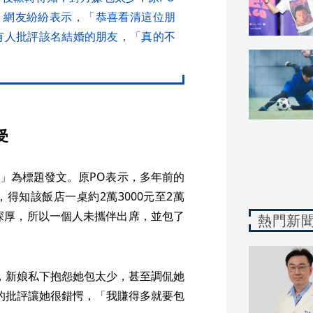
，網友紛紛表示，「恭喜看清這位朋
也有人批評該名結婚的朋友，「真的不
受
」為標題發文。原PO表示，多年前的
得知該飯店一桌約2萬3000元至2萬
情深厚，所以一個人未攜伴出席，並包了
熱門新
，新娘私下抱怨她包太少，甚至調侃她
的批評讓她很錯愕，「我賺得多就要包