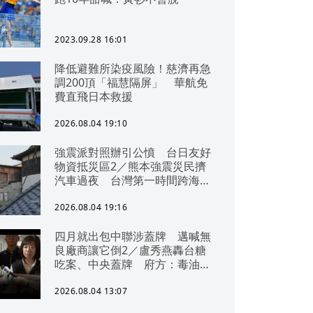
2023.09.28 16:01
降低避難所染疫風險！慈濟再急
調200頂「福慧隔屏」 華航免
費直飛日本救援
2026.08.04 19:10
強震派對照辦引公憤 台日友好
物資抵災區2／熊本強震災民擠
汽車過夜 台灣第一時間跨海急
援
2026.08.04 19:16
四月就出包中聯涉蓋牌 邁喊無
良廠商讓它倒2／盧秀燕轟台糖
吃案、中央蓋牌 府方：毒油一
直在台中
2026.08.04 13:07