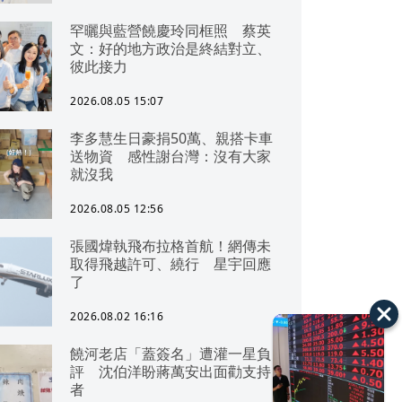
罕曬與藍營饒慶玲同框照 蔡英
文：好的地方政治是終結對立、
彼此接力
2026.08.05 15:07
李多慧生日豪捐50萬、親搭卡車
送物資 感性謝台灣：沒有大家
就沒我
2026.08.05 12:56
張國煒執飛布拉格首航！網傳未
取得飛越許可、繞行 星宇回應
了
2026.08.02 16:16
饒河老店「蓋簽名」遭灌一星負
評 沈伯洋盼蔣萬安出面勸支持
者