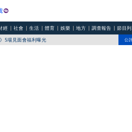
財經
社會
生活
體育
娛樂
地方
調查報告
節目列
》5場見面會福利曝光
身出戶「女兒非親生」 本人首度回應真相
公
 五成產能已綁長約