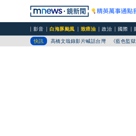
影音
白海豚颱風
致癌油
政治
國際
高橋文哉錄影片喊話台灣 《藍色監獄
快訊
「瓊瑤御用歌姬」捲婚變風波！遭爆淨
捨量保價奏效！華邦電DRAM價翻倍