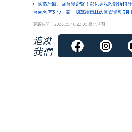
中國當牙醫、回台變密醫！彰化男私設診所植牙
台南名店又少一家！國華街員林肉圓營業到5月
更新時間
2026.05.16 22:00 臺北時間
追蹤
我們