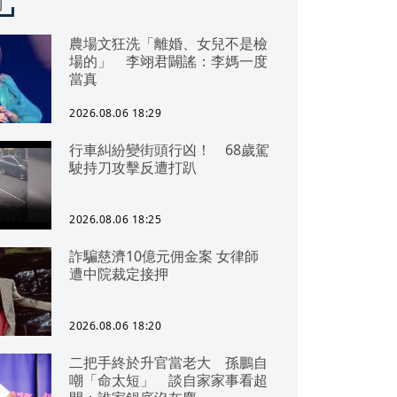
聞
農場文狂洗「離婚、女兒不是檢
場的」 李翊君闢謠：李媽一度
當真
2026.08.06 18:29
行車糾紛變街頭行凶！ 68歲駕
駛持刀攻擊反遭打趴
2026.08.06 18:25
詐騙慈濟10億元佣金案 女律師
遭中院裁定接押
2026.08.06 18:20
二把手終於升官當老大 孫鵬自
嘲「命太短」 談自家家事看超