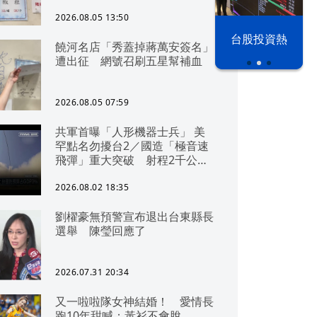
2026.08.05 13:50
以色列 穹頂
台股投資熱
饒河名店「秀蓋掉蔣萬安簽名」
之下
遭出征 網號召刷五星幫補血
2026.08.05 07:59
共軍首曝「人形機器士兵」 美
罕點名勿擾台2／國造「極音速
飛彈」重大突破 射程2千公里
可「直通北京」
2026.08.02 18:35
劉櫂豪無預警宣布退出台東縣長
選舉 陳瑩回應了
2026.07.31 20:34
又一啦啦隊女神結婚！ 愛情長
跑10年甜喊：黃衫不會脫