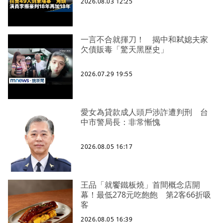
2026.08.03 12:25
一言不合就揮刀！ 揭中和弒媳夫家
欠債販毒「驚天黑歷史」
2026.07.29 19:55
愛女為貸款成人頭戶涉詐遭判刑 台
中市警局長：非常慚愧
2026.08.05 16:17
王品「就饗鐵板燒」首間概念店開
幕！最低278元吃飽飽 第2客66折吸
客
2026.08.05 16:39