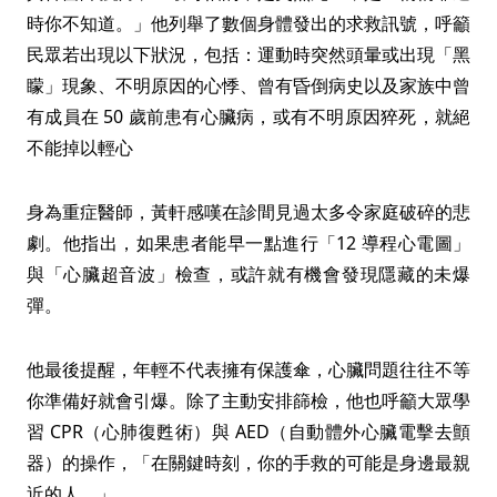
時你不知道。」他列舉了數個身體發出的求救訊號，呼籲
民眾若出現以下狀況，包括：運動時突然頭暈或出現「黑
矇」現象、不明原因的心悸、曾有昏倒病史以及家族中曾
有成員在 50 歲前患有心臟病，或有不明原因猝死，就絕
不能掉以輕心
身為重症醫師，黃軒感嘆在診間見過太多令家庭破碎的悲
劇。他指出，如果患者能早一點進行「12 導程心電圖」
與「心臟超音波」檢查，或許就有機會發現隱藏的未爆
彈。
他最後提醒，年輕不代表擁有保護傘，心臟問題往往不等
你準備好就會引爆。除了主動安排篩檢，他也呼籲大眾學
習 CPR（心肺復甦術）與 AED（自動體外心臟電擊去顫
器）的操作，「在關鍵時刻，你的手救的可能是身邊最親
近的人。」