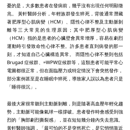
憂的是，大多數患者在發病前，幾乎沒有出現任何明顯徵
兆。 黃軒醫師分析，年輕族群發生猝死，背後通常潛藏
著肥厚型心肌病變（HCM）、隱性心律不整及主動脈剝
離等三大常見的生理原因；其中肥厚型心肌病變
（HCM）指的是患者的心臟壁會異常增厚，容易在劇烈
運動時引發致命性心律不整。許多患者直到病發的那一
刻，才知道自己心臟構造異常。 而隱性心律不整則包括
Brugad 症候群、=WPW症候群等，這類患者可能平常心
電圖都很正常，但在面臨壓力或特定情況下會突然發作，
部分案例甚至是在睡眠中猝死，導致家人誤以為患者只是
「睡得很沉」。
最後大家很常聽到主動脈剝離，則是隨著高血壓年輕化趨
勢，主動脈可能像氣球一樣撐破。患者發作時會感受到強
烈的「胸部劇烈撕裂感」，並在短短幾分鐘內失去意識。
黃軒醫師強調，「最可怕的不是突然死亡，是它悄悄靠近