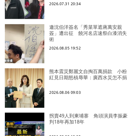
2026.07.31 20:34
邀沈伯洋簽名「秀菜單遮蔣萬安親
簽」遭出征 饒河名店速祭白漆消失
術
2026.08.05 19:52
熊本震災鄭麗文自掏百萬捐款 小粉
紅見日期怒槓辱華：廣西水災怎不捐
2026.08.06 09:03
拐賣49人到柬埔寨 角頭演員李振豪
判18年再加18年