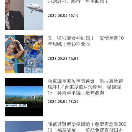
飛越許可、繞行 星宇回應了
2026.08.02 16:16
又一啦啦隊女神結婚！ 愛情長跑10
年甜喊：黃衫不會脫
2023.09.28 16:01
台東議長家族爭議連爆 涉占農地避
環評1／台東度假村涉圖利、疑躲環
評 吳秀華爭議：概無參與
2026.08.05 18:55
降低避難所染疫風險！慈濟再急調200
頂「福慧隔屏」 華航免費直飛日本