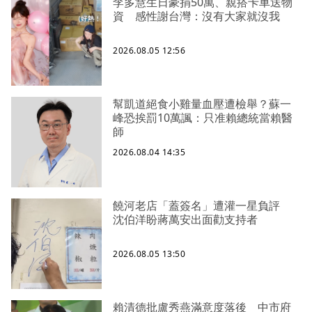
李多慧生日豪捐50萬、親搭卡車送物
資 感性謝台灣：沒有大家就沒我
2026.08.05 12:56
幫凱道絕食小雞量血壓遭檢舉？蘇一
峰恐挨罰10萬諷：只准賴總統當賴醫
師
2026.08.04 14:35
饒河老店「蓋簽名」遭灌一星負評
沈伯洋盼蔣萬安出面勸支持者
2026.08.05 13:50
賴清德批盧秀燕滿意度落後 中市府