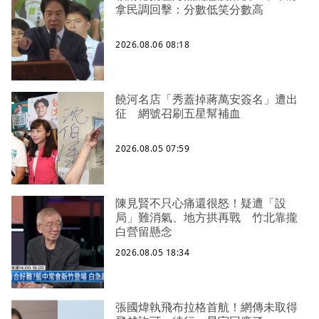
拿民調回擊：分數低笑分數高
2026.08.06 08:18
饒河名店「秀蓋掉蔣萬安簽名」遭出
征 網號召刷五星幫補血
2026.08.05 07:59
陳見賢不只心痛還很怒！疑遭「設
局」難消氣、地方拱再戰 竹北靠攏
白營留懸念
2026.08.05 18:34
張國煒執飛布拉格首航！網傳未取得