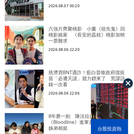
2026.08.07 00:20
六強片齊聚桃影 小薰《祖先鬼》回
桃影娘家 《長安的荔枝》桃影加映
一票難求
2026.08.06 22:20
慈濟買BNT遇詐！藍白昔嗆政府擋疫
苗「必遭天譴」迴力鏢來了 荒謬語
錄一次看
2026.08.06 22:06
8年磨一劍 陳法拉自編自導
《Bloodline》進軍多倫多 柯林法洛
以色列 穹頂
姊弟相挺
台股投資熱
之下