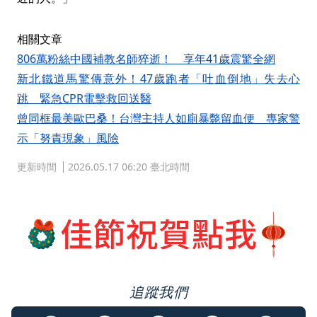
相關文章
806萬粉絲中國補教名師猝逝！ 享年41歲震驚全網
新北鐵道馬驚傳意外！47歲跑者「吐血倒地」失去心
跳 緊急CPR電擊救回送醫
曾同框最美歐巴桑！台灣主持人如廁暴斃留血便 專家警
示「努責現象」風險
更新時間
2026.05.17 06:20 臺北時間
追蹤我們