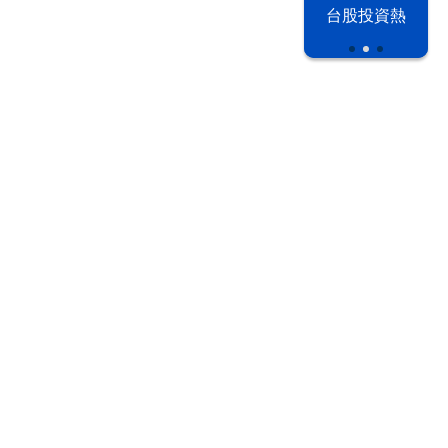
以色列 穹頂
台股投資熱
之下