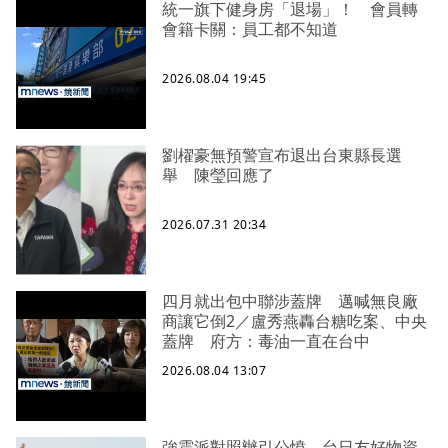
統一旗下健身房「退場」！ 會員轉
會籍卡關：員工都不知道
2026.08.04 19:45
劉櫂豪無預警宣布退出台東縣長選
舉 陳瑩回應了
2026.07.31 20:34
四月就出包中聯涉蓋牌 邁喊無良廠
商讓它倒2／盧秀燕轟台糖吃案、中央
蓋牌 府方：毒油一直在台中
2026.08.04 13:07
強震派對照辦引公憤 台日友好物資