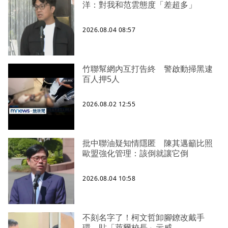
洋：對我和范雲態度「差超多」
2026.08.04 08:57
竹聯幫網內互打告終 警啟動掃黑逮
百人押5人
2026.08.02 12:55
批中聯油疑知情隱匿 陳其邁籲比照
歐盟強化管理：該倒就讓它倒
2026.08.04 10:58
不刻名字了！柯文哲卸腳鐐改戴手
環 貼「萊爾校長」示威