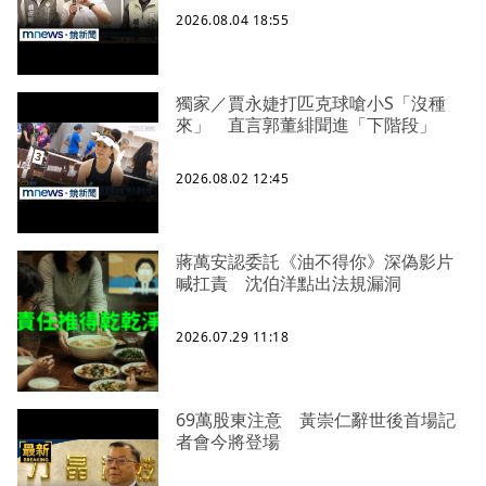
2026.08.04 18:55
獨家／賈永婕打匹克球嗆小S「沒種
來」 直言郭董緋聞進「下階段」
2026.08.02 12:45
蔣萬安認委託《油不得你》深偽影片
喊扛責 沈伯洋點出法規漏洞
2026.07.29 11:18
69萬股東注意 黃崇仁辭世後首場記
者會今將登場