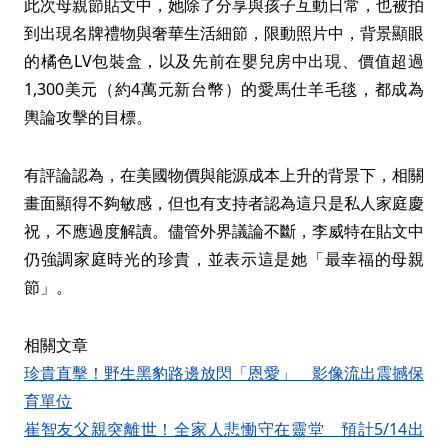
此次母親節貼文中，她除了分享與孩子互動日常，也被拍
到出現名牌禮物與奢華生活細節，限動照片中，背景顯眼
的橘色LV包裝盒，以及先前在嬰兒房中出現、價值超過
1,300美元（約4萬元新台幣）的愛馬仕羊毛毯，都成為
輿論攻擊的目標。
有評論認為，在美國物價與能源成本上升的背景下，相關
畫面顯得不夠敏感，但也有支持者認為這只是私人家庭慶
祝，不應過度解讀。儘管外界議論不斷，李威特在貼文中
仍強調家庭時光的珍貴，並表示這是她「最幸福的母親
節」。
相關文章
珍貴直擊！野生黑豹路邊放閃「恩愛」 影像流出震撼保
育單位
崔智友父親突離世！全家人悲慟守在靈堂 預計5/14出