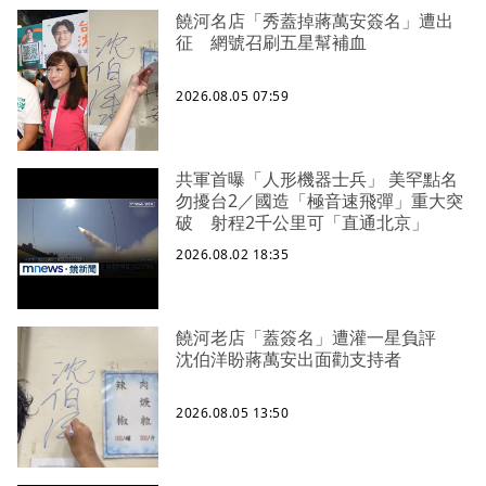
饒河名店「秀蓋掉蔣萬安簽名」遭出
征 網號召刷五星幫補血
2026.08.05 07:59
共軍首曝「人形機器士兵」 美罕點名
勿擾台2／國造「極音速飛彈」重大突
破 射程2千公里可「直通北京」
2026.08.02 18:35
饒河老店「蓋簽名」遭灌一星負評
沈伯洋盼蔣萬安出面勸支持者
2026.08.05 13:50