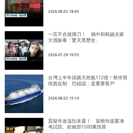
2026.08.02 18:45
一言不合就揮刀！ 揭中和弒媳夫家
欠債販毒「驚天黑歷史」
2026.07.29 19:55
台灣上半年採購天然氣112億！祭停買
現貨反制 巴紐認：是重要客戶
2026.08.02 15:14
質疑年改溢扣未還！ 翁曉玲提案凍
考試院、銓敘部1500萬預算