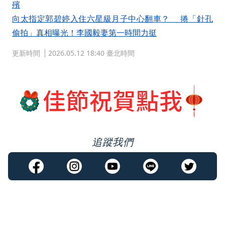
殯
向太指定郭碧婷入住六星級月子中心翻車？ 捲「針孔
偷拍」真相曝光！李國毅妻第一時間力挺
更新時間
2026.05.12 18:40 臺北時間
追蹤我們