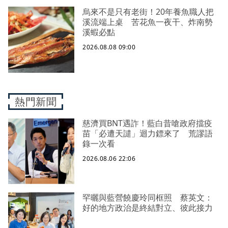
烏來不是只有老街！20年養魚職人把
溪流端上桌 苦花魚一夜干、炸南勢
溪蝦必點
2026.08.08 09:00
熱門新聞
慈濟買BNT遇詐！藍白昔嗆政府擋疫
苗「必遭天譴」迴力鏢來了 荒謬語
錄一次看
2026.08.06 22:06
罕曬與藍營饒慶玲同框照 蔡英文：
好的地方政治是終結對立、彼此接力