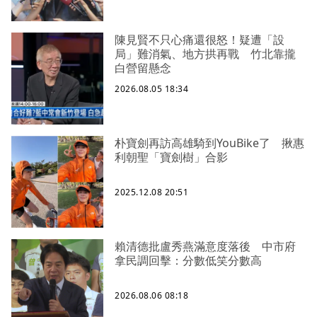
陳見賢不只心痛還很怒！疑遭「設
局」難消氣、地方拱再戰 竹北靠攏
白營留懸念
2026.08.05 18:34
朴寶劍再訪高雄騎到YouBike了 揪惠
利朝聖「寶劍樹」合影
2025.12.08 20:51
賴清德批盧秀燕滿意度落後 中市府
拿民調回擊：分數低笑分數高
2026.08.06 08:18