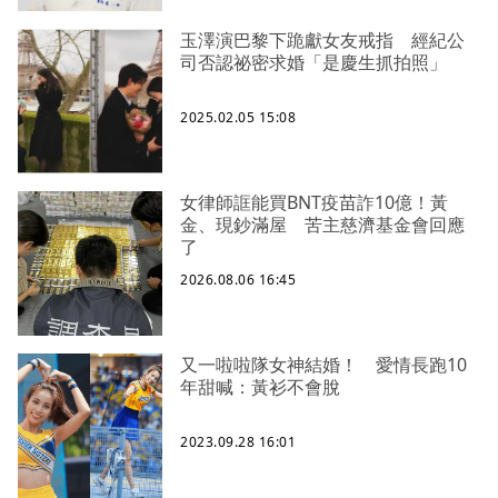
玉澤演巴黎下跪獻女友戒指 經紀公
司否認祕密求婚「是慶生抓拍照」
2025.02.05 15:08
女律師誆能買BNT疫苗詐10億！黃
金、現鈔滿屋 苦主慈濟基金會回應
了
2026.08.06 16:45
又一啦啦隊女神結婚！ 愛情長跑10
年甜喊：黃衫不會脫
2023.09.28 16:01