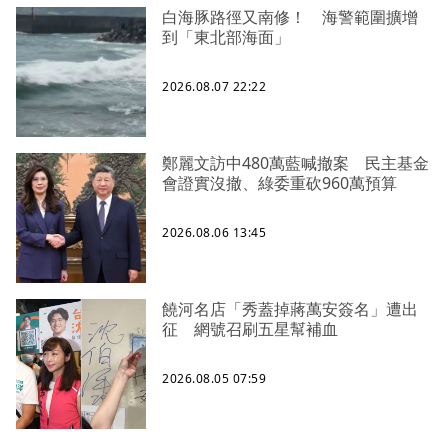
白海豚路徑又南修！ 海警範圍擴增
到「東北部海面」
2026.08.07 22:22
鄭麗文訪中480萬藍喊撤案 民主基金
會證實沒撤、綠委重砍960萬預算
2026.08.06 13:45
饒河名店「秀蓋掉蔣萬安簽名」遭出
征 網號召刷五星幫補血
2026.08.05 07:59