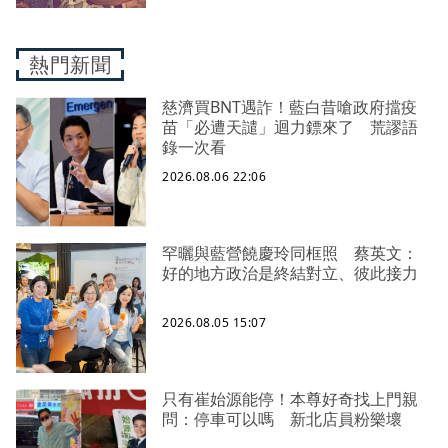
熱門新聞
慈濟買BNT遇詐！藍白昔嗆政府擋疫
苗「必遭天譴」迴力鏢來了 荒謬語
錄一次看
2026.08.06 22:06
罕曬與藍營饒慶玲同框照 蔡英文：
好的地方政治是終結對立、彼此接力
2026.08.05 15:07
只有崔始源能停！本尊好奇找上門親
問：停車可以嗎 新北店員粉樂壞