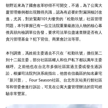
朝野近來為了國會改革吵得不可開交，不過，為了公寓大
廈管理條例都出現難得共識，認為有必要針對漏洞檢討改
進，尤其，對於緊鄰101大樓旁的「松勤玖號」社區管理
問題，本刊掌握已有一位立法院重量級政治人物的核心幕
僚具狀向檢調單位告發，要求司法單位盡速查辦是否有人
貪污管理基金？犯下背信、商業會計法等罪。
本刊調查，馮姓前主委過去不只在「松勤玖號」擔任第二
到十二屆主委，部分社區區權人和住戶私下都以萬年主委
稱呼。之前他也在台北市多個社區當過主委或發生過訴
訟，根據司法院判決系統指出，他曾在信義區的知名豪宅
「新川普」、Four Season社區、台北市京站美行館社區
等和管委會進行訴訟，可見在公寓大廈管理辦法的官司經
驗非常豐富。