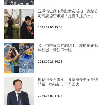
玉澤演巴黎下跪獻女友戒指 經紀公
司否認祕密求婚「是慶生抓拍照」
2025.02.05 15:08
又一啦啦隊女神結婚！ 愛情長跑10
年甜喊：黃衫不會脫
2023.09.28 16:01
衛福部長石崇良、食藥署長姜至剛傳
請辭 衛福部：不予回應
2026.08.07 17:08