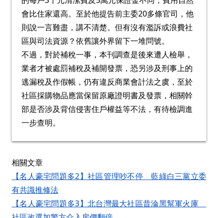
的每戶3千元清潔費及5萬元保證金不同，費用自然
會比住家還高。至於他提告前主委20多條官司，他
則說一言難盡，講不清楚。但有沒有濫訴或浪費社
區與司法資源？依舊讓外界留下一堆問號。
不過，對於補稅一事，本刊調查是後來遭人檢舉，
業者才被處罰補稅及補開發票，恐另涉及刑事上的
逃漏稅及作假帳，仍有違反商業會計法之虞，至於
社區採購物品應當保留原廠證明書及發票，相關幹
部是否涉及背信侵害住戶權益等不法，有待檢調進
一步查明。
相關文章
【名人豪宅問題多2】社區管理吵不停 藍綠白三黨立委
有共識推修法
【名人豪宅問題多3】北台灣最大社區昔淪黑幫軍火庫
社區改選加警方介入房價翻倍