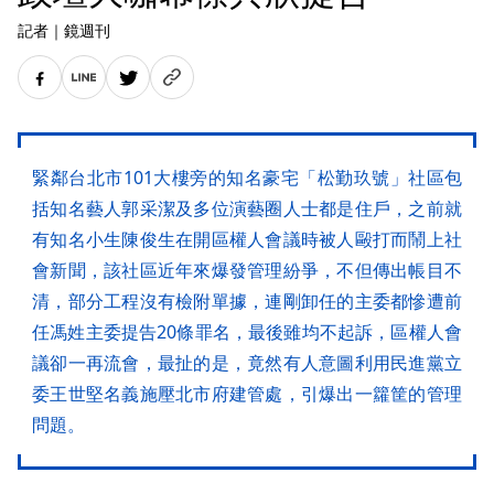
記者
｜
鏡週刊
緊鄰台北市101大樓旁的知名豪宅「松勤玖號」社區包
括知名藝人郭采潔及多位演藝圈人士都是住戶，之前就
有知名小生陳俊生在開區權人會議時被人毆打而鬧上社
會新聞，該社區近年來爆發管理紛爭，不但傳出帳目不
清，部分工程沒有檢附單據，連剛卸任的主委都慘遭前
任馮姓主委提告20條罪名，最後雖均不起訴，區權人會
議卻一再流會，最扯的是，竟然有人意圖利用民進黨立
委王世堅名義施壓北市府建管處，引爆出一籮筐的管理
問題。