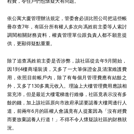
程費，令住戶們也懷疑大有問題。
依公寓大廈管理辦法規定，管委會必須比照公司把這些帳
冊存查7年，有區分所有權人多次向馮姓前主委等人索討
調閱相關財務資料，權責管理單位跟負責人都不願意提
供，更顯得疑點重重。
除了追查馮姓前主委是否涉弊，該社區從去年9月開始，
因1到4樓商場裝潢，又多了一大筆保證金及清潔維護費
用，依照目前帳戶內，除了有每個月管理費應有結餘之
外，又多了130多萬元收入。理論上大樓管理費用應該相
當充沛，但是最近大樓電梯進行維修，社區竟表示沒有多
餘的錢，加上該社區原向市政府承諾要認養大樓周邊行人
道，前兩年6月的區權人會議竟有人提案因為「沒有經費
而要放棄認養人行道！」不得不令人懷疑該社區的財務狀
況。