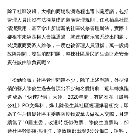
除了社區沒錢，大樓的商場裝潢過程也遭卡關惹議，包括
管理人員用沒有法律基礎的裝潢管理規則，任意抬高社區
清潔費用，甚至拿出所謂新的社區裝修管理辦法，實際上
卻根本未經區權人會議通過，就連消防示警系統出問題，
裝潢廠商要派人維修，一度也被管理人員阻擋，萬一設備
故障期間，發生消防問題，整棟社區居民的生命財產安全
責任該由誰負責呢？
「松勤玖號」社區管理問題不少，除了上述爭議，外型俊
俏的藝人陳俊生過去曾演出不少知名愛情劇，近年轉換跑
道成為「快速記憶」大師。2020年間，有網友在《爆料
公社》PO文爆料，爆出陳俊生與社區經理爆發衝突，即
為了住戶懷疑社區主委將防疫物資拿去做私人交際，且連
續當了10屆主委，改選時疑似做票，陳俊生查票時，卻
遭社區幹部阻擋推打，導致腹部出現9公分傷口，詎料，