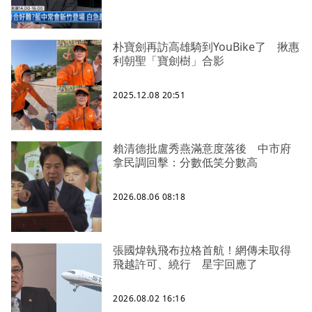
朴寶劍再訪高雄騎到YouBike了 揪惠
利朝聖「寶劍樹」合影
2025.12.08 20:51
賴清德批盧秀燕滿意度落後 中市府
拿民調回擊：分數低笑分數高
2026.08.06 08:18
張國煒執飛布拉格首航！網傳未取得
飛越許可、繞行 星宇回應了
2026.08.02 16:16