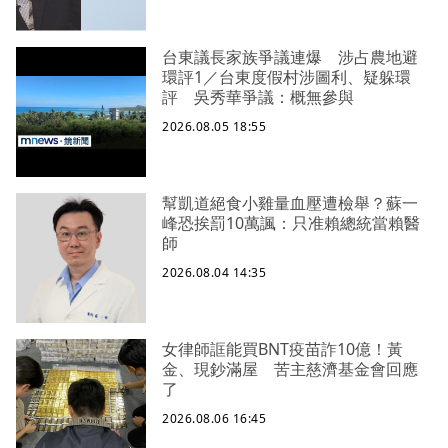
台東議長家族爭議連爆 涉占農地避
環評1／台東度假村涉圖利、疑躲環
評 吳秀華爭議：概無參與
2026.08.05 18:55
幫凱道絕食小雞量血壓遭檢舉？蘇一
峰恐挨罰10萬諷：只准賴總統當賴醫
師
2026.08.04 14:35
女律師誆能買BNT疫苗詐10億！黃
金、現鈔滿屋 苦主慈濟基金會回應
了
2026.08.06 16:45