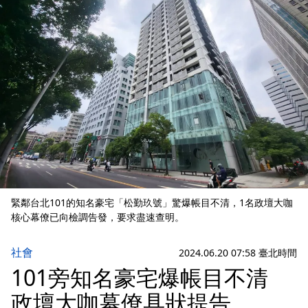
緊鄰台北101的知名豪宅「松勤玖號」驚爆帳目不清，1名政壇大咖
核心幕僚已向檢調告發，要求盡速查明。
社會
2024.06.20 07:58 臺北時間
101旁知名豪宅爆帳目不清
政壇大咖幕僚具狀提告