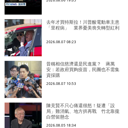
2026.08.06 19:05
去年才買特斯拉！川普酸電動車主患
「里程病」 業界憂美喪失轉型紅利
2026.08.07 08:23
昔稱相信慈濟還是民進黨？ 蔣萬
安：若政府買夠疫苗，民團也不需集
資採購
2026.08.07 10:53
陳見賢不只心痛還很怒！疑遭「設
局」難消氣、地方拱再戰 竹北靠攏
白營留懸念
2026.08.05 18:34