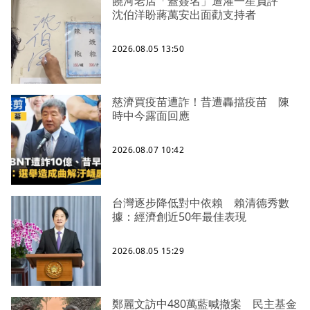
饒河老店「蓋簽名」遭灌一星負評
沈伯洋盼蔣萬安出面勸支持者
2026.08.05 13:50
慈濟買疫苗遭詐！昔遭轟擋疫苗 陳
時中今露面回應
2026.08.07 10:42
台灣逐步降低對中依賴 賴清德秀數
據：經濟創近50年最佳表現
2026.08.05 15:29
鄭麗文訪中480萬藍喊撤案 民主基金