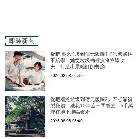
即時新聞
從吧檯撿垃圾到億元版圖1／師傅藏招
不給學 她從垃圾桶裡撿食物學功
夫 打造出最難訂的餐廳
2026.08.08 06:40
從吧檯撿垃圾到億元版圖2／不想靠複
製賺錢 她花10年蓋一間餐廳 5千萬
埋在地下瀕臨破產
2026.08.08 06:40