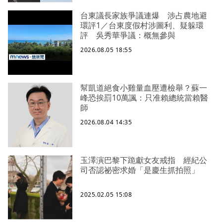
台東議長家族爭議連爆 涉占農地避
環評1／台東度假村涉圖利、疑躲環
評 吳秀華爭議：概無參與
2026.08.05 18:55
幫凱道絕食小雞量血壓遭檢舉？蘇一
峰恐挨罰10萬諷：只准賴總統當賴醫
師
2026.08.04 14:35
玉澤演巴黎下跪獻女友戒指 經紀公
司否認祕密求婚「是慶生抓拍照」
2025.02.05 15:08