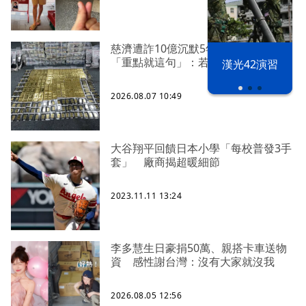
慈濟遭詐10億沉默5年 四叉貓看聲明
「重點就這句」：若判有罪錢還我
漢光42演習
2026.08.07 10:49
大谷翔平回饋日本小學「每校普發3手
套」 廠商揭超暖細節
2023.11.11 13:24
李多慧生日豪捐50萬、親搭卡車送物
資 感性謝台灣：沒有大家就沒我
2026.08.05 12:56