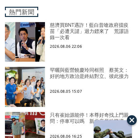
熱門新聞
慈濟買BNT遇詐！藍白昔嗆政府擋疫
苗「必遭天譴」迴力鏢來了 荒謬語
錄一次看
2026.08.06 22:06
罕曬與藍營饒慶玲同框照 蔡英文：
好的地方政治是終結對立、彼此接力
2026.08.05 15:07
只有崔始源能停！本尊好奇找上門親
問：停車可以嗎 新北店員粉樂壞
2026.08.06 16:25