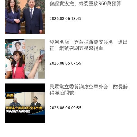
會證實沒撤、綠委重砍960萬預算
2026.08.06 13:45
饒河名店「秀蓋掉蔣萬安簽名」遭出
征 網號召刷五星幫補血
2026.08.05 07:59
民眾黨立委質詢炫空軍外套 防長聽
得滿臉問號
2026.08.06 09:55