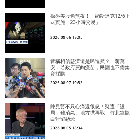
操盤美股免熬夜！ 納斯達克12/6正
式實施「23小時交易」
2026.08.06 19:05
昔稱相信慈濟還是民進黨？ 蔣萬
安：若政府買夠疫苗，民團也不需集
資採購
2026.08.07 10:53
陳見賢不只心痛還很怒！疑遭「設
局」難消氣、地方拱再戰 竹北靠攏
白營留懸念
2026.08.05 18:34