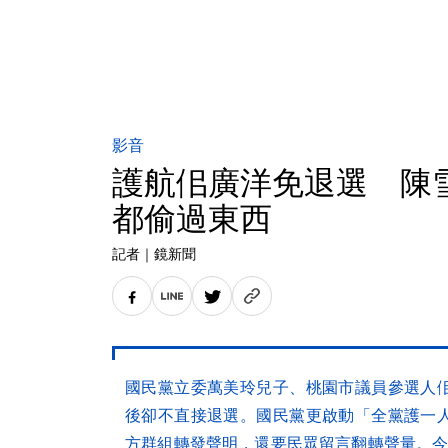
影音
護航佀廣洋免退選 陳
都偷過東西
記者
｜
鏡新聞
國民黨立委萬美玲兒子、桃園市議員參選人
後卻不直接退選。國民黨更啟動「全黨護一
方群組轉發聲明，還要民眾留言翻轉聲量。今