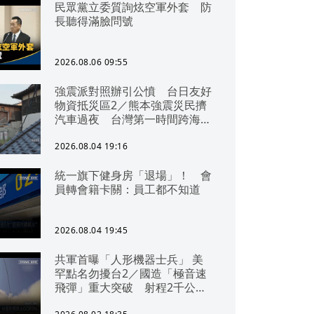
民眾黨立委質詢炫空軍外套 防
長聽得滿臉問號
2026.08.06 09:55
強震派對照辦引公憤 台日友好
物資抵災區2／熊本強震災民擠
汽車過夜 台灣第一時間跨海急
援
2026.08.04 19:16
統一旗下健身房「退場」！ 會
員轉會籍卡關：員工都不知道
2026.08.04 19:45
共軍首曝「人形機器士兵」 美
罕點名勿擾台2／國造「極音速
飛彈」重大突破 射程2千公里
可「直通北京」