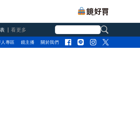
表
看更多
評人專區
鏡主播
關於我們