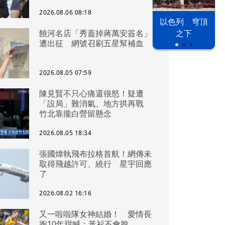
2026.08.06 08:18
以色列 穹頂
饒河名店「秀蓋掉蔣萬安簽名」
之下
遭出征 網號召刷五星幫補血
2026.08.05 07:59
陳見賢不只心痛還很怒！疑遭
「設局」難消氣、地方拱再戰
竹北靠攏白營留懸念
2026.08.05 18:34
張國煒執飛布拉格首航！網傳未
取得飛越許可、繞行 星宇回應
了
2026.08.02 16:16
又一啦啦隊女神結婚！ 愛情長
跑10年甜喊：黃衫不會脫