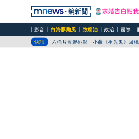
影音
白海豚颱風
致癌油
政治
國際
六強片齊聚桃影 小薰《祖先鬼》回桃
快訊
慈濟買BNT遇詐！藍白昔嗆政府擋疫
8年磨一劍 陳法拉自編自導《Blood