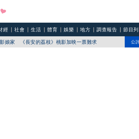
財經
社會
生活
體育
娛樂
地方
調查報告
節目列
影娘家 《長安的荔枝》桃影加映一票難求
苗「必遭天譴」迴力鏢來了 荒謬語錄一次看
公
line》進軍多倫多 柯林法洛姊弟相挺