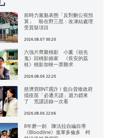
聞
前時力黨魁表態「反對刪公視預
算」 盼在野三思：改凍結處理
受質疑項目
2026.08.07 00:20
六強片齊聚桃影 小薰《祖先
鬼》回桃影娘家 《長安的荔
枝》桃影加映一票難求
2026.08.06 22:20
慈濟買BNT遇詐！藍白昔嗆政府
擋疫苗「必遭天譴」迴力鏢來
了 荒謬語錄一次看
2026.08.06 22:06
8年磨一劍 陳法拉自編自導
《Bloodline》進軍多倫多 柯