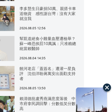
李多慧生日豪捐50萬、親搭卡車
送物資 感性謝台灣：沒有大家
就沒我
2026.08.05 12:56
幫凱道絕食小雞量血壓遭檢舉？
蘇一峰恐挨罰10萬諷：只准賴總
統當賴醫師
2026.08.04 14:35
饒河老店「蓋簽名」遭灌一星負
評 沈伯洋盼蔣萬安出面勸支持
者
2026.08.05 13:50
賴清德批盧秀燕滿意度落後 中
市府拿民調回擊：分數低笑分數
高