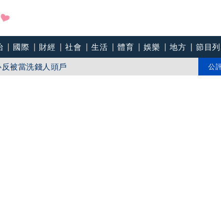
治
國際
財經
社會
生活
體育
娛樂
地方
節目列
nlyFans一天進帳65萬
美化帳戶」 警籲小心反被當洗錢人頭戶
公
麗變身 首日狂吸3萬人