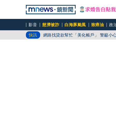
影音
慈濟被詐
白海豚颱風
致癌油
政
沒錢養4子女！ 「哈利波特」女星轉戰O
快訊
網路找貸款幫忙「
全台最大親子樂園開幕！高雄舊機廠華