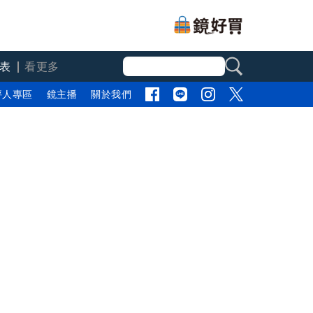
表
看更多
評人專區
鏡主播
關於我們