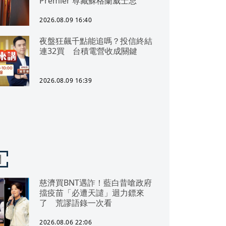
Premier 尊藏蘇格蘭威士忌
2026.08.09 16:40
夜盤狂飆千點能追嗎？投信終結
連32買 台積電營收成關鍵
2026.08.09 16:39
聞
慈濟買BNT遇詐！藍白昔嗆政府
擋疫苗「必遭天譴」迴力鏢來
了 荒謬語錄一次看
2026.08.06 22:06