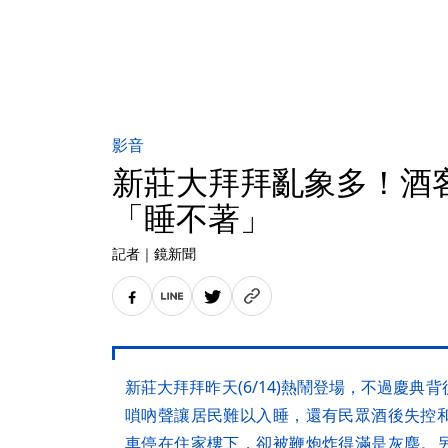
影音
新莊大拜拜亂象多！酒
「睡不著」
記者
｜
鏡新聞
新莊大拜拜昨天(6/14)熱鬧登場，不過慶
嗩吶聲讓居民難以入睡，還有民眾酒後失控
車停在住家樓下，卻被鞭炮炸得滿是灰塵。