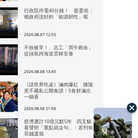
行政院停電40分鐘！ 藍委批：
賴政府說好的「能源韌性」呢
2026.08.07 12:55
不捨被宰！ 志工「買牛救命」
從綠島跨海送雲林安養
2026.08.08 13:45
《請世界吃桌》滷肉爆紅 陳隨
意不藏私公開食譜！5食材滷出
一鍋香
2026.08.06 21:06
慈濟遭詐10億沉默5年 四叉貓
看聲明「重點就這句」：若判有
罪錢還我