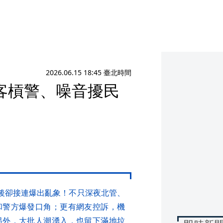
2026.06.15 18:45 臺北時間
客槓警、噪音擾民
典背後卻接連爆出亂象！不只深夜北管、
和警方爆發口角；更有網友控訴，機
另外，大批人潮湧入，也留下滿地垃