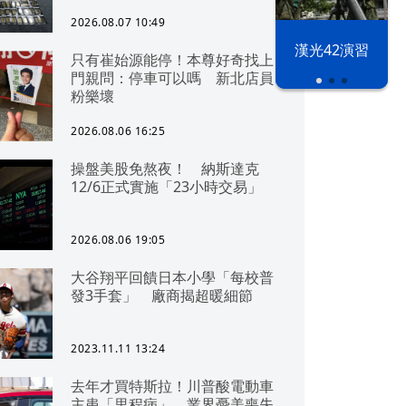
2026.08.07 10:49
漢光42演習
只有崔始源能停！本尊好奇找上
門親問：停車可以嗎 新北店員
粉樂壞
2026.08.06 16:25
操盤美股免熬夜！ 納斯達克
12/6正式實施「23小時交易」
2026.08.06 19:05
大谷翔平回饋日本小學「每校普
發3手套」 廠商揭超暖細節
2023.11.11 13:24
去年才買特斯拉！川普酸電動車
主患「里程病」 業界憂美喪失