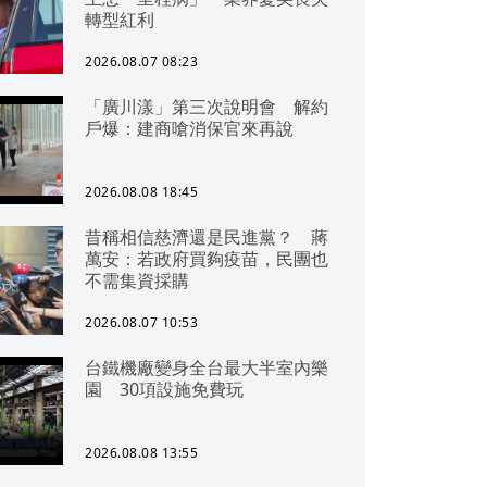
轉型紅利
2026.08.07 08:23
「廣川漾」第三次說明會 解約
戶爆：建商嗆消保官來再說
2026.08.08 18:45
昔稱相信慈濟還是民進黨？ 蔣
萬安：若政府買夠疫苗，民團也
不需集資採購
2026.08.07 10:53
台鐵機廠變身全台最大半室內樂
園 30項設施免費玩
2026.08.08 13:55