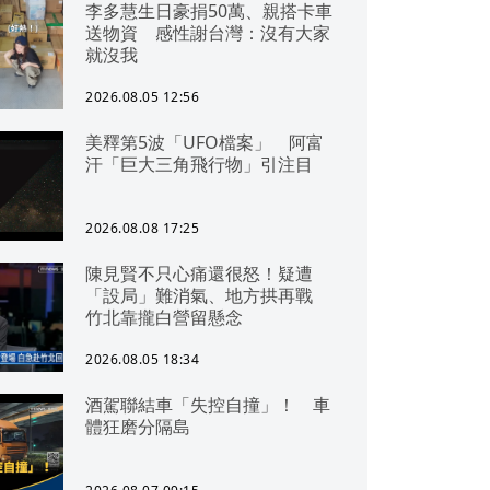
李多慧生日豪捐50萬、親搭卡車
送物資 感性謝台灣：沒有大家
就沒我
2026.08.05 12:56
美釋第5波「UFO檔案」 阿富
汗「巨大三角飛行物」引注目
2026.08.08 17:25
陳見賢不只心痛還很怒！疑遭
「設局」難消氣、地方拱再戰
竹北靠攏白營留懸念
2026.08.05 18:34
酒駕聯結車「失控自撞」！ 車
體狂磨分隔島