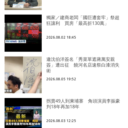
獨家／建商老闆「國巨遭套牢」祭超
狂讓利 買房「最高折130萬」
2026.08.02 18:45
邀沈伯洋簽名「秀菜單遮蔣萬安親
簽」遭出征 饒河名店速祭白漆消失
術
2026.08.05 19:52
拐賣49人到柬埔寨 角頭演員李振豪
判18年再加18年
2026.08.03 12:25