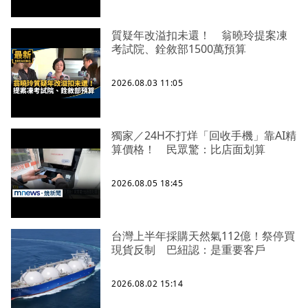
質疑年改溢扣未還！ 翁曉玲提案凍
考試院、銓敘部1500萬預算
2026.08.03 11:05
獨家／24H不打烊「回收手機」靠AI精
算價格！ 民眾驚：比店面划算
2026.08.05 18:45
台灣上半年採購天然氣112億！祭停買
現貨反制 巴紐認：是重要客戶
2026.08.02 15:14