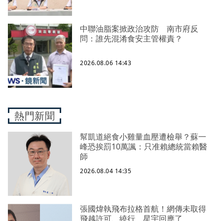
中聯油脂案掀政治攻防 南市府反
問：誰先混淆食安主管權責？
2026.08.06 14:43
熱門新聞
幫凱道絕食小雞量血壓遭檢舉？蘇一
峰恐挨罰10萬諷：只准賴總統當賴醫
師
2026.08.04 14:35
張國煒執飛布拉格首航！網傳未取得
飛越許可、繞行 星宇回應了