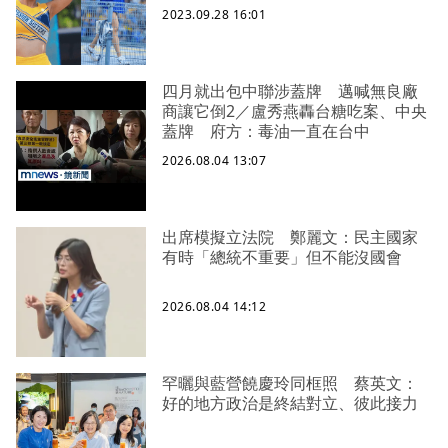
2023.09.28 16:01
四月就出包中聯涉蓋牌 邁喊無良廠
商讓它倒2／盧秀燕轟台糖吃案、中央
蓋牌 府方：毒油一直在台中
2026.08.04 13:07
出席模擬立法院 鄭麗文：民主國家
有時「總統不重要」但不能沒國會
2026.08.04 14:12
罕曬與藍營饒慶玲同框照 蔡英文：
好的地方政治是終結對立、彼此接力