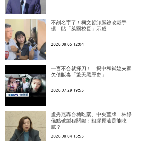
不刻名字了！柯文哲卸腳鐐改戴手
環 貼「萊爾校長」示威
2026.08.05 12:04
一言不合就揮刀！ 揭中和弒媳夫家
欠債販毒「驚天黑歷史」
2026.07.29 19:55
盧秀燕轟台糖吃案、中央蓋牌 林靜
儀點破製程關鍵：粗膠原油是能吃
膩？
2026.08.04 15:55