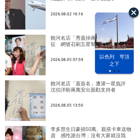
2026.08.02 16:16
饒河名店「秀蓋掉蔣萬安簽名」遭出
征 網號召刷五星幫補血
以色列 穹頂
2026.08.05 07:59
之下
饒河老店「蓋簽名」遭灌一星負評
沈伯洋盼蔣萬安出面勸支持者
2026.08.05 13:50
李多慧生日豪捐50萬、親搭卡車送物
資 感性謝台灣：沒有大家就沒我