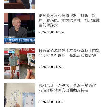
陳見賢不只心痛還很怒！疑遭「設
局」難消氣、地方拱再戰 竹北靠攏
白營留懸念
2026.08.05 18:34
只有崔始源能停！本尊好奇找上門親
問：停車可以嗎 新北店員粉樂壞
2026.08.06 16:25
饒河老店「蓋簽名」遭灌一星負評
沈伯洋盼蔣萬安出面勸支持者
2026.08.05 13:50