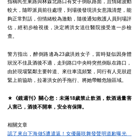
指稱民生東路與林森北路口有女子倒臥路面，且情緒波動
較大，隨即派員前往處理，到場後發現洪女意識清楚，能
夠正常對話，但情緒較為激動，隨後通知救護人員到場評
估，經初步檢視後，決定將洪女送往醫院接受進一步檢
查。
警方指出，醉倒路邊為23歲洪姓女子，當時疑似因身體
狀況不佳及酒後不適，走到路口中央時突然倒臥在路口，
由於現場緊鄰主要幹道、來往車流頻繁，同行有人見狀趕
緊上前協助，拉著洪女的手拖行、將她帶離危險區域。
★《鏡週刊》關心您：未滿18歲禁止飲酒，飲酒過量害
人害己，酒後不開車，安全有保障。
相關文章
認了來台下海做S遭遣返！女優藤咲舞發聲明道歉曝光