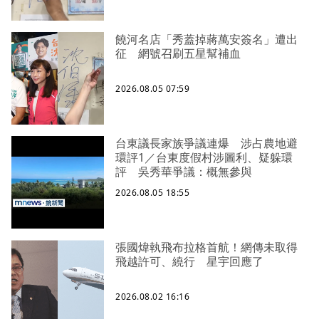
饒河名店「秀蓋掉蔣萬安簽名」遭出
征 網號召刷五星幫補血
2026.08.05 07:59
台東議長家族爭議連爆 涉占農地避
環評1／台東度假村涉圖利、疑躲環
評 吳秀華爭議：概無參與
2026.08.05 18:55
張國煒執飛布拉格首航！網傳未取得
飛越許可、繞行 星宇回應了
2026.08.02 16:16