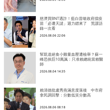
慈濟買BNT遇詐！藍白昔嗆政府擋疫
苗「必遭天譴」迴力鏢來了 荒謬語
錄一次看
2026.08.06 22:06
幫凱道絕食小雞量血壓遭檢舉？蘇一
峰恐挨罰10萬諷：只准賴總統當賴醫
師
2026.08.04 14:35
賴清德批盧秀燕滿意度落後 中市府
拿民調回擊：分數低笑分數高
2026.08.06 08:18