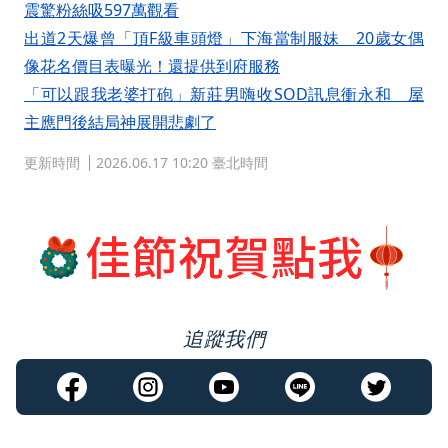
震驚粉絲吸597萬觀看
出道2天爆曾「頂F級車頭燈」下海當制服妹 20歲女偶
像花名價目表曝光！還提供到府服務
「可以跟我老婆打砲」新莊男嗨收SOD訊息衝永和 屋
主應門後結局神展開悲劇了
更新時間
2026.06.17 10:20 臺北時間
追蹤我們