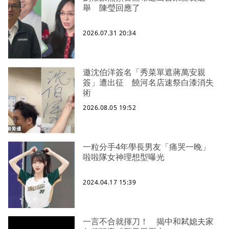
舉 陳瑩回應了
2026.07.31 20:34
邀沈伯洋簽名「秀菜單遮蔣萬安親
簽」遭出征 饒河名店速祭白漆消失
術
2026.08.05 19:52
一粒分手4年學長男友「痛哭一晚」
啦啦隊女神理想型曝光
2024.04.17 15:39
一言不合就揮刀！ 揭中和弒媳夫家