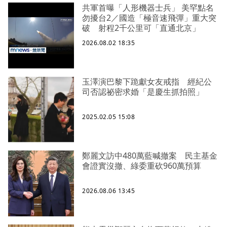
共軍首曝「人形機器士兵」 美罕點名
勿擾台2／國造「極音速飛彈」重大突
破 射程2千公里可「直通北京」
2026.08.02 18:35
玉澤演巴黎下跪獻女友戒指 經紀公
司否認祕密求婚「是慶生抓拍照」
2025.02.05 15:08
鄭麗文訪中480萬藍喊撤案 民主基金
會證實沒撤、綠委重砍960萬預算
2026.08.06 13:45