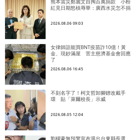
熊本震災鄭麗文自掏百萬捐款 小粉
紅見日期怒槓辱華：廣西水災怎不捐
2026.08.06 09:03
女律師誆能買BNT疫苗詐10億！黃
金、現鈔滿屋 苦主慈濟基金會回應
了
2026.08.06 16:45
不刻名字了！柯文哲卸腳鐐改戴手
環 貼「萊爾校長」示威
2026.08.05 12:04
劉櫂豪無預警宣布退出台東縣長選