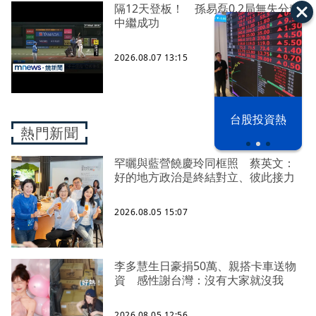
隔12天登板！ 孫易磊0.2局無失分奪
中繼成功
2026.08.07 13:15
漢光42演習
台股投資熱
熱門新聞
罕曬與藍營饒慶玲同框照 蔡英文：
好的地方政治是終結對立、彼此接力
2026.08.05 15:07
李多慧生日豪捐50萬、親搭卡車送物
資 感性謝台灣：沒有大家就沒我
2026.08.05 12:56