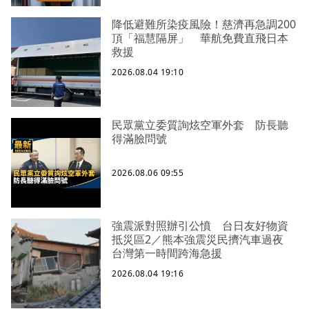
降低避難所染疫風險！慈濟再急調200
頂「福慧隔屏」 華航免費直飛日本
救援
2026.08.04 19:10
民眾黨立委質詢炫空軍外套 防長聽
得滿臉問號
2026.08.06 09:55
強震派對照辦引公憤 台日友好物資
抵災區2／熊本強震災民擠汽車過夜
台灣第一時間跨海急援
2026.08.04 19:16