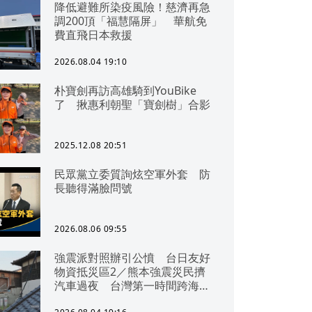
降低避難所染疫風險！慈濟再急
調200頂「福慧隔屏」 華航免
費直飛日本救援
2026.08.04 19:10
朴寶劍再訪高雄騎到YouBike
了 揪惠利朝聖「寶劍樹」合影
2025.12.08 20:51
民眾黨立委質詢炫空軍外套 防
長聽得滿臉問號
2026.08.06 09:55
強震派對照辦引公憤 台日友好
物資抵災區2／熊本強震災民擠
汽車過夜 台灣第一時間跨海急
援