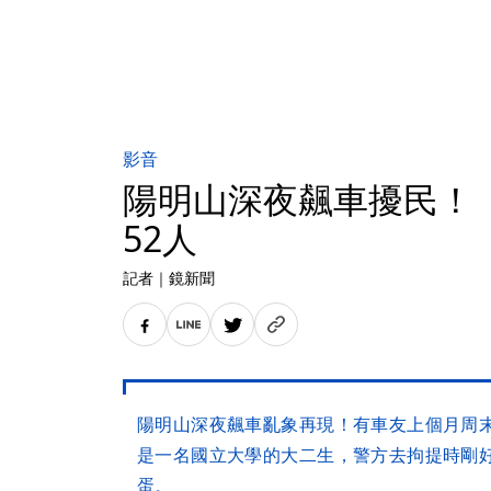
影音
陽明山深夜飆車擾民！ 
52人
記者
｜
鏡新聞
陽明山深夜飆車亂象再現！有車友上個月周
是一名國立大學的大二生，警方去拘提時剛
蛋。