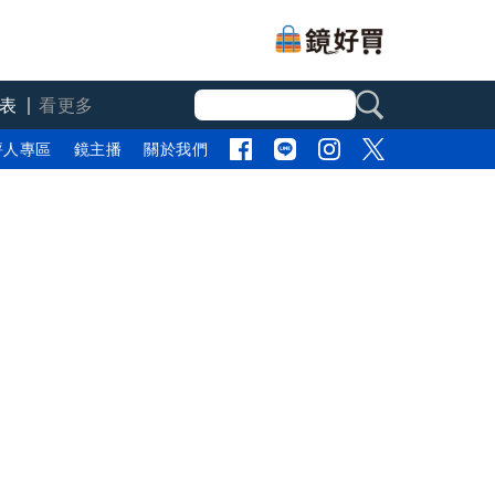
表
看更多
評人專區
鏡主播
關於我們