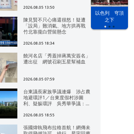
2026.08.05 13:50
以色列 穹頂
陳見賢不只心痛還很怒！疑遭
之下
「設局」難消氣、地方拱再戰
竹北靠攏白營留懸念
2026.08.05 18:34
饒河名店「秀蓋掉蔣萬安簽名」
遭出征 網號召刷五星幫補血
2026.08.05 07:59
台東議長家族爭議連爆 涉占農
地避環評1／台東度假村涉圖
利、疑躲環評 吳秀華爭議：概
無參與
2026.08.05 18:55
張國煒執飛布拉格首航！網傳未
取得飛越許可、繞行 星宇回應