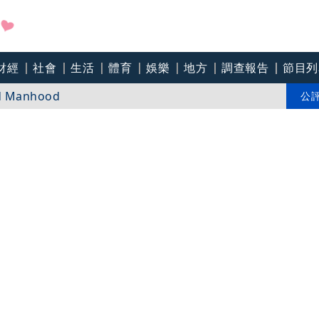
財經
社會
生活
體育
娛樂
地方
調查報告
節目列
 Manhood
應羞辱」多人遇過 網揭自保絕招
公
盼在野三思：改凍結處理受質疑項目