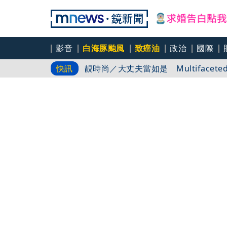
影音
白海豚颱風
致癌油
政治
國際
靚時尚／大丈夫當如是 Multifaceted
快訊
赴日踩雷！超商結帳遭失禮店員「1反
前時力黨魁表態「反對刪公視預算」 