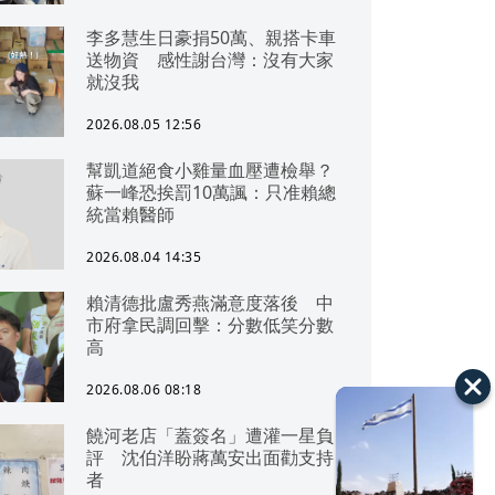
李多慧生日豪捐50萬、親搭卡車
送物資 感性謝台灣：沒有大家
就沒我
2026.08.05 12:56
幫凱道絕食小雞量血壓遭檢舉？
蘇一峰恐挨罰10萬諷：只准賴總
統當賴醫師
2026.08.04 14:35
賴清德批盧秀燕滿意度落後 中
市府拿民調回擊：分數低笑分數
高
2026.08.06 08:18
饒河老店「蓋簽名」遭灌一星負
評 沈伯洋盼蔣萬安出面勸支持
者