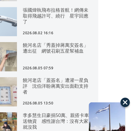
張國煒執飛布拉格首航！網傳未
取得飛越許可、繞行 星宇回應
了
2026.08.02 16:16
饒河名店「秀蓋掉蔣萬安簽名」
遭出征 網號召刷五星幫補血
2026.08.05 07:59
饒河老店「蓋簽名」遭灌一星負
評 沈伯洋盼蔣萬安出面勸支持
者
2026.08.05 13:50
李多慧生日豪捐50萬、親搭卡車
送物資 感性謝台灣：沒有大家
就沒我