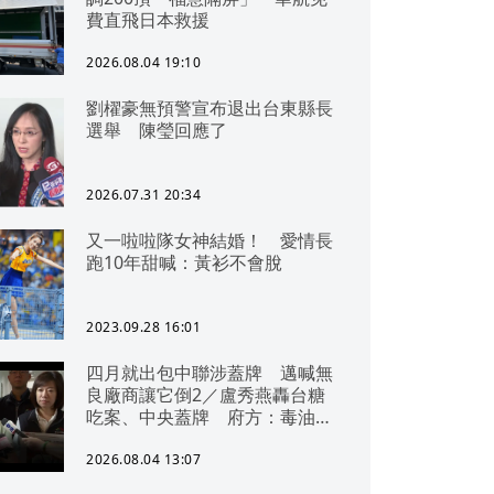
費直飛日本救援
2026.08.04 19:10
劉櫂豪無預警宣布退出台東縣長
選舉 陳瑩回應了
2026.07.31 20:34
又一啦啦隊女神結婚！ 愛情長
跑10年甜喊：黃衫不會脫
2023.09.28 16:01
四月就出包中聯涉蓋牌 邁喊無
良廠商讓它倒2／盧秀燕轟台糖
吃案、中央蓋牌 府方：毒油一
直在台中
2026.08.04 13:07