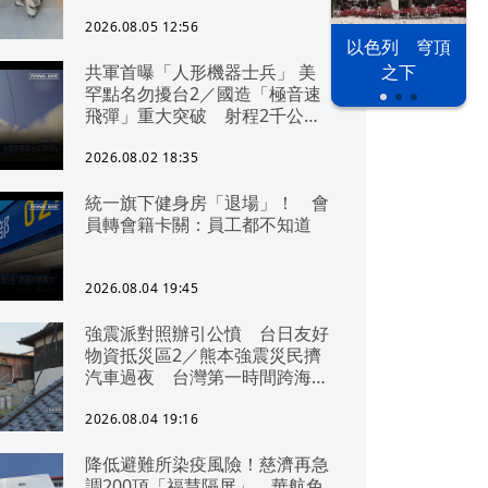
2026.08.05 12:56
以色列 穹頂
共軍首曝「人形機器士兵」 美
之下
罕點名勿擾台2／國造「極音速
飛彈」重大突破 射程2千公里
可「直通北京」
2026.08.02 18:35
統一旗下健身房「退場」！ 會
員轉會籍卡關：員工都不知道
2026.08.04 19:45
強震派對照辦引公憤 台日友好
物資抵災區2／熊本強震災民擠
汽車過夜 台灣第一時間跨海急
援
2026.08.04 19:16
降低避難所染疫風險！慈濟再急
調200頂「福慧隔屏」 華航免