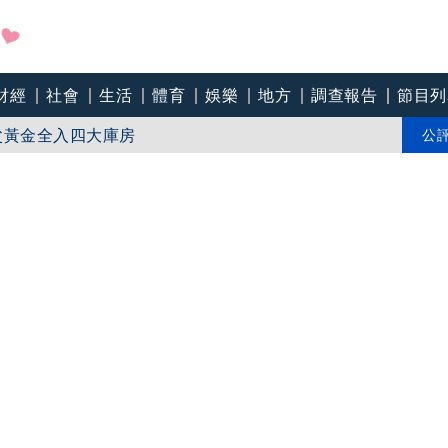
面」幫柯文哲慶生又踩雷
財經
社會
生活
體育
娛樂
地方
調查報告
節目列
父黃金全入四大庫房
公
家門口排回 他害怕急報警！結局竟神展開