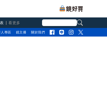
表
看更多
評人專區
鏡主播
關於我們