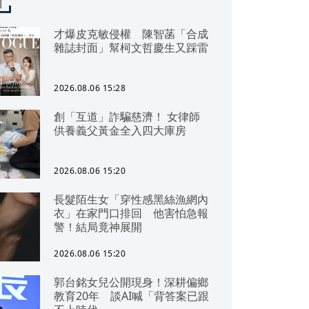
聞
才爆皮克敏侵權 陳智菡「合成
雜誌封面」幫柯文哲慶生又踩雷
2026.08.06 15:28
創「互道」詐騙慈濟！ 女律師
供養義父黃金全入四大庫房
2026.08.06 15:20
長髮陌生女「穿性感黑絲漁網內
衣」在家門口排回 他害怕急報
警！結局竟神展開
2026.08.06 15:20
郭台銘女兒公開現身！深耕偏鄉
教育20年 談AI喊「背答案已跟