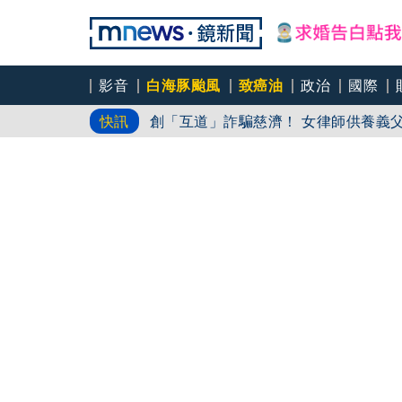
才爆皮克敏侵權 陳智菡「合成雜誌封
影音
白海豚颱風
致癌油
政治
國際
創「互道」詐騙慈濟！ 女律師供養義
快訊
長髮陌生女「穿性感黑絲漁網內衣」在