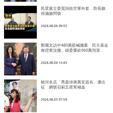
民眾黨立委質詢炫空軍外套 防長聽
得滿臉問號
2026.08.06 09:55
鄭麗文訪中480萬藍喊撤案 民主基金
會證實沒撤、綠委重砍960萬預算
2026.08.06 13:45
饒河名店「秀蓋掉蔣萬安簽名」遭出
征 網號召刷五星幫補血
2026.08.05 07:59