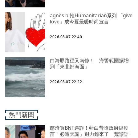
agnès b.推Humanitarian系列 「give
love」成今夏最暖時尚宣言
2026.08.07 22:40
白海豚路徑又南修！ 海警範圍擴增
到「東北部海面」
2026.08.07 22:22
熱門新聞
慈濟買BNT遇詐！藍白昔嗆政府擋疫
苗「必遭天譴」迴力鏢來了 荒謬語