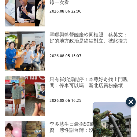
錄一次看
2026.08.06 22:06
罕曬與藍營饒慶玲同框照 蔡英文：
好的地方政治是終結對立、彼此接力
2026.08.05 15:07
只有崔始源能停！本尊好奇找上門親
問：停車可以嗎 新北店員粉樂壞
2026.08.06 16:25
李多慧生日豪捐50萬、親搭卡車送物
資 感性謝台灣：沒有大家就沒我