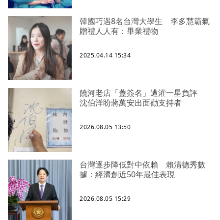
韓國巧遇8名台灣大學生 李多慧霸氣
贈禮人人有：畢業禮物
2025.04.14 15:34
饒河老店「蓋簽名」遭灌一星負評
沈伯洋盼蔣萬安出面勸支持者
2026.08.05 13:50
台灣逐步降低對中依賴 賴清德秀數
據：經濟創近50年最佳表現
2026.08.05 15:29