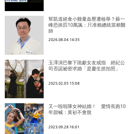
幫凱道絕食小雞量血壓遭檢舉？蘇一
峰恐挨罰10萬諷：只准賴總統當賴醫
師
2026.08.04 14:35
玉澤演巴黎下跪獻女友戒指 經紀公
司否認祕密求婚「是慶生抓拍照」
2025.02.05 15:08
又一啦啦隊女神結婚！ 愛情長跑10
年甜喊：黃衫不會脫
2023.09.28 16:01