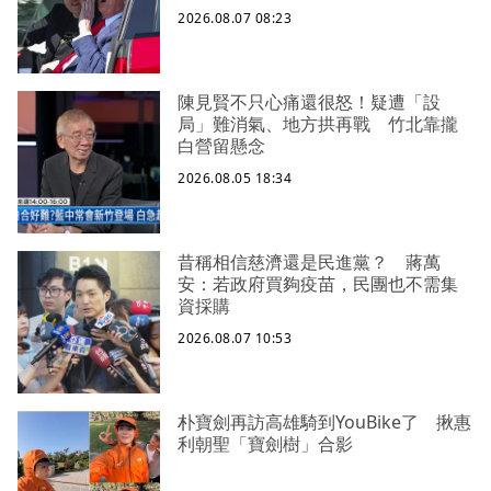
2026.08.07 08:23
陳見賢不只心痛還很怒！疑遭「設
局」難消氣、地方拱再戰 竹北靠攏
白營留懸念
2026.08.05 18:34
昔稱相信慈濟還是民進黨？ 蔣萬
安：若政府買夠疫苗，民團也不需集
資採購
2026.08.07 10:53
朴寶劍再訪高雄騎到YouBike了 揪惠
利朝聖「寶劍樹」合影