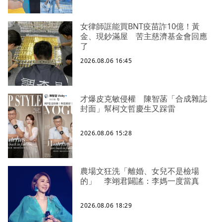
女律師誆能買BNT疫苗詐10億！黃
金、現鈔滿屋 苦主慈濟基金會回應
了
2026.08.06 16:45
才爆皮克敏侵權 陳智菡「合成雜誌
封面」幫柯文哲慶生又踩雷
2026.08.06 15:28
農場文狂洗「離婚、女兒不是檢場
的」 李翊君闢謠：李媽一度當真
2026.08.06 18:29