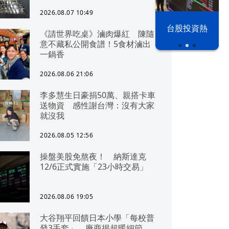
2026.08.07 10:49
漢光42演習
台股投資熱
《請世界吃桌》滷肉爆紅 陳隨
意不藏私公開食譜！5食材滷出
一鍋香
2026.08.06 21:06
李多慧生日豪捐50萬、親搭卡車
送物資 感性謝台灣：沒有大家
就沒我
2026.08.05 12:56
操盤美股免熬夜！ 納斯達克
12/6正式實施「23小時交易」
2026.08.06 19:05
大谷翔平回饋日本小學「每校普
發3手套」 廠商揭超暖細節