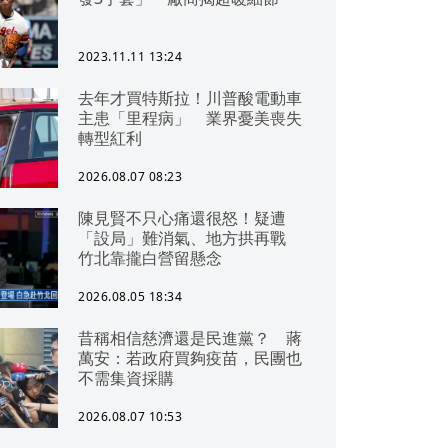
2023.11.11 13:24
去年才買特斯拉！川普酸電動車
主患「里程病」 業界憂美喪失
轉型紅利
2026.08.07 08:23
陳見賢不只心痛還很怒！疑遭
「設局」難消氣、地方拱再戰
竹北靠攏白營留懸念
2026.08.05 18:34
昔稱相信慈濟還是民進黨？ 蔣
萬安：若政府買夠疫苗，民團也
不需集資採購
2026.08.07 10:53