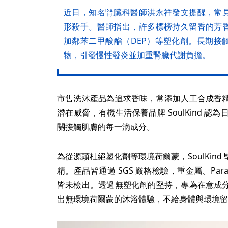
近日，知名腎臟科醫師洪永祥發文提醒，常
形殺手。醫師指出，許多標榜持久留香的芳
加鄰苯二甲酸酯（DEP）等塑化劑。長期接
物，引發慢性發炎並加重腎臟代謝負擔。
市售洗沐產品為追求香味，常添加人工合成香
潛在威脅，有機生活保養品牌 SoulKind 
關接觸肌膚的每一滴成分。
為從源頭杜絕塑化劑等環境荷爾蒙，SoulKind 
精。產品皆通過 SGS 嚴格檢驗，重金屬、Par
皆未檢出。透過無塑化劑的堅持，專為在意成
出無環境荷爾蒙的沐浴體驗，不給身體與環境留