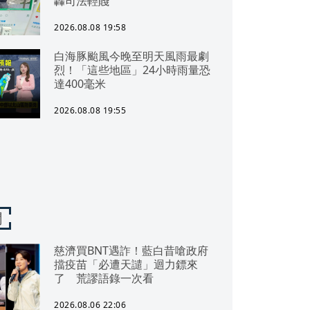
轟司法輕賤
2026.08.08 19:58
白海豚颱風今晚至明天風雨最劇
烈！「這些地區」24小時雨量恐
達400毫米
2026.08.08 19:55
聞
慈濟買BNT遇詐！藍白昔嗆政府
擋疫苗「必遭天譴」迴力鏢來
了 荒謬語錄一次看
2026.08.06 22:06