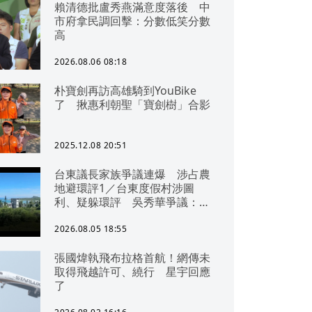
賴清德批盧秀燕滿意度落後 中
市府拿民調回擊：分數低笑分數
高
2026.08.06 08:18
朴寶劍再訪高雄騎到YouBike
了 揪惠利朝聖「寶劍樹」合影
2025.12.08 20:51
台東議長家族爭議連爆 涉占農
地避環評1／台東度假村涉圖
利、疑躲環評 吳秀華爭議：概
無參與
2026.08.05 18:55
張國煒執飛布拉格首航！網傳未
取得飛越許可、繞行 星宇回應
了