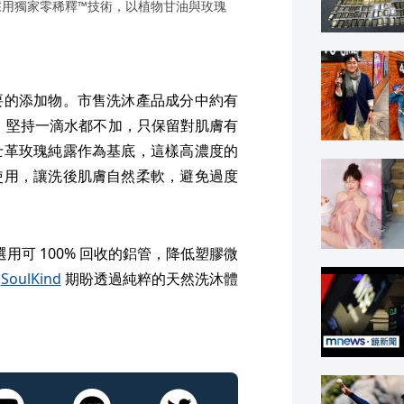
d 採用獨家零稀釋™技術，以植物甘油與玫瑰
要的添加物。市售洗沐產品成分中約有
™技術，堅持一滴水都不加，只保留對肌膚有
士革玫瑰純露作為基底，這樣高濃度的
使用，讓洗後肌膚自然柔軟，避免過度
選用可 100% 回收的鋁管，降低塑膠微
，
SoulKind
期盼透過純粹的天然洗沐體