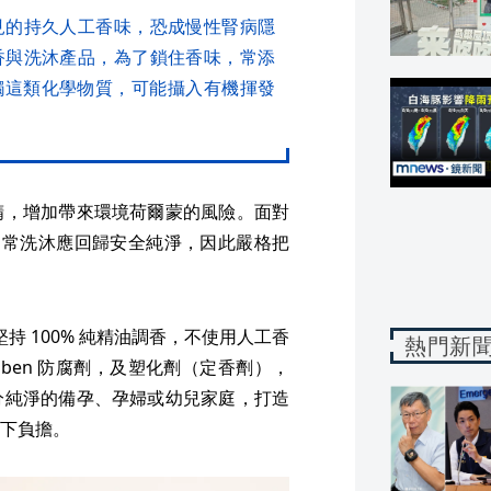
見的持久人工香味，恐成慢性腎病隱
香與洗沐產品，為了鎖住香味，常添
觸這類化學物質，可能攝入有機揮發
精，增加帶來環境荷爾蒙的風險。面對
認為日常洗沐應回歸安全純淨，因此嚴格把
堅持 100% 純精油調香，不使用人工香
熱門新
aben 防腐劑，及塑化劑（定香劑），
分純淨的備孕、孕婦或幼兒家庭，打造
下負擔。