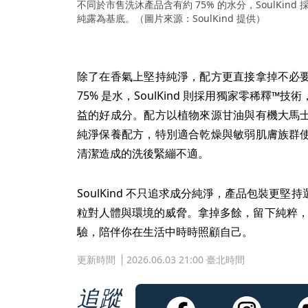
不同於市售洗沐產品含有約 75% 的水分，SoulKin
純露為基底。（圖片來源：SoulKind 提供）
除了在香氣上堅持純淨，配方更直接拿掉不必
75% 是水，SoulKind 則採用獨家零稀釋
益的好成分。配方以植物來源甘油與有機大馬
純淨保養配方，特別適合乾燥與敏弱肌膚族群
清潔造成的洗後緊繃不適。
SoulKind 不只追求成分純淨，產品包裝更堅持
粒對人體與環境的威脅。拿掉多餘，留下純粹
驗，陪伴你在生活中時時照顧自己。
更新時間
2026.06.03 21:00 臺北時間
追蹤