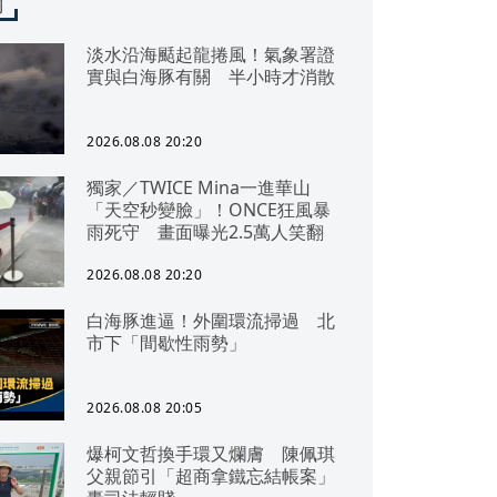
聞
淡水沿海颳起龍捲風！氣象署證
實與白海豚有關 半小時才消散
2026.08.08 20:20
獨家／TWICE Mina一進華山
「天空秒變臉」！ONCE狂風暴
雨死守 畫面曝光2.5萬人笑翻
2026.08.08 20:20
白海豚進逼！外圍環流掃過 北
市下「間歇性雨勢」
2026.08.08 20:05
爆柯文哲換手環又爛膚 陳佩琪
父親節引「超商拿鐵忘結帳案」