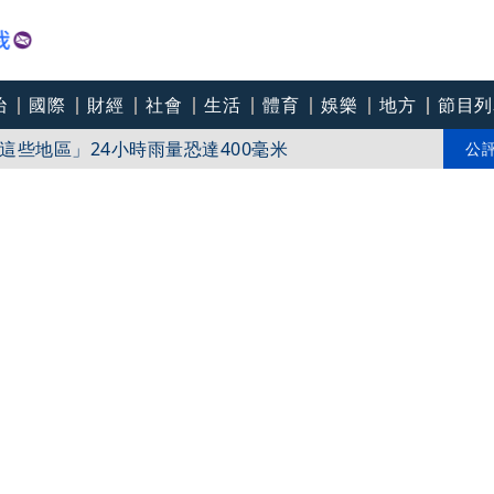
治
國際
財經
社會
生活
體育
娛樂
地方
節目列
些地區」24小時雨量恐達400毫米
3／慈濟遭詐騙「綠要求道歉」 蔣萬安、柯文哲批
公
驚險過關