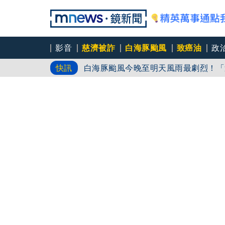
影音
慈濟被詐
白海豚颱風
致癌油
政
白海豚颱風今晚至明天風雨最劇烈！「這
快訊
雙北週末拚選戰 藍綠白再槓採購疫苗
「擋疫苗」
川普前律師掌司法部 布蘭希50比49