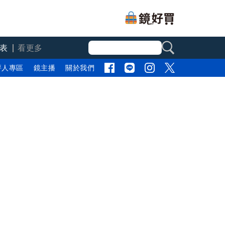
表
看更多
評人專區
鏡主播
關於我們