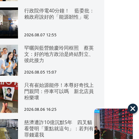
行政院停電40分鐘！ 藍委批：
賴政府說好的「能源韌性」呢
2026.08.07 12:55
罕曬與藍營饒慶玲同框照 蔡英
文：好的地方政治是終結對立、
彼此接力
2026.08.05 15:07
只有崔始源能停！本尊好奇找上
門親問：停車可以嗎 新北店員
粉樂壞
2026.08.06 16:25
慈濟遭詐10億沉默5年 四叉貓
看聲明「重點就這句」：若判有
罪錢還我