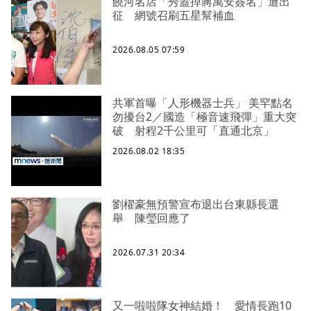
饒河名店「秀蓋掉蔣萬安簽名」遭出
征 網號召刷五星幫補血
2026.08.05 07:59
共軍首曝「人形機器士兵」 美罕點名
勿擾台2／國造「極音速飛彈」重大突
破 射程2千公里可「直通北京」
2026.08.02 18:35
劉櫂豪無預警宣布退出台東縣長選
舉 陳瑩回應了
2026.07.31 20:34
又一啦啦隊女神結婚！ 愛情長跑10