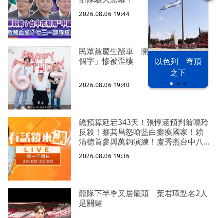
2026.08.06 19:44
民眾黨慶生翻車 開放對柯文哲「說4
個字」慘被歪樓
以色列 穹頂
之下
2026.08.06 19:40
總預算延宕343天！張惇涵預判翁曉玲
反殺！蔡其昌怒嗆藍白癱瘓國家！賴
清德首參與萬鈞演練！盧秀燕台中八
年一筆爛帳？東發號掀白牆革命？蔣
2026.08.06 19:36
市政千瘡百孔！市民爛命還要吃廚
餘？
龍隊下半季又居龍頭 葉君璋點名2人
是關鍵