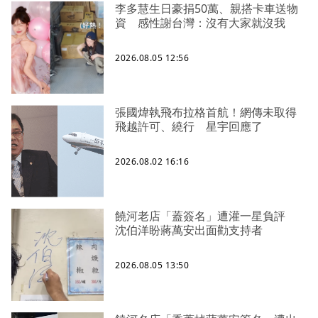
李多慧生日豪捐50萬、親搭卡車送物
資 感性謝台灣：沒有大家就沒我
2026.08.05 12:56
張國煒執飛布拉格首航！網傳未取得
飛越許可、繞行 星宇回應了
2026.08.02 16:16
饒河老店「蓋簽名」遭灌一星負評
沈伯洋盼蔣萬安出面勸支持者
2026.08.05 13:50