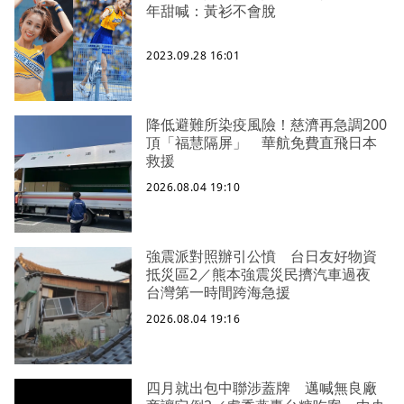
年甜喊：黃衫不會脫
2023.09.28 16:01
降低避難所染疫風險！慈濟再急調200
頂「福慧隔屏」 華航免費直飛日本
救援
2026.08.04 19:10
強震派對照辦引公憤 台日友好物資
抵災區2／熊本強震災民擠汽車過夜
台灣第一時間跨海急援
2026.08.04 19:16
四月就出包中聯涉蓋牌 邁喊無良廠