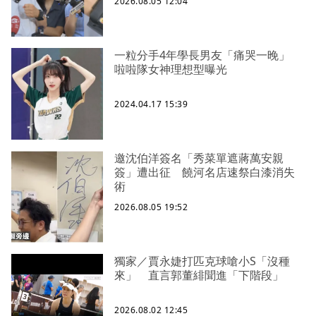
2026.08.05 12:04
一粒分手4年學長男友「痛哭一晚」
啦啦隊女神理想型曝光
2024.04.17 15:39
邀沈伯洋簽名「秀菜單遮蔣萬安親
簽」遭出征 饒河名店速祭白漆消失
術
2026.08.05 19:52
獨家／賈永婕打匹克球嗆小S「沒種
來」 直言郭董緋聞進「下階段」
2026.08.02 12:45