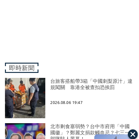
即時新聞
台旅客搭船帶3箱「中國刺梨原汁」違
規闖關 靠港全被查扣恐挨罰
2026.08.06 19:47
北市剩食塞弱勢？台中市府用「中國
國徽」？鄭麗文捐款觸血忌？七三一
部隊駭人黑幕！