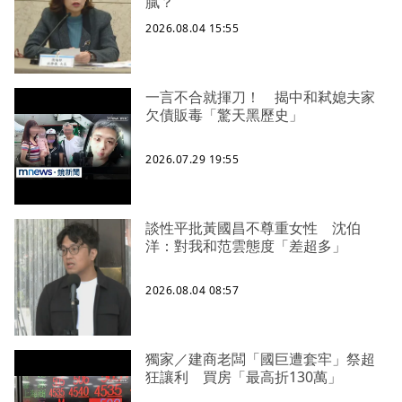
膩？
2026.08.04 15:55
一言不合就揮刀！ 揭中和弒媳夫家
欠債販毒「驚天黑歷史」
2026.07.29 19:55
談性平批黃國昌不尊重女性 沈伯
洋：對我和范雲態度「差超多」
2026.08.04 08:57
獨家／建商老闆「國巨遭套牢」祭超
狂讓利 買房「最高折130萬」