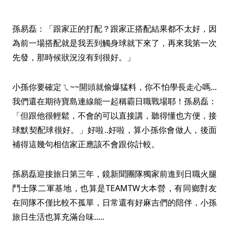
孫易磊：「跟家正的打配？跟家正搭配結果都不太好，因
為前一場搭配就是我丟到觸身球就下來了，再來我第一次
先發，那時候狀況沒有到很好。」
小孫你要確定ㄟ~~開頭就偷爆猛料，你不怕學長走心嗎...
我們還在期待寶島連線能一起稱霸日職戰場耶！孫易磊：
「但跟他很輕鬆，不會的可以直接講，聽得懂也方便，接
球默契配球很好。」好啦..好啦，算小孫你會做人，後面
補得這幾句相信家正應該不會跟你計較。
孫易磊迎接旅日第三年，鏡新聞團隊獨家前進到日職火腿
鬥士隊二軍基地，也算是TEAMTW大本營，有同鄉對友
在同隊不僅比較不孤單，日常還有好麻吉們的陪伴，小孫
旅日生活也算充滿台味.....