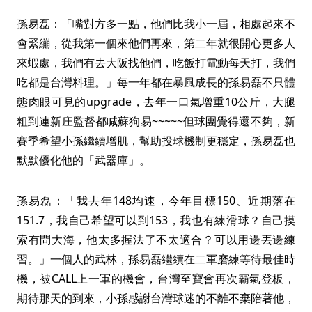
孫易磊：「嘴對方多一點，他們比我小一屆，相處起來不
會緊繃，從我第一個來他們再來，第二年就很開心更多人
來蝦處，我們有去大阪找他們，吃飯打電動每天打，我們
吃都是台灣料理。」每一年都在暴風成長的孫易磊不只體
態肉眼可見的upgrade，去年一口氣增重10公斤，大腿
粗到連新庄監督都喊蘇狗易~~~~~但球團覺得還不夠，新
賽季希望小孫繼續增肌，幫助投球機制更穩定，孫易磊也
默默優化他的「武器庫」。
孫易磊：「我去年148均速，今年目標150、近期落在
151.7，我自己希望可以到153，我也有練滑球？自己摸
索有問大海，他太多握法了不太適合？可以用邊丟邊練
習。」一個人的武林，孫易磊繼續在二軍磨練等待最佳時
機，被CALL上一軍的機會，台灣至寶會再次霸氣登板，
期待那天的到來，小孫感謝台灣球迷的不離不棄陪著他，