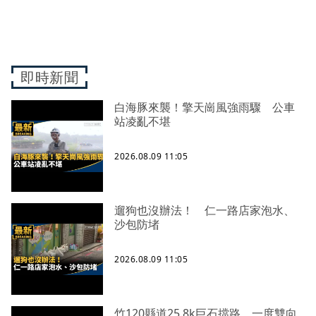
即時新聞
白海豚來襲！擎天崗風強雨驟 公車
站凌亂不堪
2026.08.09 11:05
遛狗也沒辦法！ 仁一路店家泡水、
沙包防堵
2026.08.09 11:05
竹120縣道25.8k巨石擋路 一度雙向