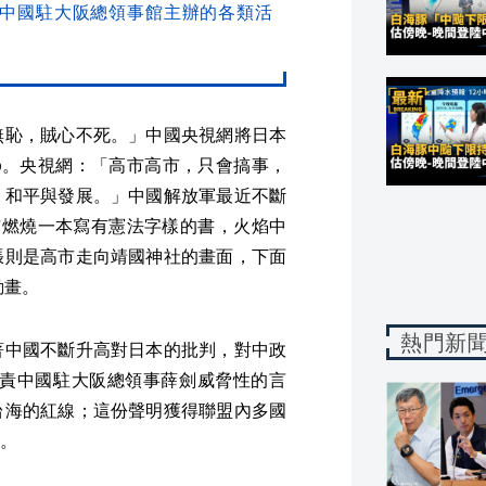
葛中國駐大阪總領事館主辦的各類活
無恥，賊心不死。」中國央視網將日本
p。央視網：「高市高市，只會搞事，
，和平與發展。」中國解放軍最近不斷
市燃燒一本寫有憲法字樣的書，火焰中
張則是高市走向靖國神社的畫面，下面
動畫。
熱門新
著中國不斷升高對日本的批判，對中政
烈譴責中國駐大阪總領事薛劍威脅性的言
台海的紅線；這份聲明獲得聯盟內多國
。