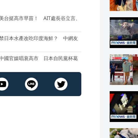
美台挺高市早苗！ AIT處長谷立言、
／禁日本水產改吃印度海鮮？ 中網友
／中國官媒唱衰高市 日本自民黨杯葛