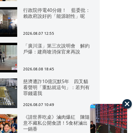
行政院停電40分鐘！ 藍委批：
賴政府說好的「能源韌性」呢
2026.08.07 12:55
「廣川漾」第三次說明會 解約
戶爆：建商嗆消保官來再說
2026.08.08 18:45
慈濟遭詐10億沉默5年 四叉貓
看聲明「重點就這句」：若判有
罪錢還我
2026.08.07 10:49
《請世界吃桌》滷肉爆紅 陳隨
意不藏私公開食譜！5食材滷出
一鍋香