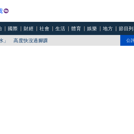
治
國際
財經
社會
生活
體育
娛樂
地方
節目列
淹水」 高度快沒過腳踝
軍民協力清消
公
萬個謊來圓