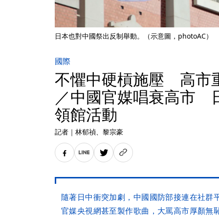
日本也對中國祭出反制舉動。（示意圖，photoAC）
國際
不懼中硬槓施壓 高市
／中國官媒唱衰高市 
領館活動
記者
｜
林郁禎
、黎宗豪
隨著日中衝突加劇，中國國防部接連在社群
官媒央視網甚至製作歌曲，大罵高市厚顏無