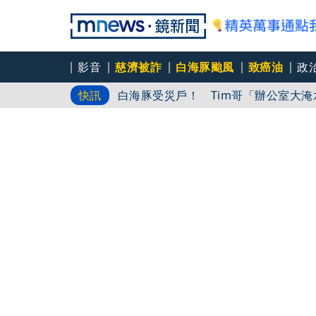
影音
慈濟被詐
白海豚颱風
致癌油
政
白海豚受災戶！ Tim哥「辦公室大
快訊
漢光演習進桃園煉油廠 模擬化學污染
蔣批中央擋疫苗 沈：說一個謊要用千