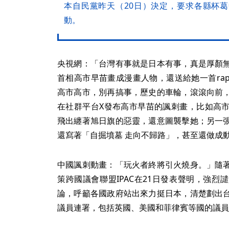
本自民黨昨天（20日）決定，要求各縣杯
動。
央視網：「台灣有事就是日本有事，真是厚顏
首相高市早苗畫成漫畫人物，還送給她一首ra
高市高市，別再搞事，歷史的車輪，滾滾向前
在社群平台X發布高市早苗的諷刺畫，比如高
飛出纏著旭日旗的惡靈，還意圖襲擊她；另一
還寫著「自掘墳墓 走向不歸路」，甚至還做成
中國諷刺動畫：「玩火者終將引火燒身。」隨
策跨國議會聯盟IPAC在21日發表聲明，強
論，呼籲各國政府站出來力挺日本，清楚劃出
議員連署，包括英國、美國和菲律賓等國的議員