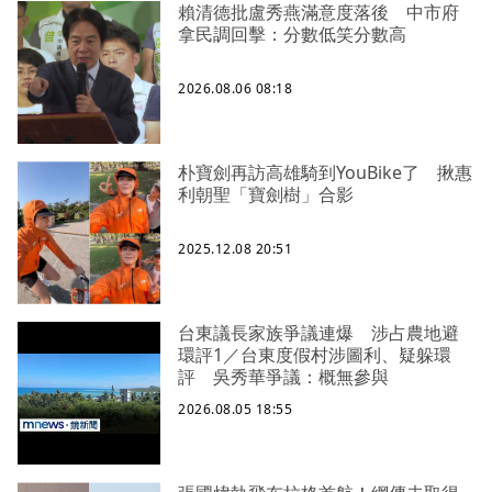
賴清德批盧秀燕滿意度落後 中市府
拿民調回擊：分數低笑分數高
2026.08.06 08:18
朴寶劍再訪高雄騎到YouBike了 揪惠
利朝聖「寶劍樹」合影
2025.12.08 20:51
台東議長家族爭議連爆 涉占農地避
環評1／台東度假村涉圖利、疑躲環
評 吳秀華爭議：概無參與
2026.08.05 18:55