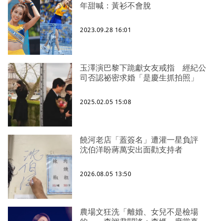
年甜喊：黃衫不會脫
2023.09.28 16:01
玉澤演巴黎下跪獻女友戒指 經紀公
司否認祕密求婚「是慶生抓拍照」
2025.02.05 15:08
饒河老店「蓋簽名」遭灌一星負評
沈伯洋盼蔣萬安出面勸支持者
2026.08.05 13:50
農場文狂洗「離婚、女兒不是檢場