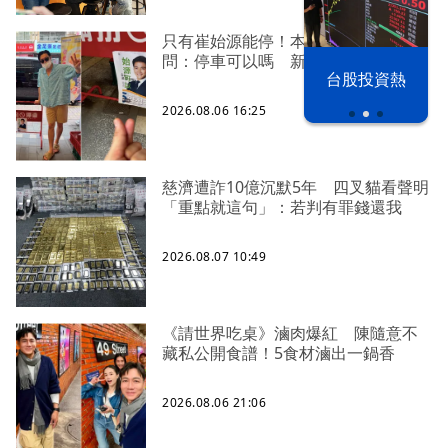
只有崔始源能停！本尊好奇找上門親
問：停車可以嗎 新北店員粉樂壞
漢光42演習
台股投資熱
2026.08.06 16:25
慈濟遭詐10億沉默5年 四叉貓看聲明
「重點就這句」：若判有罪錢還我
2026.08.07 10:49
《請世界吃桌》滷肉爆紅 陳隨意不
藏私公開食譜！5食材滷出一鍋香
2026.08.06 21:06