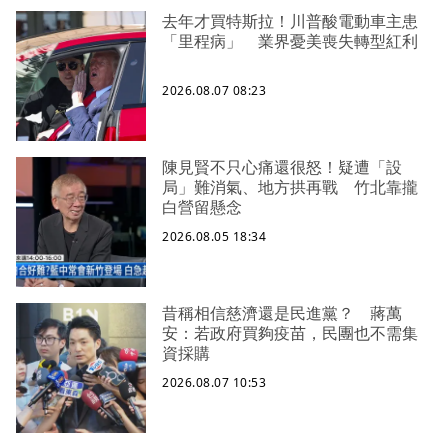
去年才買特斯拉！川普酸電動車主患
「里程病」 業界憂美喪失轉型紅利
2026.08.07 08:23
陳見賢不只心痛還很怒！疑遭「設
局」難消氣、地方拱再戰 竹北靠攏
白營留懸念
2026.08.05 18:34
昔稱相信慈濟還是民進黨？ 蔣萬
安：若政府買夠疫苗，民團也不需集
資採購
2026.08.07 10:53