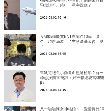
張國煒執飛布拉格首航！網傳未取得
飛越許可、繞行 星宇回應了
2026.08.02 16:16
女律師誆能買BNT疫苗詐10億！黃
金、現鈔滿屋 苦主慈濟基金會回應
了
2026.08.06 16:45
幫凱道絕食小雞量血壓遭檢舉？蘇一
峰恐挨罰10萬諷：只准賴總統當賴醫
師
2026.08.04 14:35
又一啦啦隊女神結婚！ 愛情長跑10