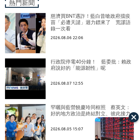
熱門新聞
慈濟買BNT遇詐！藍白昔嗆政府擋疫
苗「必遭天譴」迴力鏢來了 荒謬語
錄一次看
2026.08.06 22:06
行政院停電40分鐘！ 藍委批：賴政
府說好的「能源韌性」呢
2026.08.07 12:55
罕曬與藍營饒慶玲同框照 蔡英文：
好的地方政治是終結對立、彼此接力
2026.08.05 15:07