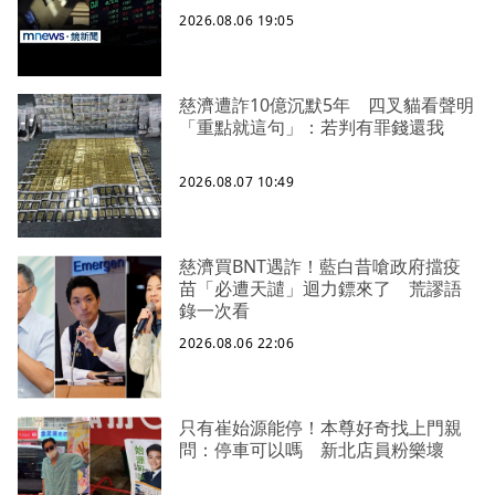
2026.08.06 19:05
慈濟遭詐10億沉默5年 四叉貓看聲明
「重點就這句」：若判有罪錢還我
2026.08.07 10:49
慈濟買BNT遇詐！藍白昔嗆政府擋疫
苗「必遭天譴」迴力鏢來了 荒謬語
錄一次看
2026.08.06 22:06
只有崔始源能停！本尊好奇找上門親
問：停車可以嗎 新北店員粉樂壞