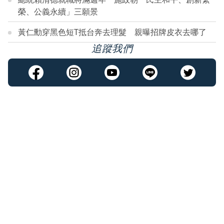
榮、公義永續」三願景
黃仁勳穿黑色短T抵台奔去理髮 親曝招牌皮衣去哪了
追蹤我們