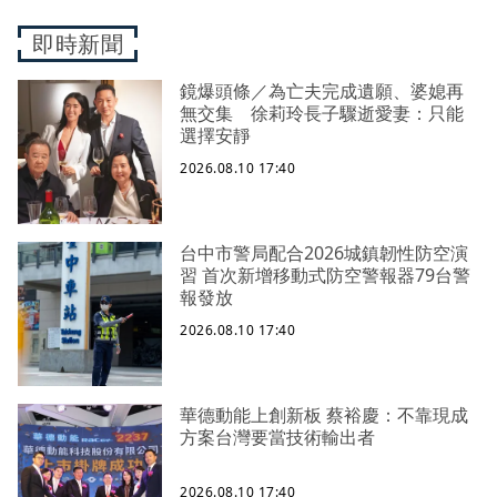
即時新聞
鏡爆頭條／為亡夫完成遺願、婆媳再
無交集 徐莉玲長子驟逝愛妻：只能
選擇安靜
2026.08.10 17:40
台中市警局配合2026城鎮韌性防空演
習 首次新增移動式防空警報器79台警
報發放
2026.08.10 17:40
華德動能上創新板 蔡裕慶：不靠現成
方案台灣要當技術輸出者
2026.08.10 17:40