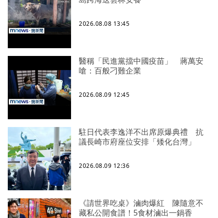
2026.08.08 13:45
醫稱「民進黨擋中國疫苗」 蔣萬安
嗆：百般刁難企業
2026.08.09 12:45
駐日代表李逸洋不出席原爆典禮 抗
議長崎市府座位安排「矮化台灣」
2026.08.09 12:36
《請世界吃桌》滷肉爆紅 陳隨意不
藏私公開食譜！5食材滷出一鍋香