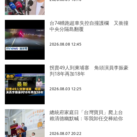
台74轎跑超車失控自撞護欄 又衝撞
中央分隔島翻覆
2026.08.08 12:45
拐賣49人到柬埔寨 角頭演員李振豪
判18年再加18年
2026.08.03 12:25
總統府家庭日「台灣寶貝」爬上台
賴清德幽默喊：等我卸任交棒給你
2026.08.07 20:22