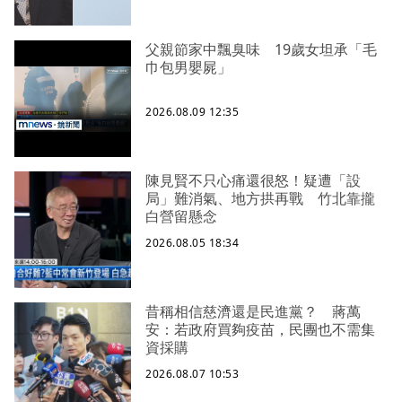
父親節家中飄臭味 19歲女坦承「毛
巾包男嬰屍」
2026.08.09 12:35
陳見賢不只心痛還很怒！疑遭「設
局」難消氣、地方拱再戰 竹北靠攏
白營留懸念
2026.08.05 18:34
昔稱相信慈濟還是民進黨？ 蔣萬
安：若政府買夠疫苗，民團也不需集
資採購
2026.08.07 10:53