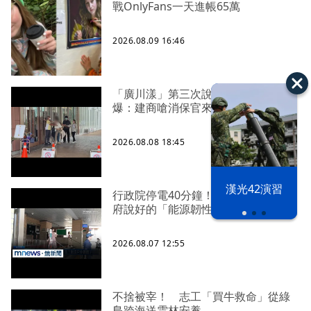
戰OnlyFans一天進帳65萬
2026.08.09 16:46
「廣川漾」第三次說明會 解約戶
爆：建商嗆消保官來再說
2026.08.08 18:45
漢光42演習
行政院停電40分鐘！ 藍委批：賴政
府說好的「能源韌性」呢
2026.08.07 12:55
不捨被宰！ 志工「買牛救命」從綠
島跨海送雲林安養