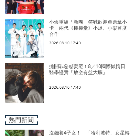
小煜重組「新團」笑喊歡迎買票拿小
卡 兩代《棒棒堂》小煜、小樂首度
合作
2026.08.10 17:40
拋開罪惡感耍廢！8／10國際懶惰日
醫學證實「放空有益大腦」
2026.08.10 17:40
熱門新聞
沒錢養4子女！ 「哈利波特」女星轉