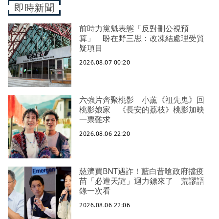
即時新聞
前時力黨魁表態「反對刪公視預
算」 盼在野三思：改凍結處理受質
疑項目
2026.08.07 00:20
六強片齊聚桃影 小薰《祖先鬼》回
桃影娘家 《長安的荔枝》桃影加映
一票難求
2026.08.06 22:20
慈濟買BNT遇詐！藍白昔嗆政府擋疫
苗「必遭天譴」迴力鏢來了 荒謬語
錄一次看
2026.08.06 22:06