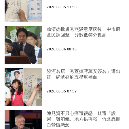
2026.08.05 13:50
賴清德批盧秀燕滿意度落後 中市府
拿民調回擊：分數低笑分數高
2026.08.06 08:18
饒河名店「秀蓋掉蔣萬安簽名」遭出
征 網號召刷五星幫補血
2026.08.05 07:59
陳見賢不只心痛還很怒！疑遭「設
局」難消氣、地方拱再戰 竹北靠攏
白營留懸念