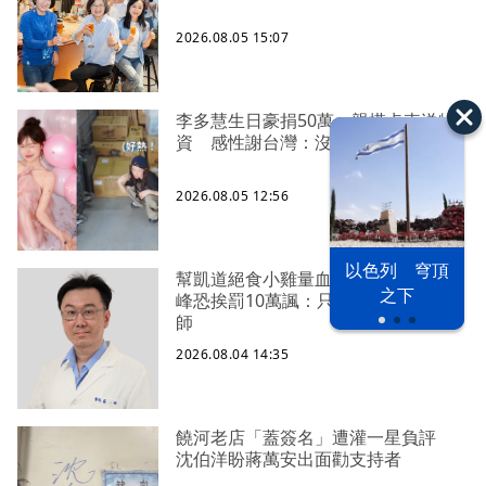
2026.08.05 15:07
李多慧生日豪捐50萬、親搭卡車送物
資 感性謝台灣：沒有大家就沒我
2026.08.05 12:56
以色列 穹頂
幫凱道絕食小雞量血壓遭檢舉？蘇一
之下
峰恐挨罰10萬諷：只准賴總統當賴醫
師
2026.08.04 14:35
饒河老店「蓋簽名」遭灌一星負評
沈伯洋盼蔣萬安出面勸支持者