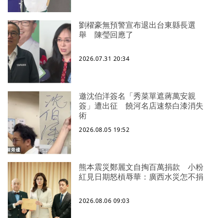
劉櫂豪無預警宣布退出台東縣長選
舉 陳瑩回應了
2026.07.31 20:34
邀沈伯洋簽名「秀菜單遮蔣萬安親
簽」遭出征 饒河名店速祭白漆消失
術
2026.08.05 19:52
熊本震災鄭麗文自掏百萬捐款 小粉
紅見日期怒槓辱華：廣西水災怎不捐
2026.08.06 09:03