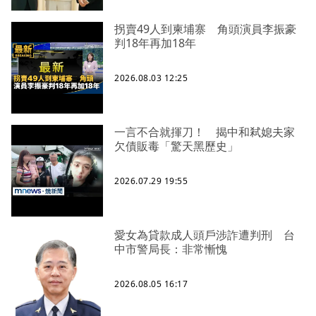
拐賣49人到柬埔寨 角頭演員李振豪
判18年再加18年
2026.08.03 12:25
一言不合就揮刀！ 揭中和弒媳夫家
欠債販毒「驚天黑歷史」
2026.07.29 19:55
愛女為貸款成人頭戶涉詐遭判刑 台
中市警局長：非常慚愧
2026.08.05 16:17