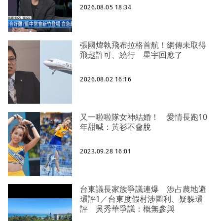
2026.08.05 18:34
張國煒執飛布拉格首航！網傳未取得
飛越許可、繞行 星宇回應了
2026.08.02 16:16
又一啦啦隊女神結婚！ 愛情長跑10
年甜喊：黃衫不會脫
2023.09.28 16:01
台東議長家族爭議連爆 涉占農地避
環評1／台東度假村涉圖利、疑躲環
評 吳秀華爭議：概無參與