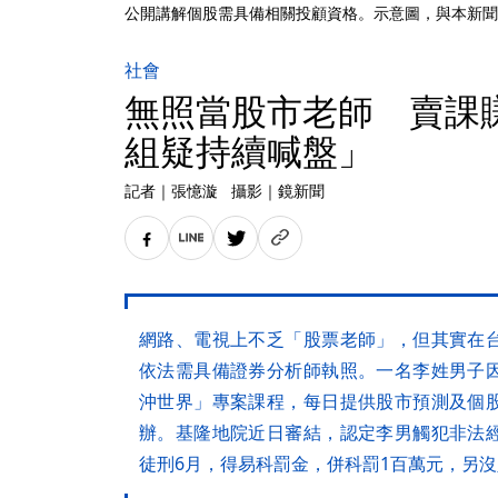
公開講解個股需具備相關投顧資格。示意圖，與本新聞
社會
無照當股市老師 賣課賺
組疑持續喊盤」
記者
｜
張憶漩
攝影
｜
鏡新聞
網路、電視上不乏「股票老師」，但其實在
依法需具備證券分析師執照。一名李姓男子
沖世界」專案課程，每日提供股市預測及個
辦。基隆地院近日審結，認定李男觸犯非法
徒刑6月，得易科罰金，併科罰1百萬元，另