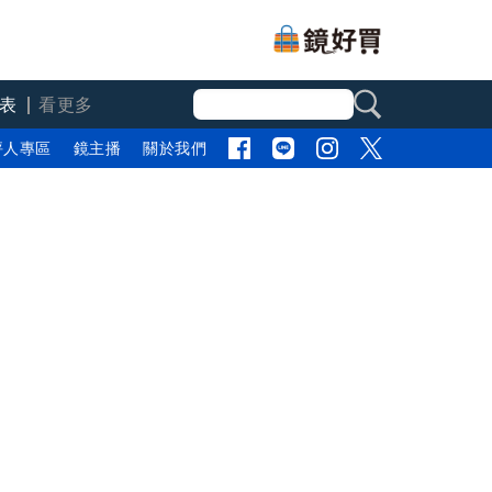
表
看更多
評人專區
鏡主播
關於我們