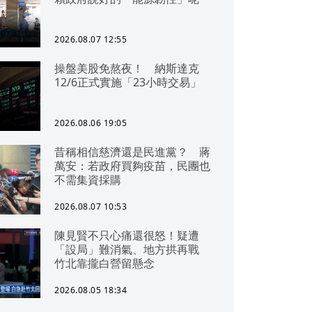
2026.08.07 12:55
操盤美股免熬夜！ 納斯達克
12/6正式實施「23小時交易」
2026.08.06 19:05
昔稱相信慈濟還是民進黨？ 蔣
萬安：若政府買夠疫苗，民團也
不需集資採購
2026.08.07 10:53
陳見賢不只心痛還很怒！疑遭
「設局」難消氣、地方拱再戰
竹北靠攏白營留懸念
2026.08.05 18:34