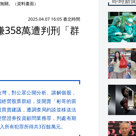
即時新
無關。（資料畫面）
2025.04.07 16:05 臺北時間
358萬遭判刑「群
台灣，對公眾公開分析、講解個股，
因經營股票群組，並開賣「彬哥的當
股買賣建議，遭調查局約談並移送法
經營證券投資顧問業務罪，判處有期
沒入所有犯罪所得共3百餘萬元。