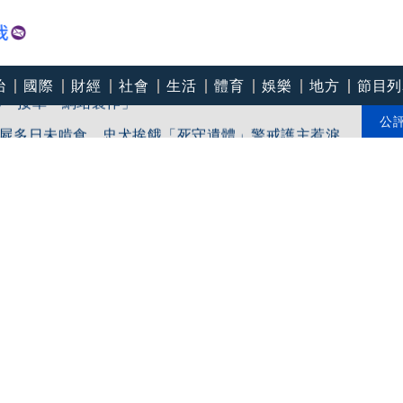
治
國際
財經
社會
生活
體育
娛樂
地方
節目列
師 接單「網站製作」
犬伴屍多日未啃食 忠犬挨餓「死守遺體」警戒護主惹淚
公
師整裡喝咖啡7大守則：喝錯傷身