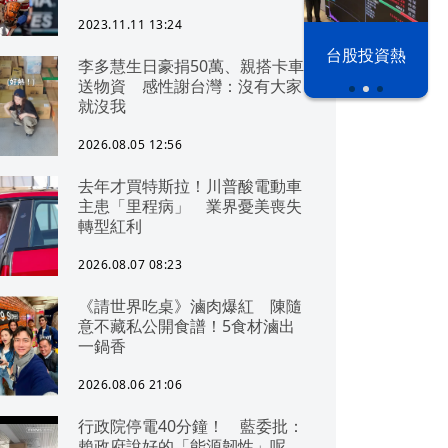
2023.11.11 13:24
漢光42演習
台股投資熱
李多慧生日豪捐50萬、親搭卡車
送物資 感性謝台灣：沒有大家
就沒我
2026.08.05 12:56
去年才買特斯拉！川普酸電動車
主患「里程病」 業界憂美喪失
轉型紅利
2026.08.07 08:23
《請世界吃桌》滷肉爆紅 陳隨
意不藏私公開食譜！5食材滷出
一鍋香
2026.08.06 21:06
行政院停電40分鐘！ 藍委批：
賴政府說好的「能源韌性」呢