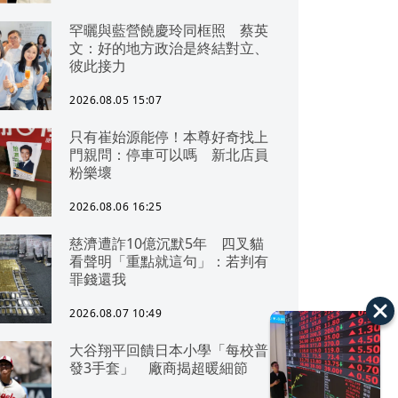
罕曬與藍營饒慶玲同框照 蔡英
文：好的地方政治是終結對立、
彼此接力
2026.08.05 15:07
只有崔始源能停！本尊好奇找上
門親問：停車可以嗎 新北店員
粉樂壞
2026.08.06 16:25
慈濟遭詐10億沉默5年 四叉貓
看聲明「重點就這句」：若判有
罪錢還我
2026.08.07 10:49
大谷翔平回饋日本小學「每校普
發3手套」 廠商揭超暖細節