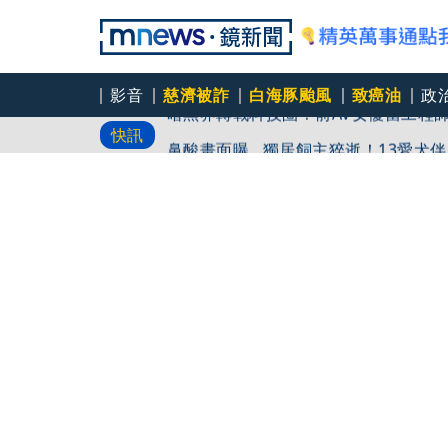
影音
慈濟被詐
白海豚颱風
致癌油
政
暗黑界轉戰科技圈！前AV女優當工程
快訊
鼻酸畫面曝...獨居飼主猝逝！13愛
一天上限幾杯？缺鐵族哪時別碰？營養