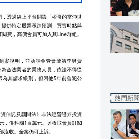
4月間，透過線上平台開設「彬哥的當沖世
，提供特定股票漲跌預測、買賣時點與
訂閱費，高價會員可加入其Line群組。
到案說明，並函請金管會釐清李男資
錄為合法業者的業務人員，依法不得從
師為其請求緩刑，但因他5年前曾犯公
熱門新
投資信託及顧問法》非法經營證券投資
萬元，併科罰1百萬元。另收取會員訂閱
全部沒收。全案仍可上訴。