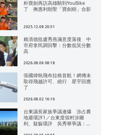
朴寶劍再訪高雄騎到YouBike
了 揪惠利朝聖「寶劍樹」合影
2025.12.08 20:51
賴清德批盧秀燕滿意度落後 中
市府拿民調回擊：分數低笑分數
高
2026.08.06 08:18
張國煒執飛布拉格首航！網傳未
取得飛越許可、繞行 星宇回應
了
2026.08.02 16:16
台東議長家族爭議連爆 涉占農
地避環評1／台東度假村涉圖
利、疑躲環評 吳秀華爭議：概
無參與