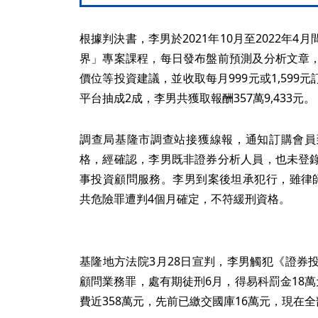
根據判決書，李男於2021年10月至2022年
界」專案課程，每日發布盤前預測及分析文章
價位等投資建議，並收取每月999元或1,599元
平台抽成2成，李男共獲取報酬357萬9,433元。
調查局基隆市調查站接獲線報，通知訂購會員
格，經確認，李男既非證券分析人員，也未登
事投資顧問服務。李男到案後坦承犯行，雖律
共危險罪遭判4個月確定，不符緩刑資格。
基隆地方法院3月28日宣判，李男觸犯《證券
顧問業務罪，處有期徒刑6月，得易科罰金18
費近358萬元，先前已繳交國庫16萬元，現在