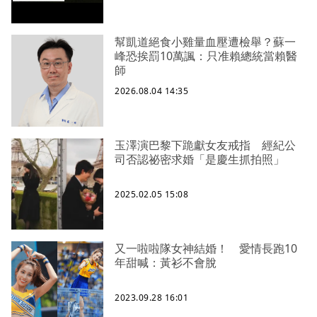
幫凱道絕食小雞量血壓遭檢舉？蘇一
峰恐挨罰10萬諷：只准賴總統當賴醫
師
2026.08.04 14:35
玉澤演巴黎下跪獻女友戒指 經紀公
司否認祕密求婚「是慶生抓拍照」
2025.02.05 15:08
又一啦啦隊女神結婚！ 愛情長跑10
年甜喊：黃衫不會脫
2023.09.28 16:01