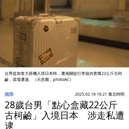
台男從加拿大搭機入境日本時，遭海關從行李箱內查獲22公斤古柯
鹼，當場遭逮。（示意圖，photoAC）
國際
2025.02.18 16:21 臺北時間
28歲台男「點心盒藏22公斤
古柯鹼」入境日本 涉走私遭
逮