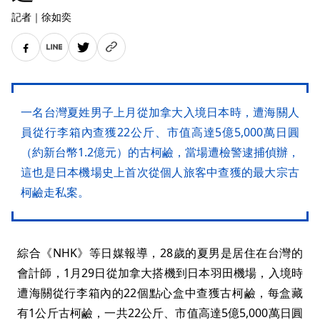
記者
｜
徐如奕
一名台灣夏姓男子上月從加拿大入境日本時，遭海關人
員從行李箱內查獲22公斤、市值高達5億5,000萬日圓
（約新台幣1.2億元）的古柯鹼，當場遭檢警逮捕偵辦，
這也是日本機場史上首次從個人旅客中查獲的最大宗古
柯鹼走私案。
綜合《NHK》等日媒報導，28歲的夏男是居住在台灣的
會計師，1月29日從加拿大搭機到日本羽田機場，入境時
遭海關從行李箱內的22個點心盒中查獲古柯鹼，每盒藏
有1公斤古柯鹼，一共22公斤、市值高達5億5,000萬日圓