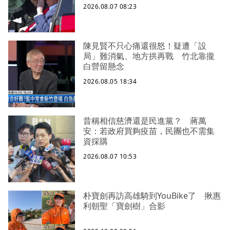
2026.08.07 08:23
陳見賢不只心痛還很怒！疑遭「設
局」難消氣、地方拱再戰 竹北靠攏
白營留懸念
2026.08.05 18:34
昔稱相信慈濟還是民進黨？ 蔣萬
安：若政府買夠疫苗，民團也不需集
資採購
2026.08.07 10:53
朴寶劍再訪高雄騎到YouBike了 揪惠
利朝聖「寶劍樹」合影