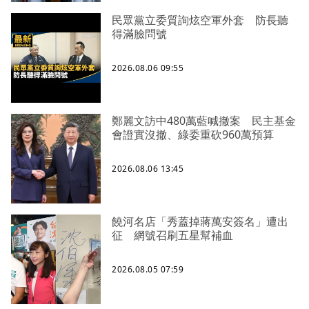
民眾黨立委質詢炫空軍外套 防長聽
得滿臉問號
2026.08.06 09:55
鄭麗文訪中480萬藍喊撤案 民主基金
會證實沒撤、綠委重砍960萬預算
2026.08.06 13:45
饒河名店「秀蓋掉蔣萬安簽名」遭出
征 網號召刷五星幫補血
2026.08.05 07:59