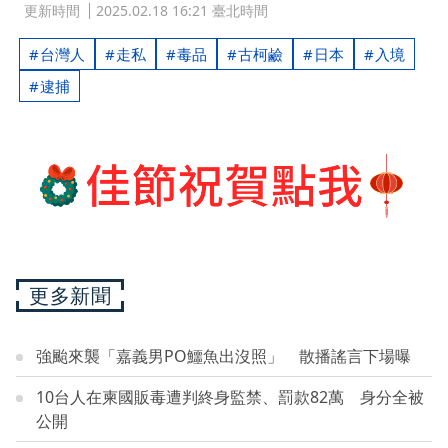
更新時間
2025.02.18 16:21 臺北時間
台灣人
走私
毒品
古柯鹼
日本
入境
逮捕
更多新聞
強颱來襲「嘉義男PO鱷魚出沒照」 散播謠言下場曝
10台人在柬國販毒遭判終身監禁、罰款82萬 身分全被
公開