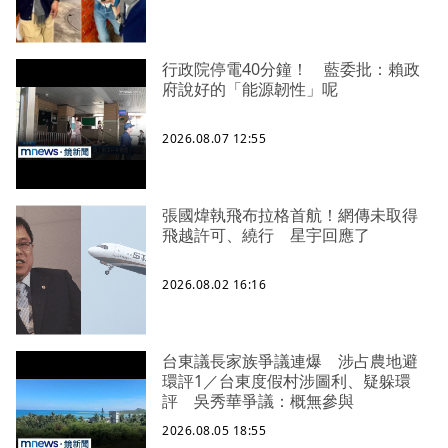
行政院停電40分鐘！ 藍委批：賴政
府說好的「能源韌性」呢
2026.08.07 12:55
張國煒執飛布拉格首航！網傳未取得
飛越許可、繞行 星宇回應了
2026.08.02 16:16
台東議長家族爭議連爆 涉占農地避
環評1／台東度假村涉圖利、疑躲環
評 吳秀華爭議：概無參與
2026.08.05 18:55