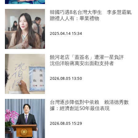
韓國巧遇8名台灣大學生 李多慧霸氣
贈禮人人有：畢業禮物
2025.04.14 15:34
饒河老店「蓋簽名」遭灌一星負評
沈伯洋盼蔣萬安出面勸支持者
2026.08.05 13:50
台灣逐步降低對中依賴 賴清德秀數
據：經濟創近50年最佳表現
2026.08.05 15:29