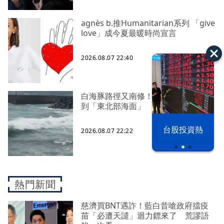
agnès b.推Humanitarian系列 「give
love」成今夏最暖時尚宣言
2026.08.07 22:40
白海豚路徑又南修！ 海警範圍擴增
到「東北部海面」
以色列 穹頂
漢光42演習
台股投資熱
2026.08.07 22:22
之下
熱門新聞
慈濟買BNT遇詐！藍白昔嗆政府擋疫
苗「必遭天譴」迴力鏢來了 荒謬語