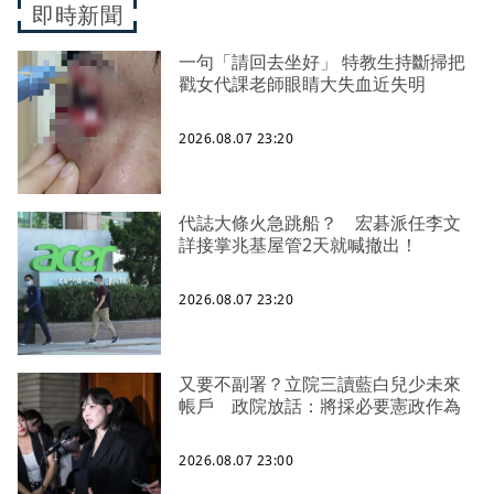
即時新聞
一句「請回去坐好」 特教生持斷掃把
戳女代課老師眼睛大失血近失明
2026.08.07 23:20
代誌大條火急跳船？ 宏碁派任李文
詳接掌兆基屋管2天就喊撤出！
2026.08.07 23:20
又要不副署？立院三讀藍白兒少未來
帳戶 政院放話：將採必要憲政作為
2026.08.07 23:00