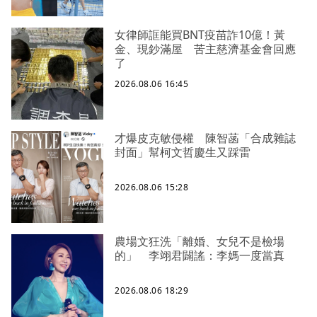
女律師誆能買BNT疫苗詐10億！黃
金、現鈔滿屋 苦主慈濟基金會回應
了
2026.08.06 16:45
才爆皮克敏侵權 陳智菡「合成雜誌
封面」幫柯文哲慶生又踩雷
2026.08.06 15:28
農場文狂洗「離婚、女兒不是檢場
的」 李翊君闢謠：李媽一度當真
2026.08.06 18:29