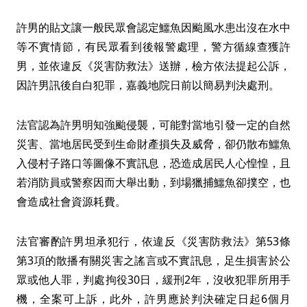
許男的貼文讓一般民眾會認定鱷魚因颱風水患出沒在水中
等不實情節，有民眾看到後報警處理，警方循線查獲許
男，並依違反《災害防救法》送辦，檢方依法提起公訴，
因許男訊後自白犯罪，嘉義地院日前以簡易判決處刑。
法官認為許男明知強颱侵襲，可能對當地引發一定的自然
災害、當地居民受到生命財產損失及威脅，卻仍散布鱷魚
入侵村子路口等圖像不實訊息，恐造成居民人心惶惶，且
若消防員或警察因而大舉出動，到場獵捕鱷魚卻撲空，也
會造成社會資源耗費。
法官審酌許男坦承犯行，依違反《災害防救法》第53條
第3項的散播有關災害之謠言或不實訊息，足生損害於公
眾或他人罪，判處拘役30日，緩刑2年，沒收犯罪所用手
機，全案可上訴，此外，許男應於判決確定日起6個月