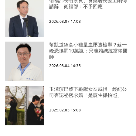
衛福部長石崇良、食藥署長姜至剛傳
請辭 衛福部：不予回應
2026.08.07 17:08
幫凱道絕食小雞量血壓遭檢舉？蘇一
峰恐挨罰10萬諷：只准賴總統當賴醫
師
2026.08.04 14:35
玉澤演巴黎下跪獻女友戒指 經紀公
司否認祕密求婚「是慶生抓拍照」
2025.02.05 15:08