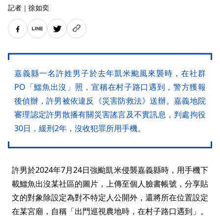
記者
｜
徐如奕
嘉義縣一名許姓男子於去年凱米颱風來襲時，在社群
PO「鱷魚出沒」照，宣稱在村子路口遇到，警方獲報
後偵辦，許男被依違反《災害防救法》送辦。嘉義地院
審理認定許男散播有關災害謠言及不實訊息，判處拘役
30日，緩刑2年，沒收犯罪所用手機。
許男於2024年7月24日強颱凱米侵襲嘉義縣時，用手機下
載鱷魚出沒某社區的圖片，上傳至個人臉書帳號，分享貼
文的對象除設定為對不特定人公開外，還將所在位置設定
在某宮廟，自稱「出門巡視農地時，在村子路口遇到」。