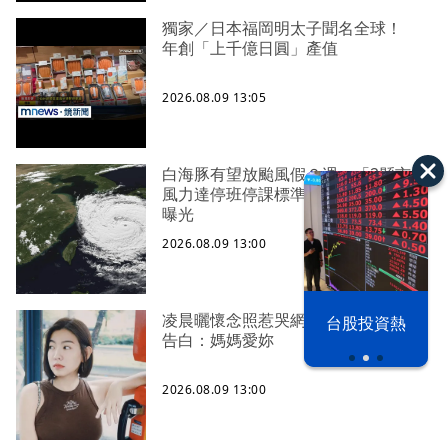
獨家／日本福岡明太子聞名全球！
年創「上千億日圓」產值
2026.08.09 13:05
白海豚有望放颱風假？週一「2縣市」
風力達停班停課標準 風雨緩和時間
曝光
2026.08.09 13:00
凌晨曬懷念照惹哭網友 米可白感性
漢光42演習
台股投資熱
告白：媽媽愛妳
2026.08.09 13:00