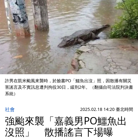
許男在凱米颱風來襲時，於臉書PO「鱷魚出沒」照，因散播有關災
害謠言及不實訊息遭判拘役30日，緩刑2年。（翻攝自司法院判決書
系統）
社會
2025.02.18 14:20 臺北時間
強颱來襲「嘉義男PO鱷魚出
沒照」 散播謠言下場曝