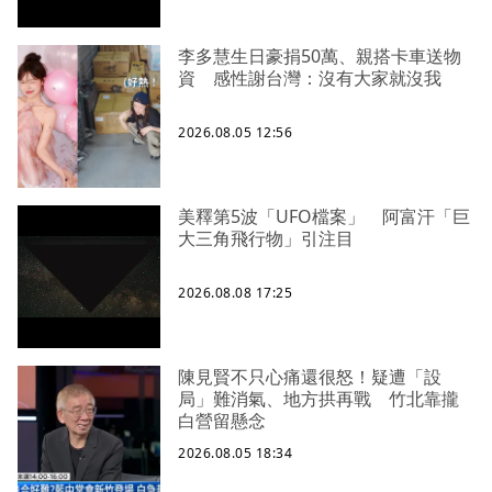
李多慧生日豪捐50萬、親搭卡車送物
資 感性謝台灣：沒有大家就沒我
2026.08.05 12:56
美釋第5波「UFO檔案」 阿富汗「巨
大三角飛行物」引注目
2026.08.08 17:25
陳見賢不只心痛還很怒！疑遭「設
局」難消氣、地方拱再戰 竹北靠攏
白營留懸念
2026.08.05 18:34