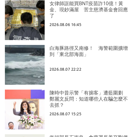
女律師誆能買BNT疫苗詐10億！黃
金、現鈔滿屋 苦主慈濟基金會回應
了
2026.08.06 16:45
白海豚路徑又南修！ 海警範圍擴增
到「東北部海面」
2026.08.07 22:22
陳時中昔示警「有掮客」遭藍圍剿
鄭麗文反問：知道哪些人在騙怎麼不
去抓？
2026.08.07 15:25