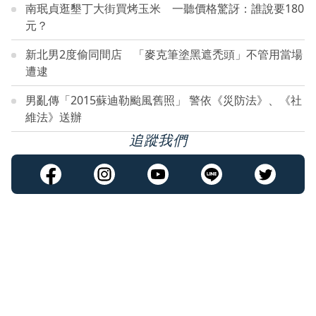
南珉貞逛墾丁大街買烤玉米 一聽價格驚訝：誰說要180
元？
新北男2度偷同間店 「麥克筆塗黑遮禿頭」不管用當場
遭逮
男亂傳「2015蘇迪勒颱風舊照」 警依《災防法》、《社
維法》送辦
追蹤我們