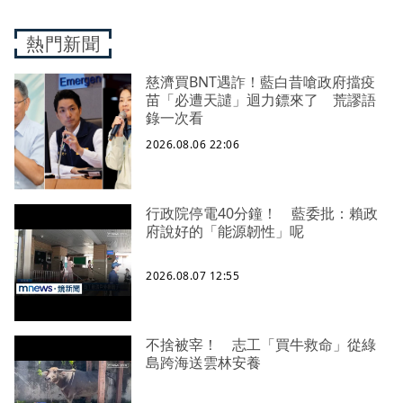
熱門新聞
慈濟買BNT遇詐！藍白昔嗆政府擋疫
苗「必遭天譴」迴力鏢來了 荒謬語
錄一次看
2026.08.06 22:06
行政院停電40分鐘！ 藍委批：賴政
府說好的「能源韌性」呢
2026.08.07 12:55
不捨被宰！ 志工「買牛救命」從綠
島跨海送雲林安養