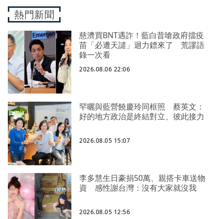
熱門新聞
慈濟買BNT遇詐！藍白昔嗆政府擋疫
苗「必遭天譴」迴力鏢來了 荒謬語
錄一次看
2026.08.06 22:06
罕曬與藍營饒慶玲同框照 蔡英文：
好的地方政治是終結對立、彼此接力
2026.08.05 15:07
李多慧生日豪捐50萬、親搭卡車送物
資 感性謝台灣：沒有大家就沒我
2026.08.05 12:56