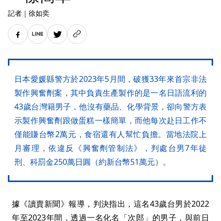
記者
｜
徐如奕
日本愛媛縣警方於2023年5月間，破獲33年來首宗非法
製作興奮劑案，其中負責生產製作的是一名日語流利的
43歲台灣籍男子，他沒有藥品、化學背景，卻向警方表
示製作興奮劑跟做蛋糕一樣簡單，而他每次赴日工作不
僅能賺台幣2萬元，食宿還有人幫忙負擔。當地法院上
月審理，依違反《興奮劑管制法》，判處台男7年徒
刑、科罰金250萬日圓（約新台幣51萬元）。
據《讀賣新聞》報導，判決指出，這名43歲台男於2022
年至2023年間，透過一名化名「次郎」的男子，與前日