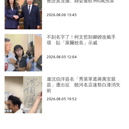
會證實沒撤、綠委重砍960萬預算
2026.08.06 13:45
不刻名字了！柯文哲卸腳鐐改戴手
環 貼「萊爾校長」示威
2026.08.05 12:04
邀沈伯洋簽名「秀菜單遮蔣萬安親
簽」遭出征 饒河名店速祭白漆消失
術
2026.08.05 19:52