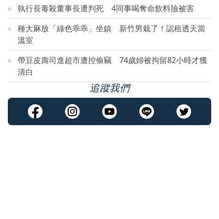
執行長毒殺董事長遭判死 4同事喝奪命飲料險被害
種大麻放「綠色乖乖」坐鎮 新竹男栽了！認租透天當
溫室
帶豆皮壽司進超市遭控偷竊 74歲婦被拘留82小時才獲
清白
追蹤我們