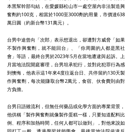
本黑幫幹部勾結，在愛媛縣松山市一處空屋內非法製造興
奮劑約100克，相當於1000至3000劑的用量，市價達638
萬日圓（約新台幣131萬元）。
台男中途曾向「次郎」表示想退出，卻遭對方威脅「如果
不製作興奮劑，就不能回台」、「你周圍的人都是黑社
會」等語，最終台男於2023年5月在當地遭逮與起訴。上
月當地法院開庭審理，台男坦承犯行，並對此犯罪行為感
到懊悔，他表示這1年來4度往返台日、共停留約130天製
作興奮劑，每次能賺取台幣2萬元，食宿、伙食費則由對
方負擔。
台男日語雖流利，但無任何藥品或化學方面的專業背景，
他供稱「製作興奮劑就像製作蛋糕一樣，只要知道配料比
例、程序和加熱時間，任何人都可以做到」，對他來說如
同打工一般，透過學習就能學會。最後當地法院依違反