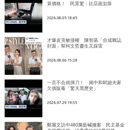
算價格！ 民眾驚：比店面划算
2026.08.05 18:45
才爆皮克敏侵權 陳智菡「合成雜誌
封面」幫柯文哲慶生又踩雷
2026.08.06 15:28
一言不合就揮刀！ 揭中和弒媳夫家
欠債販毒「驚天黑歷史」
2026.07.29 19:55
鄭麗文訪中480萬藍喊撤案 民主基金