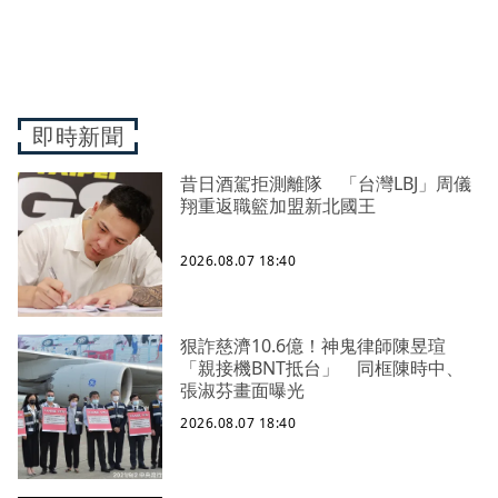
即時新聞
昔日酒駕拒測離隊 「台灣LBJ」周儀
翔重返職籃加盟新北國王
2026.08.07 18:40
狠詐慈濟10.6億！神鬼律師陳昱瑄
「親接機BNT抵台」 同框陳時中、
張淑芬畫面曝光
2026.08.07 18:40