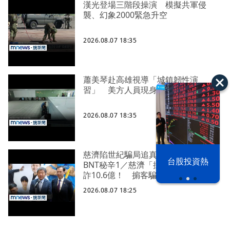
漢光登場三階段操演 模擬共軍侵
襲、幻象2000緊急升空
2026.08.07 18:35
蕭美琴赴高雄視導「城鎮韌性演
習」 美方人員現身觀摩
2026.08.07 18:35
慈濟陷世紀騙局追真相 還原採購
漢光42演習
台股投資熱
BNT秘辛1／慈濟「採購BNT疫苗」遭
詐10.6億！ 掮客騙「曾和鴻海合
作」
2026.08.07 18:25