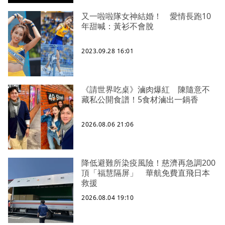
又一啦啦隊女神結婚！ 愛情長跑10
年甜喊：黃衫不會脫
2023.09.28 16:01
《請世界吃桌》滷肉爆紅 陳隨意不
藏私公開食譜！5食材滷出一鍋香
2026.08.06 21:06
降低避難所染疫風險！慈濟再急調200
頂「福慧隔屏」 華航免費直飛日本
救援
2026.08.04 19:10