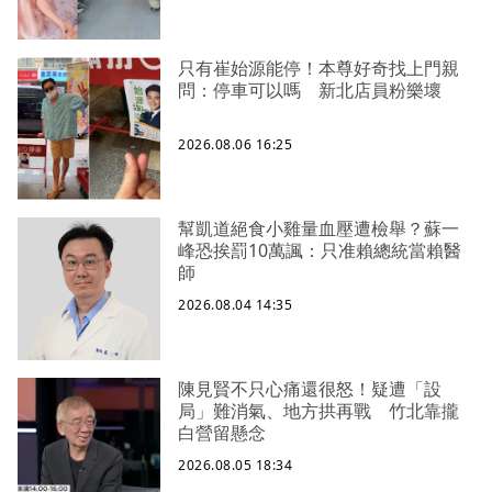
只有崔始源能停！本尊好奇找上門親
問：停車可以嗎 新北店員粉樂壞
2026.08.06 16:25
幫凱道絕食小雞量血壓遭檢舉？蘇一
峰恐挨罰10萬諷：只准賴總統當賴醫
師
2026.08.04 14:35
陳見賢不只心痛還很怒！疑遭「設
局」難消氣、地方拱再戰 竹北靠攏
白營留懸念
2026.08.05 18:34