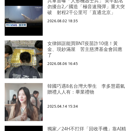
共軍首曝「人形機器士兵」 美罕點名
勿擾台2／國造「極音速飛彈」重大突
破 射程2千公里可「直通北京」
2026.08.02 18:35
女律師誆能買BNT疫苗詐10億！黃
金、現鈔滿屋 苦主慈濟基金會回應
了
2026.08.06 16:45
韓國巧遇8名台灣大學生 李多慧霸氣
贈禮人人有：畢業禮物
2025.04.14 15:34
獨家／24H不打烊「回收手機」靠AI精