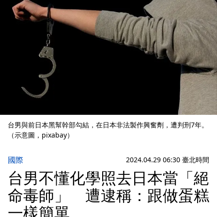
台男與前日本黑幫幹部勾結，在日本非法製作興奮劑，遭判刑7年。
（示意圖，pixabay）
國際
2024.04.29 06:30 臺北時間
台男不懂化學照去日本當「絕
命毒師」 遭逮稱：跟做蛋糕
一樣簡單