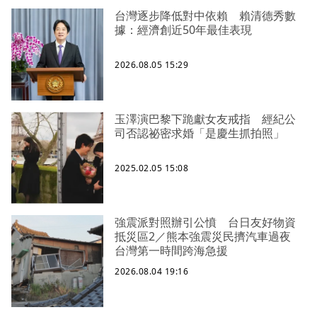
台灣逐步降低對中依賴 賴清德秀數
據：經濟創近50年最佳表現
2026.08.05 15:29
玉澤演巴黎下跪獻女友戒指 經紀公
司否認祕密求婚「是慶生抓拍照」
2025.02.05 15:08
強震派對照辦引公憤 台日友好物資
抵災區2／熊本強震災民擠汽車過夜
台灣第一時間跨海急援
2026.08.04 19:16