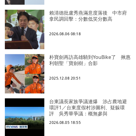
賴清德批盧秀燕滿意度落後 中市府
拿民調回擊：分數低笑分數高
2026.08.06 08:18
朴寶劍再訪高雄騎到YouBike了 揪惠
利朝聖「寶劍樹」合影
2025.12.08 20:51
台東議長家族爭議連爆 涉占農地避
環評1／台東度假村涉圖利、疑躲環
評 吳秀華爭議：概無參與
2026.08.05 18:55