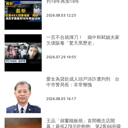
判18年再加18年
2026.08.03 12:25
一言不合就揮刀！ 揭中和弒媳夫家
欠債販毒「驚天黑歷史」
2026.07.29 19:55
愛女為貸款成人頭戶涉詐遭判刑 台
中市警局長：非常慚愧
2026.08.05 16:17
王品「就饗鐵板燒」首間概念店開
幕！最低278元吃飽飽 第2客66折吸