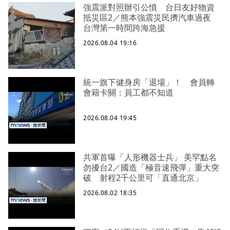
強震派對照辦引公憤 台日友好物資
抵災區2／熊本強震災民擠汽車過夜
台灣第一時間跨海急援
2026.08.04 19:16
統一旗下健身房「退場」！ 會員轉
會籍卡關：員工都不知道
2026.08.04 19:45
共軍首曝「人形機器士兵」 美罕點名
勿擾台2／國造「極音速飛彈」重大突
破 射程2千公里可「直通北京」
2026.08.02 18:35