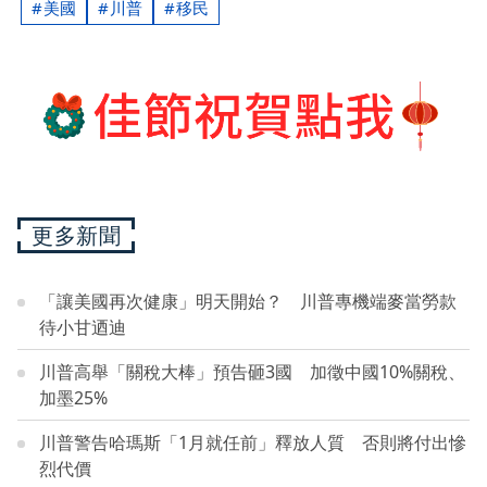
美國
川普
移民
更多新聞
「讓美國再次健康」明天開始？ 川普專機端麥當勞款
待小甘迺迪
川普高舉「關稅大棒」預告砸3國 加徵中國10%關稅、
加墨25%
川普警告哈瑪斯「1月就任前」釋放人質 否則將付出慘
烈代價