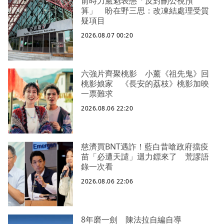
前時力黨魁表態「反對刪公視預
算」 盼在野三思：改凍結處理受質
疑項目
2026.08.07 00:20
六強片齊聚桃影 小薰《祖先鬼》回
桃影娘家 《長安的荔枝》桃影加映
一票難求
2026.08.06 22:20
慈濟買BNT遇詐！藍白昔嗆政府擋疫
苗「必遭天譴」迴力鏢來了 荒謬語
錄一次看
2026.08.06 22:06
8年磨一劍 陳法拉自編自導