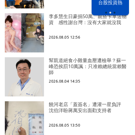
台股投資熱
之下
李多慧生日豪捐50萬、親搭卡車送物
資 感性謝台灣：沒有大家就沒我
2026.08.05 12:56
幫凱道絕食小雞量血壓遭檢舉？蘇一
峰恐挨罰10萬諷：只准賴總統當賴醫
師
2026.08.04 14:35
饒河老店「蓋簽名」遭灌一星負評
沈伯洋盼蔣萬安出面勸支持者
2026.08.05 13:50