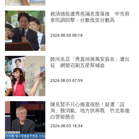
賴清德批盧秀燕滿意度落後 中市府
拿民調回擊：分數低笑分數高
2026.08.06 08:18
饒河名店「秀蓋掉蔣萬安簽名」遭出
征 網號召刷五星幫補血
2026.08.05 07:59
陳見賢不只心痛還很怒！疑遭「設
局」難消氣、地方拱再戰 竹北靠攏
白營留懸念
2026.08.05 18:34