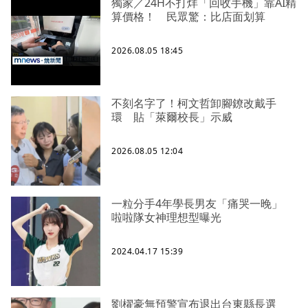
獨家／24H不打烊「回收手機」靠AI精
算價格！ 民眾驚：比店面划算
2026.08.05 18:45
不刻名字了！柯文哲卸腳鐐改戴手
環 貼「萊爾校長」示威
2026.08.05 12:04
一粒分手4年學長男友「痛哭一晚」
啦啦隊女神理想型曝光
2024.04.17 15:39
劉櫂豪無預警宣布退出台東縣長選