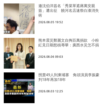
邀沈伯洋簽名「秀菜單遮蔣萬安親
簽」遭出征 饒河名店速祭白漆消失
術
2026.08.05 19:52
熊本震災鄭麗文自掏百萬捐款 小粉
紅見日期怒槓辱華：廣西水災怎不捐
2026.08.06 09:03
拐賣49人到柬埔寨 角頭演員李振豪
判18年再加18年
2026.08.03 12:25