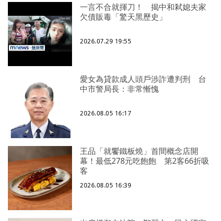
一言不合就揮刀！ 揭中和弒媳夫家
欠債販毒「驚天黑歷史」
2026.07.29 19:55
愛女為貸款成人頭戶涉詐遭判刑 台
中市警局長：非常慚愧
2026.08.05 16:17
王品「就饗鐵板燒」首間概念店開
幕！最低278元吃飽飽 第2客66折吸
客
2026.08.05 16:39