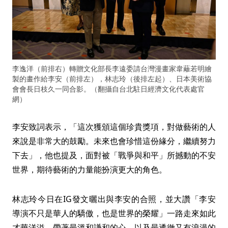
李逸洋（前排右）轉贈文化部長李遠委請台灣漫畫家韋蘺若明繪
製的畫作給李安（前排左），林志玲（後排左起）、日本美術協
會會長日枝久一同合影。（翻攝自台北駐日經濟文化代表處官
網）
李安致詞表示，「這次獲頒這個珍貴獎項，對做藝術的人
來說是非常大的鼓勵。未來也會珍惜這份緣分，繼續努力
下去」，他也提及，面對被「戰爭與和平」所撼動的不安
世界，期待藝術的力量能扮演更大的角色。
林志玲今日在IG發文曬出與李安的合照，並大讚「李安
導演不只是華人的驕傲，也是世界的榮耀」一路走來如此
才華洋溢，帶著最溫和謙和的心，以及最透徹又有浪漫的