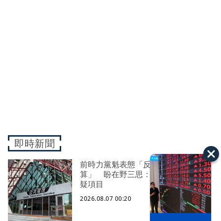
即時新聞
前時力黨魁表態「反對刪公視預
算」 盼在野三思：改凍結處理受質
疑項目
2026.08.07 00:20