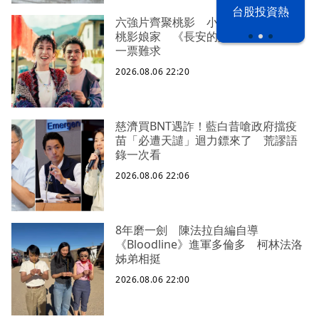
以色列 穹頂
台股投資熱
之下
六強片齊聚桃影 小薰《祖先鬼》回
桃影娘家 《長安的荔枝》桃影加映
一票難求
2026.08.06 22:20
慈濟買BNT遇詐！藍白昔嗆政府擋疫
苗「必遭天譴」迴力鏢來了 荒謬語
錄一次看
2026.08.06 22:06
8年磨一劍 陳法拉自編自導
《Bloodline》進軍多倫多 柯林法洛
姊弟相挺
2026.08.06 22:00