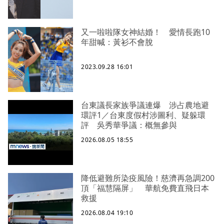
又一啦啦隊女神結婚！ 愛情長跑10
年甜喊：黃衫不會脫
2023.09.28 16:01
台東議長家族爭議連爆 涉占農地避
環評1／台東度假村涉圖利、疑躲環
評 吳秀華爭議：概無參與
2026.08.05 18:55
降低避難所染疫風險！慈濟再急調200
頂「福慧隔屏」 華航免費直飛日本
救援
2026.08.04 19:10