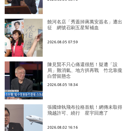
饒河名店「秀蓋掉蔣萬安簽名」遭出
征 網號召刷五星幫補血
2026.08.05 07:59
陳見賢不只心痛還很怒！疑遭「設
局」難消氣、地方拱再戰 竹北靠攏
白營留懸念
2026.08.05 18:34
張國煒執飛布拉格首航！網傳未取得
飛越許可、繞行 星宇回應了
2026.08.02 16:16