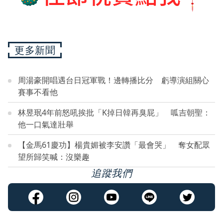
更多新聞
周湯豪開唱遇台日冠軍戰！邊轉播比分 虧導演組關心
賽事不看他
林昱珉4年前怒吼挨批「K掉日韓再臭屁」 呱吉朝聖：
他一口氣達壯舉
【金馬61慶功】楊貴媚被李安讚「最會哭」 奪女配眾
望所歸笑喊：沒樂趣
追蹤我們