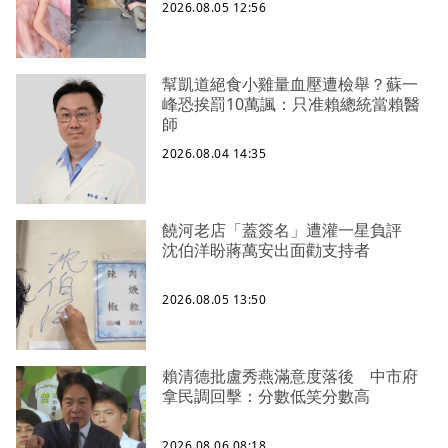
2026.08.05 12:56
幫凱道絕食小雞量血壓遭檢舉？蘇一
峰恐挨罰10萬諷：只准賴總統當賴醫
師
2026.08.04 14:35
饒河老店「蓋簽名」遭灌一星負評
沈伯洋盼蔣萬安出面勸支持者
2026.08.05 13:50
賴清德批盧秀燕滿意度落後 中市府
拿民調回擊：分數低笑分數高
2026.08.06 08:18