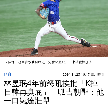
12強台日冠軍賽致勝功臣之一先發林昱珉。（中華職棒提供）
體育
2024.11.25 16:17 臺北時間
林昱珉4年前怒吼挨批「K掉
日韓再臭屁」 呱吉朝聖：他
一口氣達壯舉