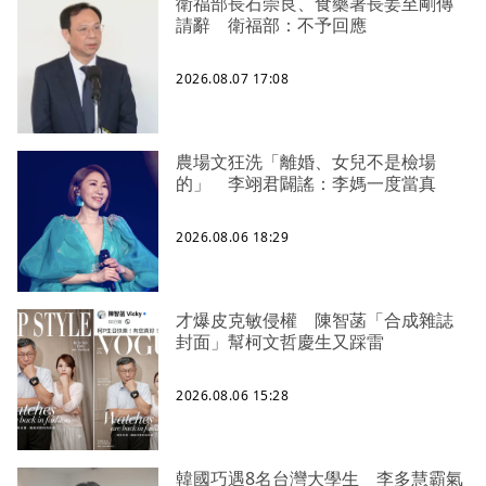
衛福部長石崇良、食藥署長姜至剛傳
請辭 衛福部：不予回應
2026.08.07 17:08
農場文狂洗「離婚、女兒不是檢場
的」 李翊君闢謠：李媽一度當真
2026.08.06 18:29
才爆皮克敏侵權 陳智菡「合成雜誌
封面」幫柯文哲慶生又踩雷
2026.08.06 15:28
韓國巧遇8名台灣大學生 李多慧霸氣