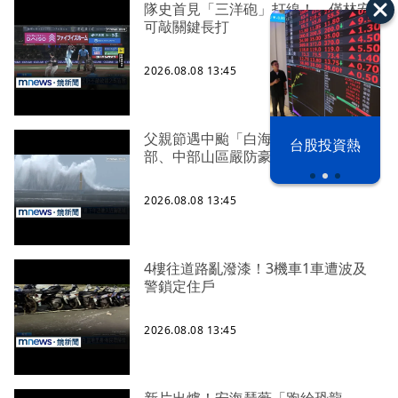
隊史首見「三洋砲」打線！ 僅林安
可敲關鍵長打
2026.08.08 13:45
父親節遇中颱「白海豚」攪局！ 北
漢光42演習
台股投資熱
部、中部山區嚴防豪雨
2026.08.08 13:45
4樓往道路亂潑漆！3機車1車遭波及
警鎖定住戶
2026.08.08 13:45
新片出爐！安海瑟薇「跑給恐龍