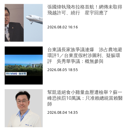
張國煒執飛布拉格首航！網傳未取得
飛越許可、繞行 星宇回應了
2026.08.02 16:16
台東議長家族爭議連爆 涉占農地避
環評1／台東度假村涉圖利、疑躲環
評 吳秀華爭議：概無參與
2026.08.05 18:55
幫凱道絕食小雞量血壓遭檢舉？蘇一
峰恐挨罰10萬諷：只准賴總統當賴醫
師
2026.08.04 14:35