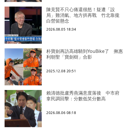
陳見賢不只心痛還很怒！疑遭「設
局」難消氣、地方拱再戰 竹北靠攏
白營留懸念
2026.08.05 18:34
朴寶劍再訪高雄騎到YouBike了 揪惠
利朝聖「寶劍樹」合影
2025.12.08 20:51
賴清德批盧秀燕滿意度落後 中市府
拿民調回擊：分數低笑分數高
2026.08.06 08:18