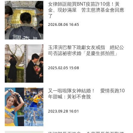
女律師誆能買BNT疫苗詐10億！黃
金、現鈔滿屋 苦主慈濟基金會回應
了
2026.08.06 16:45
玉澤演巴黎下跪獻女友戒指 經紀公
司否認祕密求婚「是慶生抓拍照」
2025.02.05 15:08
又一啦啦隊女神結婚！ 愛情長跑10
年甜喊：黃衫不會脫
2023.09.28 16:01