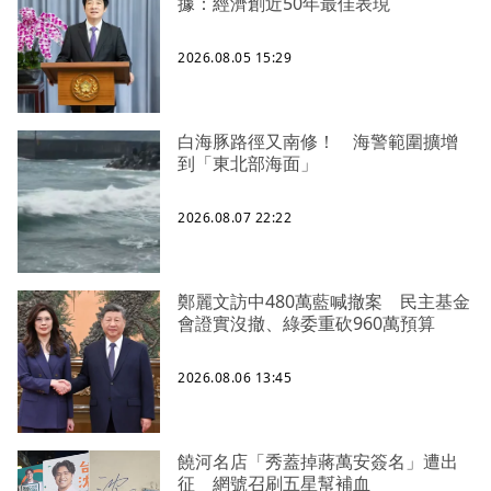
據：經濟創近50年最佳表現
2026.08.05 15:29
白海豚路徑又南修！ 海警範圍擴增
到「東北部海面」
2026.08.07 22:22
鄭麗文訪中480萬藍喊撤案 民主基金
會證實沒撤、綠委重砍960萬預算
2026.08.06 13:45
饒河名店「秀蓋掉蔣萬安簽名」遭出
征 網號召刷五星幫補血