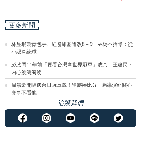
更多新聞
林昱珉刺青包手、紅嘴維基遭改8＋9 林媽不捨曝：從
小認真練球
彭政閔11年前「要看台灣拿世界冠軍」成真 王建民：
內心波濤洶湧
周湯豪開唱遇台日冠軍戰！邊轉播比分 虧導演組關心
賽事不看他
追蹤我們