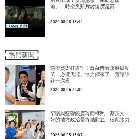
追」 時空災難片討論度超高
2026.08.08 13:45
熱門新聞
慈濟買BNT遇詐！藍白昔嗆政府擋疫
苗「必遭天譴」迴力鏢來了 荒謬語
錄一次看
2026.08.06 22:06
罕曬與藍營饒慶玲同框照 蔡英文：
好的地方政治是終結對立、彼此接力
2026.08.05 15:07