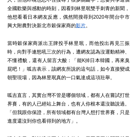
全國歡樂與感動的時刻，因看到林昱珉雙手刺青的新聞，
他想看看日本網友反應，偶然間搜尋到2020年間台中市
興大附農對決新北市穀保家商的
影片
。
當時穀保家商派出王牌投手林昱珉，而他投出再見三振
時，向對手連怒吼三次的行為，遭網友認為沒運動精神、
不懂禮貌，還有人留言大酸：「能K掉日本韓國，再來臭
屁吧！」呱吉表示，該網友所說的這句話，如今直接變成
朝聖現場，因為林昱珉真的一口氣達成這項壯舉。
呱吉直言，其實台灣不管是哪個領域，都有人在嘗試打世
界賽，有的人已經站上舞台，也有人你根本還沒聽說過。
「但我跟你保證，所有領域都有台灣人想打世界賽，只是
進度還沒到你也看得到的地方」。