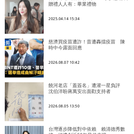
贈禮人人有：畢業禮物
2025.04.14 15:34
慈濟買疫苗遭詐！昔遭轟擋疫苗 陳
時中今露面回應
2026.08.07 10:42
饒河老店「蓋簽名」遭灌一星負評
沈伯洋盼蔣萬安出面勸支持者
2026.08.05 13:50
台灣逐步降低對中依賴 賴清德秀數