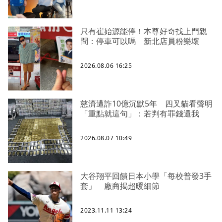
只有崔始源能停！本尊好奇找上門親
問：停車可以嗎 新北店員粉樂壞
2026.08.06 16:25
慈濟遭詐10億沉默5年 四叉貓看聲明
「重點就這句」：若判有罪錢還我
2026.08.07 10:49
大谷翔平回饋日本小學「每校普發3手
套」 廠商揭超暖細節
2023.11.11 13:24