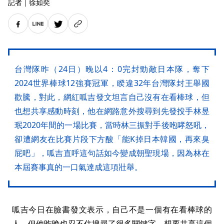
記者
｜
徐如奕
台灣隊昨（24日）晚以4：0完封勁敵日本隊，奪下
2024世界棒球12強賽冠軍，睽違32年台灣隊封王舉國
歡騰，對此，網紅呱吉發文坦言自己沒有在看棒球，但
也想共享感動時刻，他在網路意外搜尋到先發投手林昱
珉2020年間的一場比賽，當時林三振對手後咆哮怒吼，
卻遭網友在比賽片段下方酸「能K掉日本韓國，再來臭
屁吧」，呱吉直呼這句話如今變成朝聖現場，因為林在
本屆賽事真的一口氣達成這項壯舉。
呱吉今日在臉書發文表示，自己不是一個有在看棒球的
人，但他昨晚也忍不住搜尋了很多關鍵字，想要共享這個