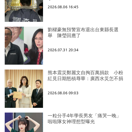
2026.08.06 16:45
劉櫂豪無預警宣布退出台東縣長選
舉 陳瑩回應了
2026.07.31 20:34
熊本震災鄭麗文自掏百萬捐款 小粉
紅見日期怒槓辱華：廣西水災怎不捐
2026.08.06 09:03
一粒分手4年學長男友「痛哭一晚」
啦啦隊女神理想型曝光