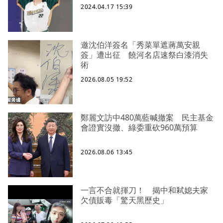
2024.04.17 15:39
邀沈伯洋簽名「秀菜單遮蔣萬安親
簽」遭出征 饒河名店速祭白漆消失
術
2026.08.05 19:52
鄭麗文訪中480萬藍喊撤案 民主基金
會證實沒撤、綠委重砍960萬預算
2026.08.06 13:45
一言不合就揮刀！ 揭中和弒媳夫家
欠債販毒「驚天黑歷史」