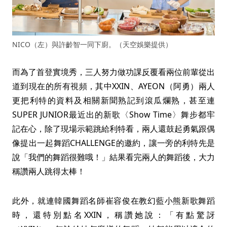
NICO（左）與許齡智一同下廚。（天空娛樂提供）
而為了首登實境秀，三人努力做功課反覆看兩位前輩從出
道到現在的所有視頻，其中XXIN、AYEON（阿勇）兩人
更把利特的資料及相關新聞熟記到滾瓜爛熟，甚至連
SUPER JUNIOR最近出的新歌〈Show Time〉舞步都牢
記在心，除了現場示範跳給利特看，兩人還鼓起勇氣跟偶
像提出一起舞蹈CHALLENGE的邀約，讓一旁的利特先是
說「我們的舞蹈很難哦！」結果看完兩人的舞蹈後，大力
稱讚兩人跳得太棒！
此外，就連韓國舞蹈名師崔容俊在教幻藍小熊新歌舞蹈
時，還特別點名XXIN，稱讚她說：「有點驚訝