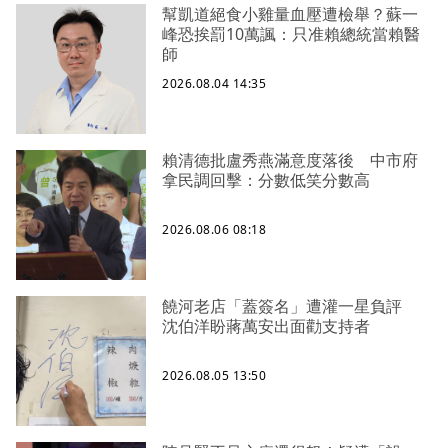
幫凱道絕食小雞量血壓遭檢舉？蘇一
峰恐挨罰10萬諷：只准賴總統當賴醫
師
2026.08.04 14:35
賴清德批盧秀燕滿意度落後 中市府
拿民調回擊：分數低笑分數高
2026.08.06 08:18
饒河老店「蓋簽名」遭灌一星負評
沈伯洋盼蔣萬安出面勸支持者
2026.08.05 13:50