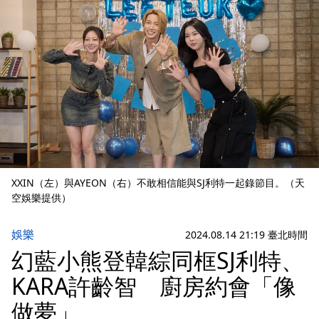
XXIN（左）與AYEON（右）不敢相信能與SJ利特一起錄節目。（天
空娛樂提供）
娛樂
2024.08.14 21:19 臺北時間
幻藍小熊登韓綜同框SJ利特、
KARA許齡智 廚房約會「像
做夢」