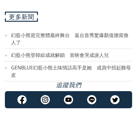
更多新聞
幻藍小熊迎完整體最終舞台 返台首秀驚爆顏值擔當換
人了
幻藍小熊登韓綜成就解鎖 首映會哭成淚人兒
GENBLUE幻藍小熊土味情話高手是她 成員中招起雞母
皮
追蹤我們