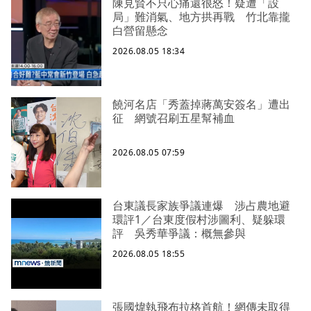
陳見賢不只心痛還很怒！疑遭「設
局」難消氣、地方拱再戰 竹北靠攏
白營留懸念
2026.08.05 18:34
饒河名店「秀蓋掉蔣萬安簽名」遭出
征 網號召刷五星幫補血
2026.08.05 07:59
台東議長家族爭議連爆 涉占農地避
環評1／台東度假村涉圖利、疑躲環
評 吳秀華爭議：概無參與
2026.08.05 18:55
張國煒執飛布拉格首航！網傳未取得