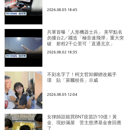
2026.08.05 18:45
共軍首曝「人形機器士兵」 美罕點名
勿擾台2／國造「極音速飛彈」重大突
破 射程2千公里可「直通北京」
2026.08.02 18:35
不刻名字了！柯文哲卸腳鐐改戴手
環 貼「萊爾校長」示威
2026.08.05 12:04
女律師誆能買BNT疫苗詐10億！黃
金、現鈔滿屋 苦主慈濟基金會回應
了