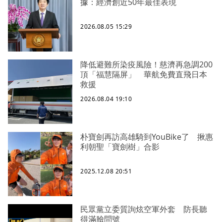
據：經濟創近50年最佳表現
2026.08.05 15:29
降低避難所染疫風險！慈濟再急調200
頂「福慧隔屏」 華航免費直飛日本
救援
2026.08.04 19:10
朴寶劍再訪高雄騎到YouBike了 揪惠
利朝聖「寶劍樹」合影
2025.12.08 20:51
民眾黨立委質詢炫空軍外套 防長聽
得滿臉問號