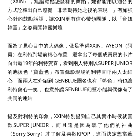
（XXIN），無論給她怎麼樣的舞蹈，她都能用以適合的
方式詮釋出自己感覺，非常期待她之後的表現！」有如強
心針的鼓勵話語，讓XXIN更有信心帶領團隊，以「台妞
韓團」之姿勇闖韓國樂壇！
而為了見心目中的大偶像，做足準備XXIN、AYEON（阿
勇）在利特到場前精心布置，還拿出了每個成員寫的卡片
向出道19年的利特賀喜，看到兩人特別以SUPER JUNIOR
的應援色「寶藍色」布置錄影現場的利特直呼兩人太細
心，而兩人在介紹到 GENBLUE團名也有「藍色」時也讓
利特會心一笑， 也意外讓GENBLUE幻藍小熊與偶像有了
共同的連結！
提及對利特的印象，XXIN特別提到自己其實小時候就喜
歡SUPER JUNIOR，而且還是因為聽了他們的神曲
〈Sorry Sorry〉才了解及喜歡KPOP，進而決定想當藝