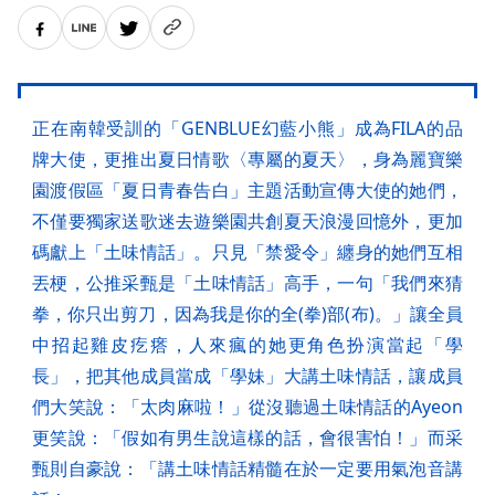
正在南韓受訓的「GENBLUE幻藍小熊」成為FILA的品
牌大使，更推出夏日情歌〈專屬的夏天〉，身為麗寶樂
園渡假區「夏日青春告白」主題活動宣傳大使的她們，
不僅要獨家送歌迷去遊樂園共創夏天浪漫回憶外，更加
碼獻上「土味情話」。只見「禁愛令」纏身的她們互相
丟梗，公推采甄是「土味情話」高手，一句「我們來猜
拳，你只出剪刀，因為我是你的全(拳)部(布)。」讓全員
中招起雞皮疙瘩，人來瘋的她更角色扮演當起「學
長」，把其他成員當成「學妹」大講土味情話，讓成員
們大笑說：「太肉麻啦！」從沒聽過土味情話的Ayeon
更笑說：「假如有男生說這樣的話，會很害怕！」而采
甄則自豪說：「講土味情話精髓在於一定要用氣泡音講