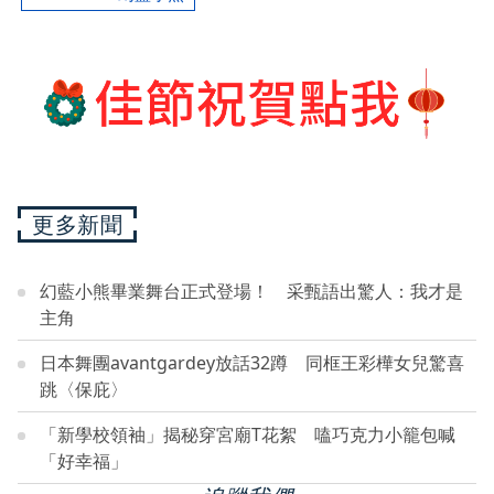
更多新聞
幻藍小熊畢業舞台正式登場！ 采甄語出驚人：我才是
主角
日本舞團avantgardey放話32蹲 同框王彩樺女兒驚喜
跳〈保庇〉
「新學校領袖」揭秘穿宮廟T花絮 嗑巧克力小籠包喊
「好幸福」