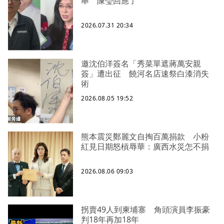
舉 陳瑩回應了
2026.07.31 20:34
邀沈伯洋簽名「秀菜單遮蔣萬安親
簽」遭出征 饒河名店速祭白漆消失
術
2026.08.05 19:52
熊本震災鄭麗文自掏百萬捐款 小粉
紅見日期怒槓辱華：廣西水災怎不捐
2026.08.06 09:03
拐賣49人到柬埔寨 角頭演員李振豪
判18年再加18年