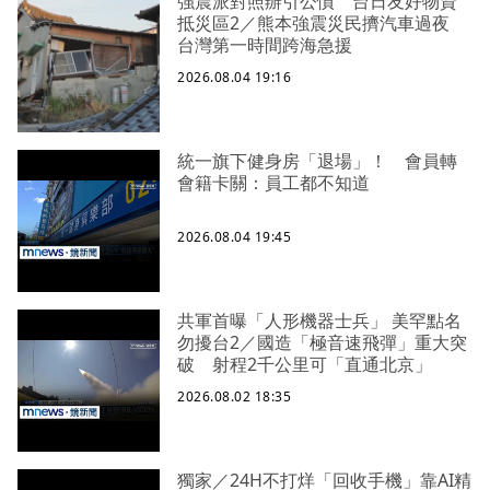
強震派對照辦引公憤 台日友好物資
抵災區2／熊本強震災民擠汽車過夜
台灣第一時間跨海急援
2026.08.04 19:16
統一旗下健身房「退場」！ 會員轉
會籍卡關：員工都不知道
2026.08.04 19:45
共軍首曝「人形機器士兵」 美罕點名
勿擾台2／國造「極音速飛彈」重大突
破 射程2千公里可「直通北京」
2026.08.02 18:35
獨家／24H不打烊「回收手機」靠AI精