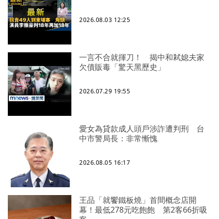
2026.08.03 12:25
一言不合就揮刀！ 揭中和弒媳夫家
欠債販毒「驚天黑歷史」
2026.07.29 19:55
愛女為貸款成人頭戶涉詐遭判刑 台
中市警局長：非常慚愧
2026.08.05 16:17
王品「就饗鐵板燒」首間概念店開
幕！最低278元吃飽飽 第2客66折吸