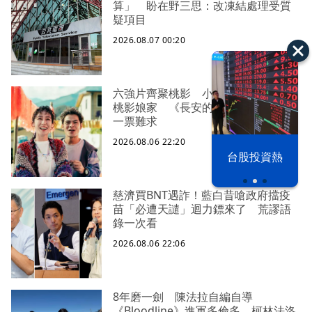
算」 盼在野三思：改凍結處理受質
疑項目
2026.08.07 00:20
六強片齊聚桃影 小薰《祖先鬼》回
桃影娘家 《長安的荔枝》桃影加映
一票難求
2026.08.06 22:20
以色列 穹頂
台股投資熱
之下
慈濟買BNT遇詐！藍白昔嗆政府擋疫
苗「必遭天譴」迴力鏢來了 荒謬語
錄一次看
2026.08.06 22:06
8年磨一劍 陳法拉自編自導
《Bloodline》進軍多倫多 柯林法洛