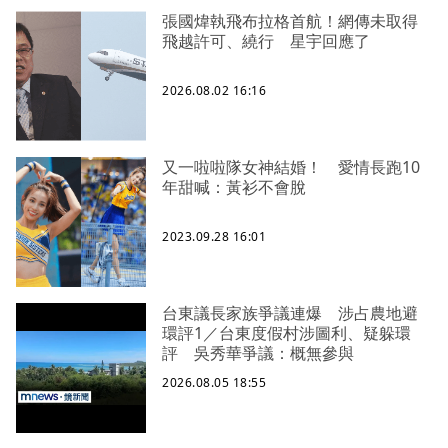
張國煒執飛布拉格首航！網傳未取得
飛越許可、繞行 星宇回應了
2026.08.02 16:16
又一啦啦隊女神結婚！ 愛情長跑10
年甜喊：黃衫不會脫
2023.09.28 16:01
台東議長家族爭議連爆 涉占農地避
環評1／台東度假村涉圖利、疑躲環
評 吳秀華爭議：概無參與
2026.08.05 18:55