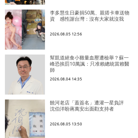
李多慧生日豪捐50萬、親搭卡車送物
資 感性謝台灣：沒有大家就沒我
2026.08.05 12:56
幫凱道絕食小雞量血壓遭檢舉？蘇一
峰恐挨罰10萬諷：只准賴總統當賴醫
師
2026.08.04 14:35
饒河老店「蓋簽名」遭灌一星負評
沈伯洋盼蔣萬安出面勸支持者
2026.08.05 13:50