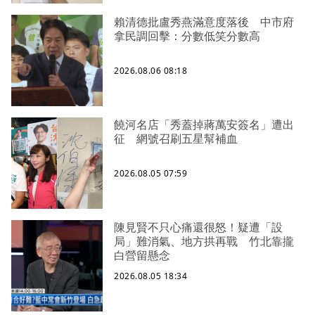
賴清德批盧秀燕滿意度落後 中市府
拿民調回擊：分數低笑分數高
2026.08.06 08:18
饒河名店「秀蓋掉蔣萬安簽名」遭出
征 網號召刷五星幫補血
2026.08.05 07:59
陳見賢不只心痛還很怒！疑遭「設
局」難消氣、地方拱再戰 竹北靠攏
白營留懸念
2026.08.05 18:34