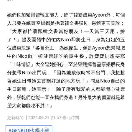
她們也加緊補習韓文能力，除了韓籍成員Ayeon外，每個
人只要在練舞空檔都是抱著韓文書猛K，采甄更苦笑說：
「大家都忙著跟韓文書當好朋友！一天當三天用，拚
了！」提及團體中的忙內Nico即將生日，身為姐姐的五
位成員決定「各自分工」為她慶生，像是Ayeon想幫減肥
中的Nico做一頓健康好吃的慶生餐，許媛媛則想要寫
「土味情話」大全逗她開心，至於采甄擇善盡康樂股長身
分想帶Nico出門玩，「因為她放假時常不出門，我想趁
著她生日帶她去首爾好逛的地方玩！」問及Nico自己的
生日願望，她表示：「除了所有我愛的人都能開心健康
外，餅乾們也能一直在我們身邊！另外最大的願望就是希
望大家都能吃不胖！」
更新時間
2024.06.27 21:57 臺北時間
GENBLUE幻藍小熊