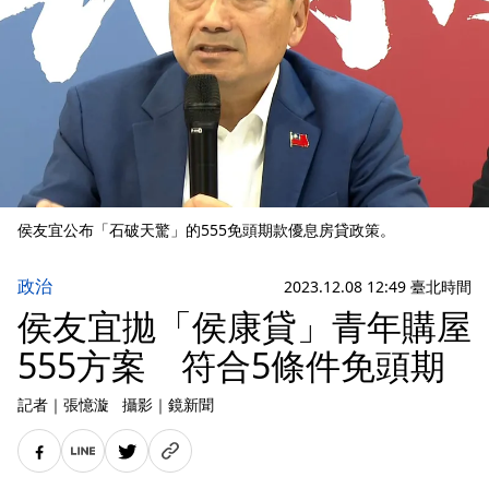
侯友宜公布「石破天驚」的555免頭期款優息房貸政策。
政治
2023.12.08 12:49 臺北時間
侯友宜拋「侯康貸」青年購屋
555方案 符合5條件免頭期
記者
｜
張憶漩
攝影
｜
鏡新聞