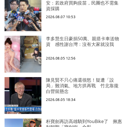
安：若政府買夠疫苗，民團也不需集
資採購
2026.08.07 10:53
李多慧生日豪捐50萬、親搭卡車送物
資 感性謝台灣：沒有大家就沒我
2026.08.05 12:56
陳見賢不只心痛還很怒！疑遭「設
局」難消氣、地方拱再戰 竹北靠攏
白營留懸念
2026.08.05 18:34
朴寶劍再訪高雄騎到YouBike了 揪惠