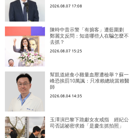
2026.08.07 17:08
陳時中昔示警「有掮客」遭藍圍剿
鄭麗文反問：知道哪些人在騙怎麼不
去抓？
2026.08.07 15:25
幫凱道絕食小雞量血壓遭檢舉？蘇一
峰恐挨罰10萬諷：只准賴總統當賴醫
師
2026.08.04 14:35
玉澤演巴黎下跪獻女友戒指 經紀公
司否認祕密求婚「是慶生抓拍照」