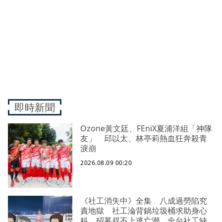
即時新聞
Ozone黃文廷、FEniX夏浦洋組「神隊
友」 邱以太、林亭莉熱血狂奔殺青
淚崩
2026.08.09 00:20
《社工消失中》全集 八成過勞陷究
責地獄 社工淪背鍋垃圾桶求助身心
科 招募趕不上逃亡潮 全台社工缺