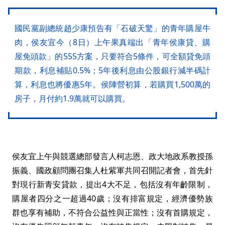
國民黨副總統趙少康預告有「石破天驚」的青年購屋牛
肉，侯友宜今（8日）上午果真端出「青年侯康貸、購
屋免頭款」的555方案，只要符合5條件，可全額貸免頭
期款，利息補貼0.5%；5年後利息由公股銀行減半碼計
算，利息也將優惠5年。侯陣營初算，若購買1,500萬的
房子，月付約1.9萬就可以購買。
侯友宜上午與競選總部發言人柯志恩、政大地政系教授孫
振義、國政顧問團召集人杜紫軍共同召開記者會，首先針
對現行新青安貸款，提出4大不足，包括沒有年齡限制，
購屋者四分之一超過40歲；沒有排富規定，經濟優勢族
群也享有補助，不符合公益性與正當性；沒有首購規定，