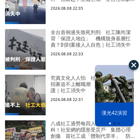
口警報 揭薪資回捐黑幕 血汗錢遭
2026.08.08 22:35
剝削
全台首例過失致死判刑 社工陳尚潔
背「保證人地位」 機構脫身基層扛
責？剴剴案後人人自危｜社工消失中
2026.08.08 22:33
究責文化人人怕 社福缺口拉警報
招募追不上離職潮 低薪過勞誰來守
護｜社工消失中
2026.08.08 22:31
漢光42演習
八成社工過勞每四人有一人求助身心
科！社安網的隱形受災戶 集體心理
創傷 當社工成「體制代罪羊」 防