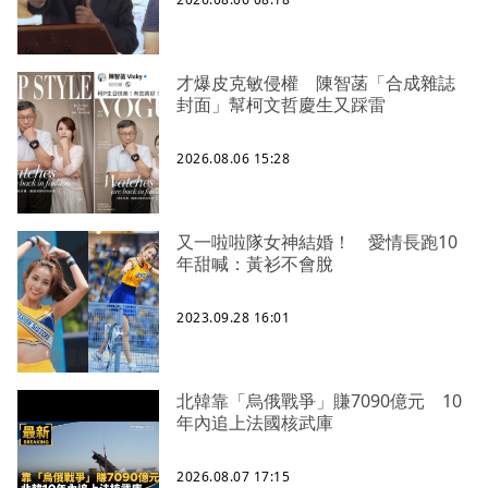
才爆皮克敏侵權 陳智菡「合成雜誌
封面」幫柯文哲慶生又踩雷
2026.08.06 15:28
又一啦啦隊女神結婚！ 愛情長跑10
年甜喊：黃衫不會脫
2023.09.28 16:01
北韓靠「烏俄戰爭」賺7090億元 10
年內追上法國核武庫
2026.08.07 17:15