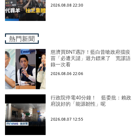
禦性社工不敢多做無奈趨勢？耗竭殆
2026.08.08 22:30
盡下的社安網危機｜社工消失中
熱門新聞
慈濟買BNT遇詐！藍白昔嗆政府擋疫
苗「必遭天譴」迴力鏢來了 荒謬語
錄一次看
2026.08.06 22:06
行政院停電40分鐘！ 藍委批：賴政
府說好的「能源韌性」呢
2026.08.07 12:55