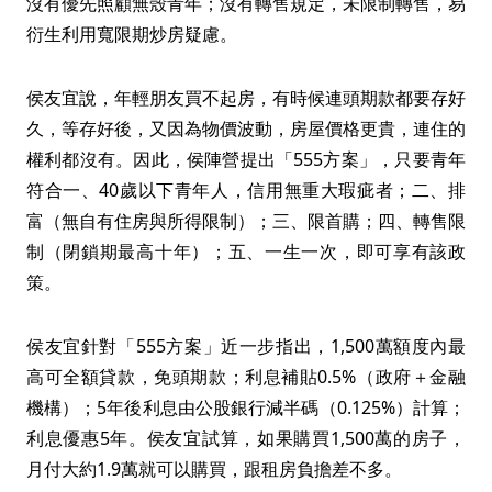
沒有優先照顧無殼青年；沒有轉售規定，未限制轉售，易
衍生利用寬限期炒房疑慮。
侯友宜說，年輕朋友買不起房，有時候連頭期款都要存好
久，等存好後，又因為物價波動，房屋價格更貴，連住的
權利都沒有。因此，侯陣營提出「555方案」，只要青年
符合一、40歲以下青年人，信用無重大瑕疵者；二、排
富（無自有住房與所得限制）；三、限首購；四、轉售限
制（閉鎖期最高十年）；五、一生一次，即可享有該政
策。
侯友宜針對「555方案」近一步指出，1,500萬額度內最
高可全額貸款，免頭期款；利息補貼0.5%（政府＋金融
機構）；5年後利息由公股銀行減半碼（0.125%）計算；
利息優惠5年。侯友宜試算，如果購買1,500萬的房子，
月付大約1.9萬就可以購買，跟租房負擔差不多。