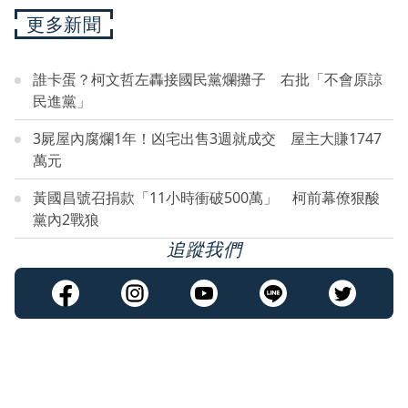
更多新聞
誰卡蛋？柯文哲左轟接國民黨爛攤子 右批「不會原諒
民進黨」
3屍屋內腐爛1年！凶宅出售3週就成交 屋主大賺1747
萬元
黃國昌號召捐款「11小時衝破500萬」 柯前幕僚狠酸
黨內2戰狼
追蹤我們