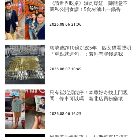
《請世界吃桌》滷肉爆紅 陳隨意不
藏私公開食譜！5食材滷出一鍋香
2026.08.06 21:06
慈濟遭詐10億沉默5年 四叉貓看聲明
「重點就這句」：若判有罪錢還我
2026.08.07 10:49
只有崔始源能停！本尊好奇找上門親
問：停車可以嗎 新北店員粉樂壞
2026.08.06 16:25