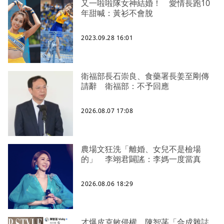
又一啦啦隊女神結婚！ 愛情長跑10
年甜喊：黃衫不會脫
2023.09.28 16:01
衛福部長石崇良、食藥署長姜至剛傳
請辭 衛福部：不予回應
2026.08.07 17:08
農場文狂洗「離婚、女兒不是檢場
的」 李翊君闢謠：李媽一度當真
2026.08.06 18:29
才爆皮克敏侵權 陳智菡「合成雜誌