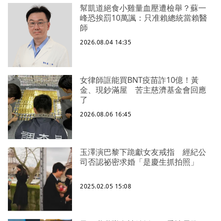
幫凱道絕食小雞量血壓遭檢舉？蘇一
峰恐挨罰10萬諷：只准賴總統當賴醫
師
2026.08.04 14:35
女律師誆能買BNT疫苗詐10億！黃
金、現鈔滿屋 苦主慈濟基金會回應
了
2026.08.06 16:45
玉澤演巴黎下跪獻女友戒指 經紀公
司否認祕密求婚「是慶生抓拍照」
2025.02.05 15:08