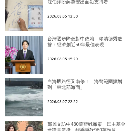
沈伯洋盼蔣萬安出面勸支持者
2026.08.05 13:50
台灣逐步降低對中依賴 賴清德秀數
據：經濟創近50年最佳表現
2026.08.05 15:29
白海豚路徑又南修！ 海警範圍擴增
到「東北部海面」
2026.08.07 22:22
鄭麗文訪中480萬藍喊撤案 民主基金
會證實沒撤、綠委重砍960萬預算