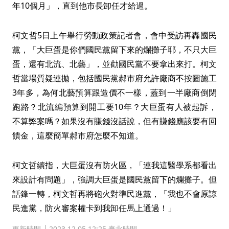
年10個月」，直到他市長卸任才給過。
柯文哲5日上午舉行勞動政策記者會，會中受訪再轟國民
黨，「大巨蛋是你們國民黨留下來的爛攤子耶，不只大巨
蛋，還有北流、北藝」，並勸國民黨不要拿出來打。柯文
哲當場質疑連拋，包括國民黨郝市府允許廠商不按圖施工
3年多，為何北藝預算跟造價不一樣，蓋到一半廠商倒閉
跑路？北流編預算到開工要10年？大巨蛋有人被起訴，
不算弊案嗎？如果沒有賺錢沒話說，但有賺錢應該要有回
饋金，這麼簡單郝市府怎麼不知道。
柯文哲續指，大巨蛋沒有防火區，「連我這醫學系都看出
來設計有問題」，強調大巨蛋是國民黨留下的爛攤子。但
話鋒一轉，柯文哲再將砲火對準民進黨，「我也不會原諒
民進黨，防火審案權卡到我卸任馬上通過！」
更新時間
2023.12.05 12:25 臺北時間