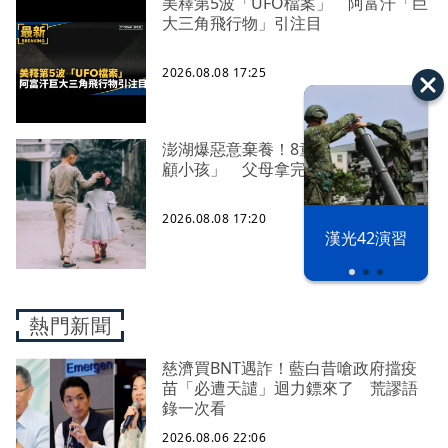
美釋第5波「UFO檔案」 阿富汗「巨
大三角飛行物」引注目
2026.08.08 17:25
澎湖爆惡意棄養！8童擠4坪房「小孩
顧小孩」 父母拿完補助落跑
2026.08.08 17:20
漢光42演習
熱門新聞
慈濟買BNT遇詐！藍白昔嗆政府擋疫
苗「必遭天譴」迴力鏢來了 荒謬語
錄一次看
2026.08.06 22:06