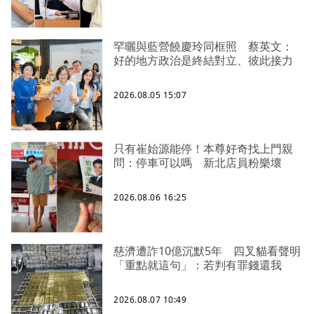
罕曬與藍營饒慶玲同框照 蔡英文：
好的地方政治是終結對立、彼此接力
2026.08.05 15:07
只有崔始源能停！本尊好奇找上門親
問：停車可以嗎 新北店員粉樂壞
2026.08.06 16:25
慈濟遭詐10億沉默5年 四叉貓看聲明
「重點就這句」：若判有罪錢還我
2026.08.07 10:49