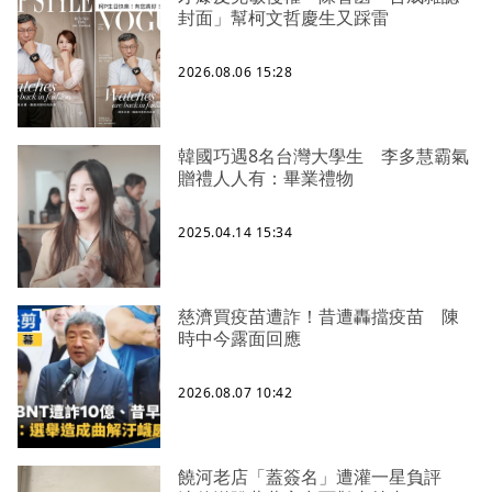
封面」幫柯文哲慶生又踩雷
2026.08.06 15:28
韓國巧遇8名台灣大學生 李多慧霸氣
贈禮人人有：畢業禮物
2025.04.14 15:34
慈濟買疫苗遭詐！昔遭轟擋疫苗 陳
時中今露面回應
2026.08.07 10:42
饒河老店「蓋簽名」遭灌一星負評