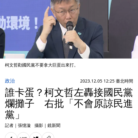
柯文哲勸國民黨不要拿大巨蛋出來打。
政治
2023.12.05 12:25 臺北時間
誰卡蛋？柯文哲左轟接國民黨
爛攤子 右批「不會原諒民進
黨」
記者
｜
張憶漩
攝影
｜
鏡新聞