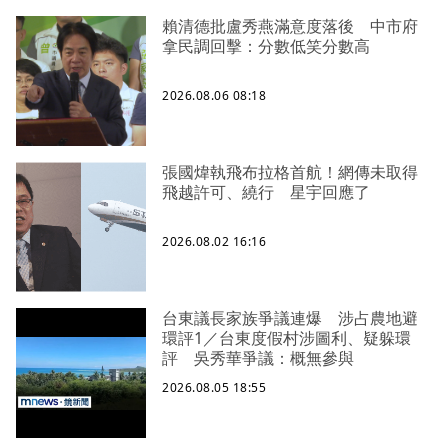
賴清德批盧秀燕滿意度落後 中市府
拿民調回擊：分數低笑分數高
2026.08.06 08:18
張國煒執飛布拉格首航！網傳未取得
飛越許可、繞行 星宇回應了
2026.08.02 16:16
台東議長家族爭議連爆 涉占農地避
環評1／台東度假村涉圖利、疑躲環
評 吳秀華爭議：概無參與
2026.08.05 18:55