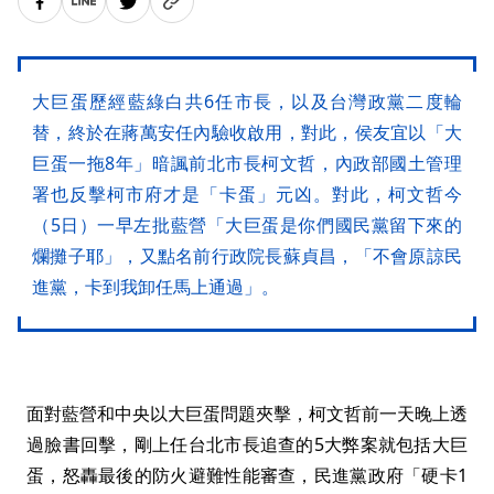
大巨蛋歷經藍綠白共6任市長，以及台灣政黨二度輪
替，終於在蔣萬安任內驗收啟用，對此，侯友宜以「大
巨蛋一拖8年」暗諷前北市長柯文哲，內政部國土管理
署也反擊柯市府才是「卡蛋」元凶。對此，柯文哲今
（5日）一早左批藍營「大巨蛋是你們國民黨留下來的
爛攤子耶」，又點名前行政院長蘇貞昌，「不會原諒民
進黨，卡到我卸任馬上通過」。
面對藍營和中央以大巨蛋問題夾擊，柯文哲前一天晚上透
過臉書回擊，剛上任台北市長追查的5大弊案就包括大巨
蛋，怒轟最後的防火避難性能審查，民進黨政府「硬卡1