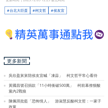
台北大巨蛋
柯文哲
侯友宜
更多新聞
吳欣盈舅舅陪侯友宜喊「凍蒜」 柯文哲平常心看待
黃國昌號召捐款「11小時衝破500萬」 柯前幕僚狠酸
黨內2戰狼
陳佩琪批藍「恐怖情人」 游淑慧反酸柯文哲：一家子
政黨