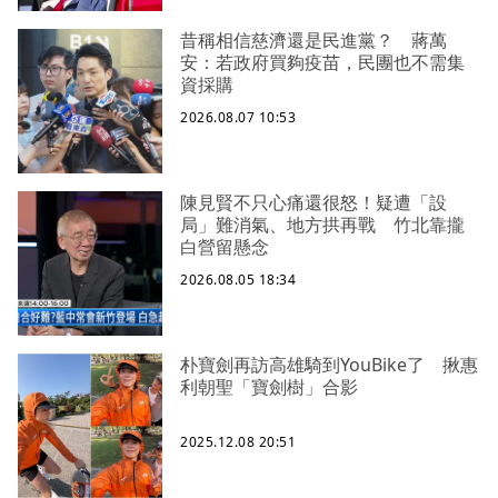
昔稱相信慈濟還是民進黨？ 蔣萬
安：若政府買夠疫苗，民團也不需集
資採購
2026.08.07 10:53
陳見賢不只心痛還很怒！疑遭「設
局」難消氣、地方拱再戰 竹北靠攏
白營留懸念
2026.08.05 18:34
朴寶劍再訪高雄騎到YouBike了 揪惠
利朝聖「寶劍樹」合影
2025.12.08 20:51