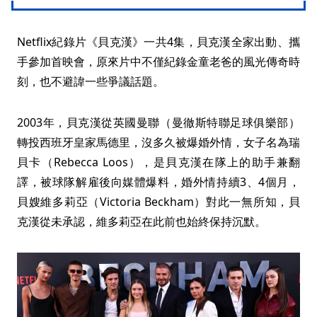
Netflix紀錄片《貝克漢》一共4集，貝克漢全家出動、攜
手參加首映會，原來片中不僅紀錄金童老爸的風光傳奇時
刻，也不避諱一些爭議話題。
2003年，貝克漢從英國曼聯（曼徹斯特聯足球俱樂部）
轉投西班牙皇家馬德里，沒多久被爆婚外情，女子名為瑞
貝卡（Rebecca Loos），是貝克漢在隊上的助手兼翻
譯，被球隊解雇後向媒體爆料，婚外情持續3、4個月，
貝嫂維多莉亞（Victoria Beckham）對此一無所知，貝
克漢從未承認，維多莉亞在此前也始終保持沉默。