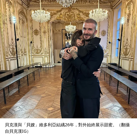
貝克漢與「貝嫂」維多利亞結縭26年，對外始終展示甜蜜。（翻攝
自貝克漢IG）