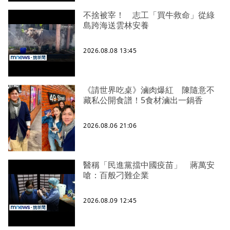
不捨被宰！ 志工「買牛救命」從綠
島跨海送雲林安養
2026.08.08 13:45
《請世界吃桌》滷肉爆紅 陳隨意不
藏私公開食譜！5食材滷出一鍋香
2026.08.06 21:06
醫稱「民進黨擋中國疫苗」 蔣萬安
嗆：百般刁難企業
2026.08.09 12:45