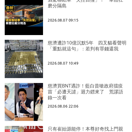
磨分隔島
2026.08.07 09:15
慈濟遭詐10億沉默5年 四叉貓看聲明
「重點就這句」：若判有罪錢還我
2026.08.07 10:49
慈濟買BNT遇詐！藍白昔嗆政府擋疫
苗「必遭天譴」迴力鏢來了 荒謬語
錄一次看
2026.08.06 22:06
只有崔始源能停！本尊好奇找上門親