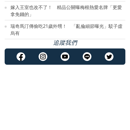
嫁入王室也改不了！ 精品公關曝梅根熱愛名牌「更愛
拿免錢的」
瑞奇馬汀傳偷吃21歲外甥！ 「亂倫細節曝光」駁子虛
烏有
追蹤我們