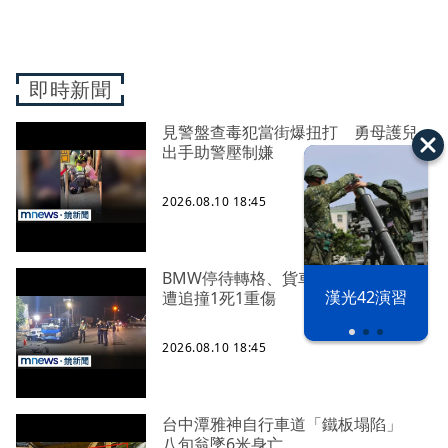
即時新聞
見警盤查毒犯當街爆扭打 勇母護兒
出手助警壓制嫌
2026.08.10 18:45
BMW停待轉格、貨車並排 姑姪繞道
漢光42演習
遭追撞1死1重傷
2026.08.10 18:45
台中潭雅神自行車道「鐵板塌陷」
八旬翁墜6米身亡