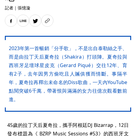
記者
｜
張憶漩
2023年第一首暢銷「分手歌」，不是出自泰勒絲之手、
而是由拉丁天后夏奇拉（Shakira）打頭陣。夏奇拉與
西班牙足壇球星皮克（Gerard Piqué）交往12年、育
有2子，去年因男方偷吃且人贓俱獲而情斷。事隔半
年，夏奇拉再釋出未命名的Diss歌曲，一天內YouTube
點閱突破6千萬，帶著恨與滿滿的女力往億次觀看數前
進。
45歲的拉丁天后夏奇拉，攜手阿根廷DJ Bizarrap，12日
發布標題為《 BZRP Music Sessions #53》的西班牙文