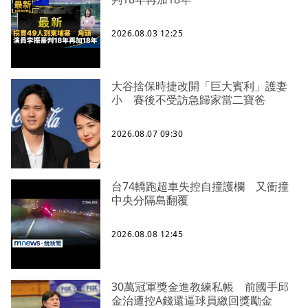
2026.08.03 12:25
大谷捨保時捷改開「巨大賓利」護妻
小 賽後不受訪急歸家當二寶爸
2026.08.07 09:30
台74轎跑超車失控自撞護欄 又衝撞
中央分隔島翻覆
2026.08.08 12:45
30萬冠軍獎金進教練私帳 前國手邱
金治遭控A錢還逼球員繳回獎勵金