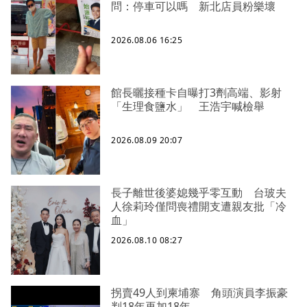
問：停車可以嗎 新北店員粉樂壞
2026.08.06 16:25
館長曬接種卡自曝打3劑高端、影射
「生理食鹽水」 王浩宇喊檢舉
2026.08.09 20:07
長子離世後婆媳幾乎零互動 台玻夫
人徐莉玲僅問喪禮開支遭親友批「冷
血」
2026.08.10 08:27
拐賣49人到柬埔寨 角頭演員李振豪
判18年再加18年