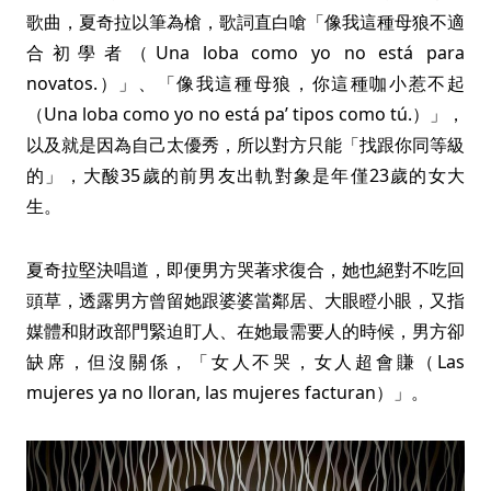
歌曲，夏奇拉以筆為槍，歌詞直白嗆「像我這種母狼不適
合初學者（Una loba como yo no está para
novatos.）」、「像我這種母狼，你這種咖小惹不起
（Una loba como yo no está pa’ tipos como tú.）」，
以及就是因為自己太優秀，所以對方只能「找跟你同等級
的」，大酸35歲的前男友出軌對象是年僅23歲的女大
生。
夏奇拉堅決唱道，即便男方哭著求復合，她也絕對不吃回
頭草，透露男方曾留她跟婆婆當鄰居、大眼瞪小眼，又指
媒體和財政部門緊迫盯人、在她最需要人的時候，男方卻
缺席，但沒關係，「女人不哭，女人超會賺（Las
mujeres ya no lloran, las mujeres facturan）」。