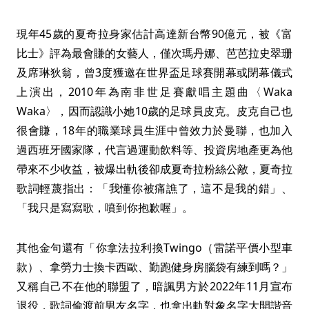
現年45歲的夏奇拉身家估計高達新台幣90億元，被《富
比士》評為最會賺的女藝人，僅次瑪丹娜、芭芭拉史翠珊
及席琳狄翁，曾3度獲邀在世界盃足球賽開幕或閉幕儀式
上演出，2010年為南非世足賽獻唱主題曲〈Waka
Waka〉，因而認識小她10歲的足球員皮克。皮克自己也
很會賺，18年的職業球員生涯中曾效力於曼聯，也加入
過西班牙國家隊，代言過運動飲料等、投資房地產更為他
帶來不少收益，被爆出軌後卻成夏奇拉粉絲公敵，夏奇拉
歌詞輕蔑指出：「我懂你被痛譙了，這不是我的錯」、
「我只是寫寫歌，噴到你抱歉喔」。
其他金句還有「你拿法拉利換Twingo（雷諾平價小型車
款）、拿勞力士換卡西歐、勤跑健身房腦袋有練到嗎？」
又稱自己不在他的聯盟了，暗諷男方於2022年11月宣布
退役，歌詞偷渡前男友名字，也拿出軌對象名字大開諧音