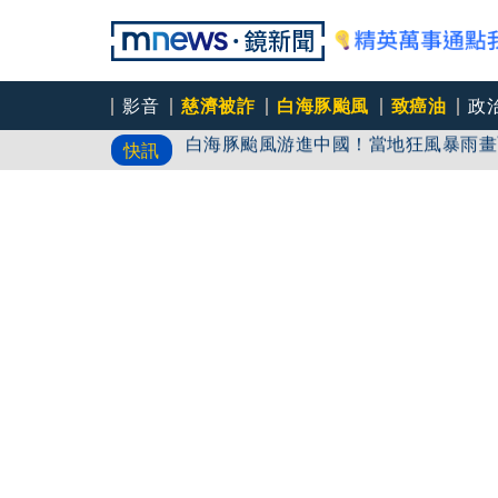
影音
慈濟被詐
白海豚颱風
致癌油
政
白海豚颱風游進中國！當地狂風暴雨畫
快訊
蔣、柯轟綠擋疫苗！ 醫師酸：嘴喊要
伊朗最高領袖傳病危「恐隨時過世」 