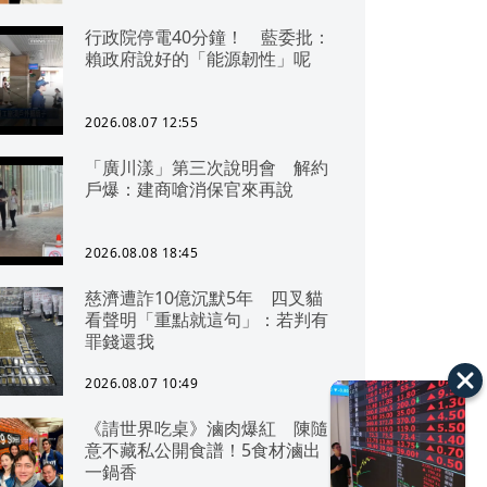
行政院停電40分鐘！ 藍委批：
賴政府說好的「能源韌性」呢
2026.08.07 12:55
「廣川漾」第三次說明會 解約
戶爆：建商嗆消保官來再說
2026.08.08 18:45
慈濟遭詐10億沉默5年 四叉貓
看聲明「重點就這句」：若判有
罪錢還我
2026.08.07 10:49
《請世界吃桌》滷肉爆紅 陳隨
意不藏私公開食譜！5食材滷出
一鍋香