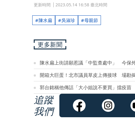
更新時間
2023.05.14 16:58 臺北時間
陳水扁
吳淑珍
母親節
更多新聞
陳水扁上街請願惹議「中監查處中」 今保外
開箱大巨蛋！北市議員草皮上傳接球 場勘揭
郭台銘稱他傳話「大小姐說不要買」擋疫苗
追蹤
我們