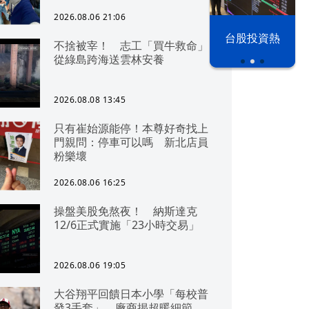
2026.08.06 21:06
漢光42演習
台股投資熱
不捨被宰！ 志工「買牛救命」
從綠島跨海送雲林安養
2026.08.08 13:45
只有崔始源能停！本尊好奇找上
門親問：停車可以嗎 新北店員
粉樂壞
2026.08.06 16:25
操盤美股免熬夜！ 納斯達克
12/6正式實施「23小時交易」
2026.08.06 19:05
大谷翔平回饋日本小學「每校普
發3手套」 廠商揭超暖細節