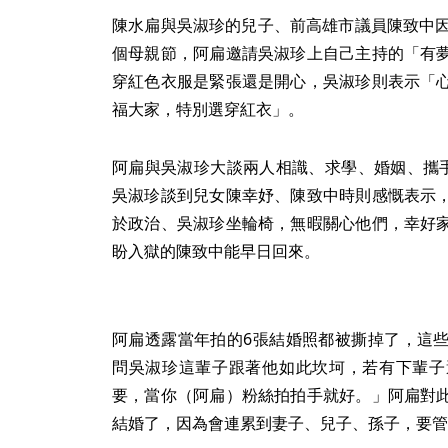
陳水扁與吳淑珍的兒子、前高雄市議員陳致中因
個母親節，阿扁邀請吳淑珍上自己主持的「有
穿紅色衣服是緊張還是開心，吳淑珍則表示「
福大家，特別選穿紅衣」。
阿扁與吳淑珍大談兩人相識、求學、婚姻、攜手
吳淑珍談到兒女陳幸妤、陳致中時則感慨表示
於政治、吳淑珍坐輪椅，無暇關心他們，幸好
盼入獄的陳致中能早日回來。
阿扁透露當年拍的6張結婚照都被撕掉了，這
問吳淑珍這輩子跟著他如此坎坷，若有下輩子
要，當你（阿扁）粉絲拍拍手就好。」阿扁對
結婚了，因為會連累到妻子、兒子、孫子，要管