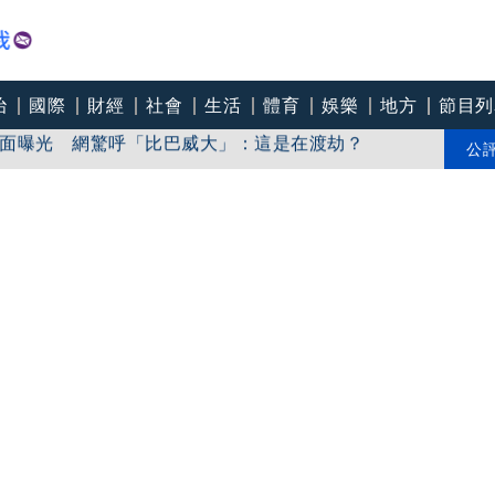
治
國際
財經
社會
生活
體育
娛樂
地方
節目列
面曝光 網驚呼「比巴威大」：這是在渡劫？
打中國疫苗、卻搶打AZ
公
官媒舊片闢謠被抓包