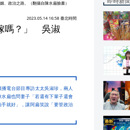
即時新
姻、政治之路。（翻攝自陳水扁臉書）
2023.05.14 16:58 臺北時間
嫁嗎？」 吳淑
廣播電台節目專訪太太吳淑珍，兩人
陳水扁也問妻子「若還有下輩子還會
拍手就好」，讓阿扁笑說「要管政治