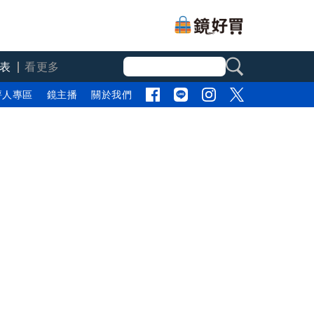
表
看更多
評人專區
鏡主播
關於我們