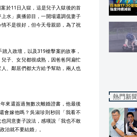
案於11日入獄，這是兒子入獄後的首
夢上水」廣播節目，一開場還調侃妻子
心情不是很好，但今天母親節，為了祝
踏入政壇，以及319槍擊案的故事，
，兒子、女兒都很成熟，因爸爸阿扁忙
家人、鄰居們都大方給予幫助，兩人也
熱門新
些年來還簽過無數次離婚證書，他最後
還會嫁他嗎？吳淑珍則秒回「我看不
此也同意妻子說法，感嘆說「我也不敢
政治就不要結婚」。