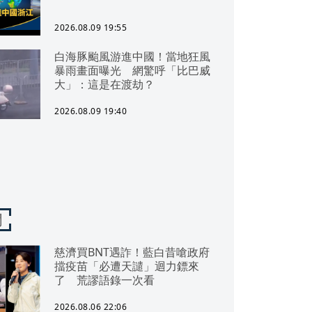
2026.08.09 19:55
白海豚颱風游進中國！當地狂風
暴雨畫面曝光 網驚呼「比巴威
大」：這是在渡劫？
2026.08.09 19:40
聞
慈濟買BNT遇詐！藍白昔嗆政府
擋疫苗「必遭天譴」迴力鏢來
了 荒謬語錄一次看
2026.08.06 22:06