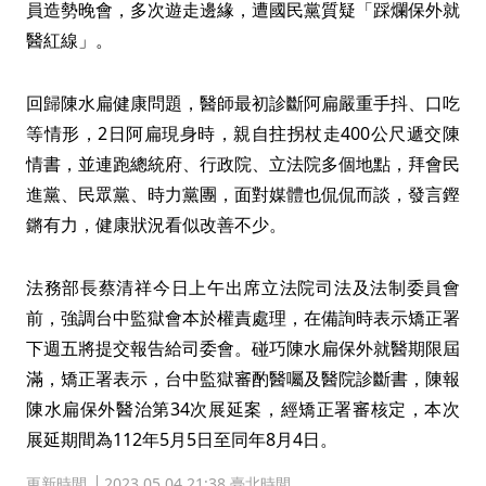
員造勢晚會，多次遊走邊緣，遭國民黨質疑「踩爛保外就
醫紅線」。
回歸陳水扁健康問題，醫師最初診斷阿扁嚴重手抖、口吃
等情形，2日阿扁現身時，親自拄拐杖走400公尺遞交陳
情書，並連跑總統府、行政院、立法院多個地點，拜會民
進黨、民眾黨、時力黨團，面對媒體也侃侃而談，發言鏗
鏘有力，健康狀況看似改善不少。
法務部長蔡清祥今日上午出席立法院司法及法制委員會
前，強調台中監獄會本於權責處理，在備詢時表示矯正署
下週五將提交報告給司委會。碰巧陳水扁保外就醫期限屆
滿，矯正署表示，台中監獄審酌醫囑及醫院診斷書，陳報
陳水扁保外醫治第34次展延案，經矯正署審核定，本次
展延期間為112年5月5日至同年8月4日。
更新時間
2023.05.04 21:38 臺北時間