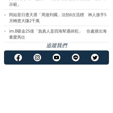
示範」
阿姑昔日透天厝「周遊列國」法拍6次流標 神人接手5
月轉賣大賺2千萬
im.B吸金25億「負責人是四海幫通緝犯」 住處搜出海
量愛馬仕
追蹤我們