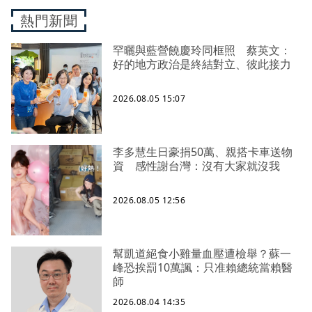
熱門新聞
罕曬與藍營饒慶玲同框照 蔡英文：
好的地方政治是終結對立、彼此接力
2026.08.05 15:07
李多慧生日豪捐50萬、親搭卡車送物
資 感性謝台灣：沒有大家就沒我
2026.08.05 12:56
幫凱道絕食小雞量血壓遭檢舉？蘇一
峰恐挨罰10萬諷：只准賴總統當賴醫
師
2026.08.04 14:35