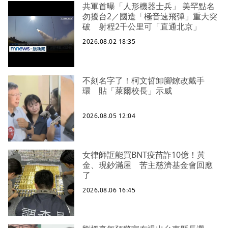
共軍首曝「人形機器士兵」 美罕點名
勿擾台2／國造「極音速飛彈」重大突
破 射程2千公里可「直通北京」
2026.08.02 18:35
不刻名字了！柯文哲卸腳鐐改戴手
環 貼「萊爾校長」示威
2026.08.05 12:04
女律師誆能買BNT疫苗詐10億！黃
金、現鈔滿屋 苦主慈濟基金會回應
了
2026.08.06 16:45