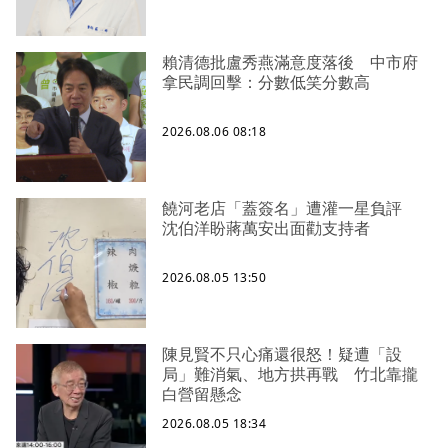
賴清德批盧秀燕滿意度落後 中市府
拿民調回擊：分數低笑分數高
2026.08.06 08:18
饒河老店「蓋簽名」遭灌一星負評
沈伯洋盼蔣萬安出面勸支持者
2026.08.05 13:50
陳見賢不只心痛還很怒！疑遭「設
局」難消氣、地方拱再戰 竹北靠攏
白營留懸念
2026.08.05 18:34