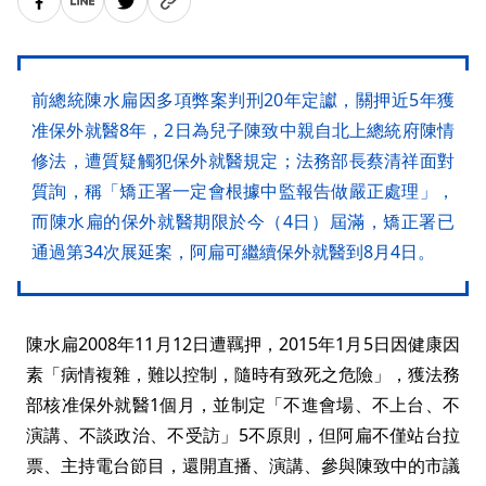
前總統陳水扁因多項弊案判刑20年定讞，關押近5年獲
准保外就醫8年，2日為兒子陳致中親自北上總統府陳情
修法，遭質疑觸犯保外就醫規定；法務部長蔡清祥面對
質詢，稱「矯正署一定會根據中監報告做嚴正處理」，
而陳水扁的保外就醫期限於今（4日）屆滿，矯正署已
通過第34次展延案，阿扁可繼續保外就醫到8月4日。
陳水扁2008年11月12日遭羈押，2015年1月5日因健康因
素「病情複雜，難以控制，隨時有致死之危險」，獲法務
部核准保外就醫1個月，並制定「不進會場、不上台、不
演講、不談政治、不受訪」5不原則，但阿扁不僅站台拉
票、主持電台節目，還開直播、演講、參與陳致中的市議