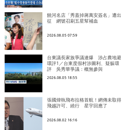
饒河名店「秀蓋掉蔣萬安簽名」遭出
征 網號召刷五星幫補血
2026.08.05 07:59
台東議長家族爭議連爆 涉占農地避
環評1／台東度假村涉圖利、疑躲環
評 吳秀華爭議：概無參與
2026.08.05 18:55
張國煒執飛布拉格首航！網傳未取得
飛越許可、繞行 星宇回應了
2026.08.02 16:16