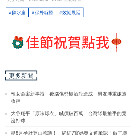
陳水扁
保外就醫
效期展延
更多新聞
韓女命案新事證！後腦傷勢疑酒瓶造成 男友涉重嫌遭
收押
大谷翔平「原味球衣」喊價破百萬 台灣隊最搶手的竟
沒打球
挺8月孕肚登山惹議！ 網紅7寶媽發文道歉認「做了壞