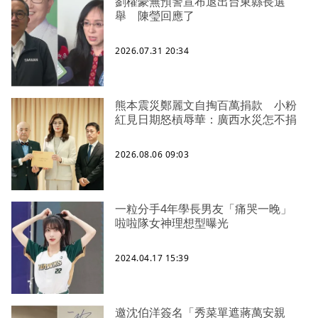
劉櫂豪無預警宣布退出台東縣長選
舉 陳瑩回應了
2026.07.31 20:34
熊本震災鄭麗文自掏百萬捐款 小粉
紅見日期怒槓辱華：廣西水災怎不捐
2026.08.06 09:03
一粒分手4年學長男友「痛哭一晚」
啦啦隊女神理想型曝光
2024.04.17 15:39
邀沈伯洋簽名「秀菜單遮蔣萬安親