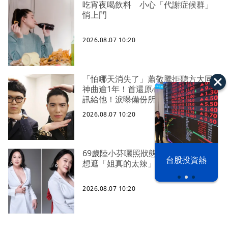
吃宵夜喝飲料 小心「代謝症候群」
悄上門
2026.08.07 10:20
「怕哪天消失了」蕭敬騰拒聽方大同
神曲逾1年！首還原心境 至今仍會傳
訊給他！淚曝備份所有語音
2026.08.07 10:20
69歲陸小芬曬照狀態驚艷四方 性感不
以色列 穹頂
台股投資熱
想遮「姐真的太辣」
之下
2026.08.07 10:20