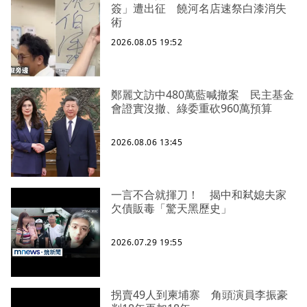
簽」遭出征 饒河名店速祭白漆消失
術
2026.08.05 19:52
鄭麗文訪中480萬藍喊撤案 民主基金
會證實沒撤、綠委重砍960萬預算
2026.08.06 13:45
一言不合就揮刀！ 揭中和弒媳夫家
欠債販毒「驚天黑歷史」
2026.07.29 19:55
拐賣49人到柬埔寨 角頭演員李振豪