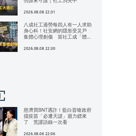
勞誰來守護｜社工消失中
2026.08.08 22:31
八成社工過勞每四人有一人求助
身心科！社安網的隱形受災戶
集體心理創傷 當社工成「體制
代罪羊」 防禦性社工不敢多做
無奈趨勢？耗竭殆盡下的社安網
2026.08.08 22:30
危機｜社工消失中
聞
慈濟買BNT遇詐！藍白昔嗆政府
擋疫苗「必遭天譴」迴力鏢來
了 荒謬語錄一次看
2026.08.06 22:06