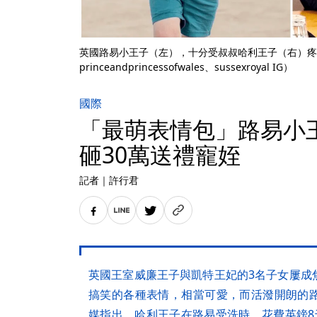
英國路易小王子（左），十分受叔叔哈利王子（右）疼
princeandprincessofwales、sussexroyal IG）
國際
「最萌表情包」路易小
砸30萬送禮寵姪
記者
｜
許行君
英國王室威廉王子與凱特王妃的3名子女屢成
搞笑的各種表情，相當可愛，而活潑開朗的
媒指出，哈利王子在路易受洗時，花費英鎊8千