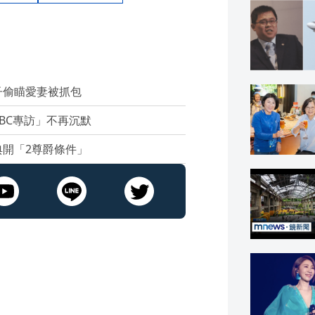
子偷瞄愛妻被抓包
BC專訪」不再沉默
開「2尊爵條件」