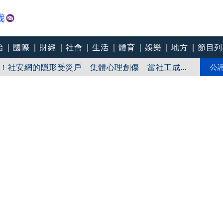
治
國際
財經
社會
生活
體育
娛樂
地方
節目列
！社安網的隱形受災戶 集體心理創傷 當社工成
無奈趨勢？耗竭殆盡下的社安網危機｜社工消失中
爸爸 許富凱哭到眼淚鼻涕直流
公
團悼念：照亮別人的燈塔