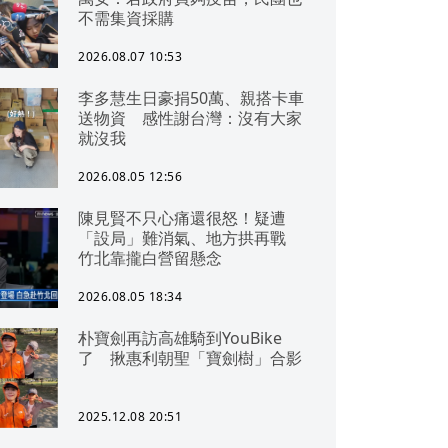
不需集資採購
2026.08.07 10:53
李多慧生日豪捐50萬、親搭卡車
送物資 感性謝台灣：沒有大家
就沒我
2026.08.05 12:56
陳見賢不只心痛還很怒！疑遭
「設局」難消氣、地方拱再戰
竹北靠攏白營留懸念
2026.08.05 18:34
朴寶劍再訪高雄騎到YouBike
了 揪惠利朝聖「寶劍樹」合影
2025.12.08 20:51