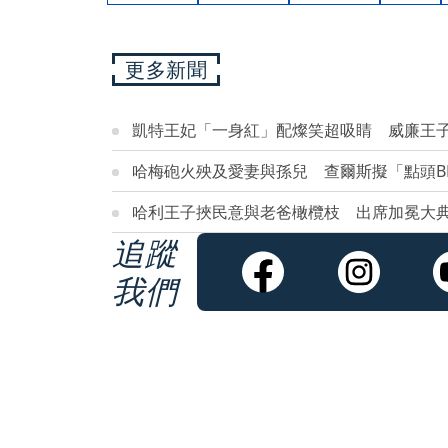
更多新聞
凱特王妃「一身紅」配燦笑超吸睛 威廉王
哈梅砲火殃及愛妻與孫兒 查爾斯擬「點頭B
哈利王子挾民意與老爸橄欖枝 出席加冕大典
追蹤
我們