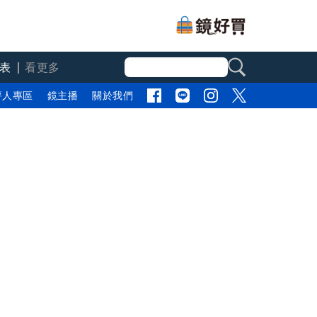
表
看更多
評人專區
鏡主播
關於我們