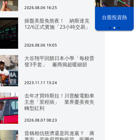
2026.08.06 16:25
漢光42演習
台股投資熱
操盤美股免熬夜！ 納斯達克
12/6正式實施「23小時交易」
2026.08.06 19:05
大谷翔平回饋日本小學「每校普
發3手套」 廠商揭超暖細節
2023.11.11 13:24
去年才買特斯拉！川普酸電動車
主患「里程病」 業界憂美喪失
轉型紅利
2026.08.07 08:23
昔稱相信慈濟還是民進黨？ 蔣
萬安：若政府買夠疫苗，民團也