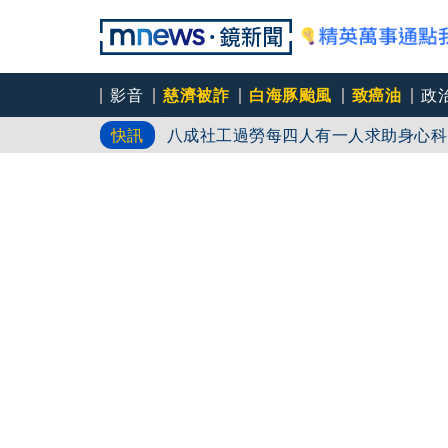
影音
慈濟被詐
白海豚颱風
致癌油
政
八成社工過勞每四人有一人求助身心科
快訊
「體制代罪羊」 防禦性社工不敢多做
父親節登小巨蛋開唱 想到離世三年的
永和豆漿創始人林炳生70歲病逝 集