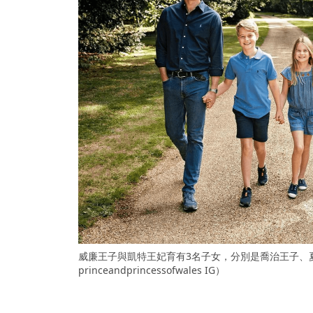
威廉王子與凱特王妃育有3名子女，分別是喬治王子、
princeandprincessofwales IG）