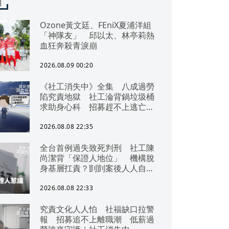
聞
Ozone黃文廷、FEniX夏浦洋組
「神隊友」 邱以太、林亭莉熱
血狂奔殺青淚崩
2026.08.09 00:20
《社工消失中》全集 八成過勞
陷究責地獄 社工淪背鍋垃圾桶
求助身心科 招募趕不上逃亡
潮 全台社工缺口警報 揭薪資
回捐黑幕 血汗錢遭剝削
2026.08.08 22:35
全台首例過失致死判刑 社工陳
尚潔背「保證人地位」 機構脫
身基層扛責？剴剴案後人人自危
｜社工消失中
2026.08.08 22:33
究責文化人人怕 社福缺口拉警
報 招募追不上離職潮 低薪過