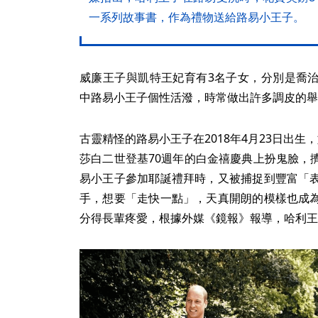
一系列故事書，作為禮物送給路易小王子。
威廉王子與凱特王妃育有3名子女，分別是喬
中路易小王子個性活潑，時常做出許多調皮的舉
古靈精怪的路易小王子在2018年4月23日出
莎白二世登基70週年的白金禧慶典上扮鬼臉，
易小王子參加耶誕禮拜時，又被捕捉到豐富「
手，想要「走快一點」，天真開朗的模樣也成
分得長輩疼愛，根據外媒《鏡報》報導，哈利王