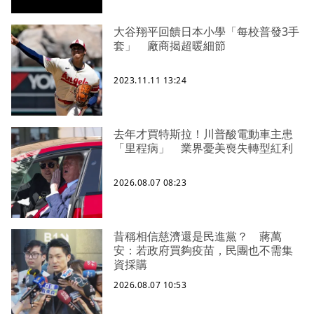
大谷翔平回饋日本小學「每校普發3手
套」 廠商揭超暖細節
2023.11.11 13:24
去年才買特斯拉！川普酸電動車主患
「里程病」 業界憂美喪失轉型紅利
2026.08.07 08:23
昔稱相信慈濟還是民進黨？ 蔣萬
安：若政府買夠疫苗，民團也不需集
資採購
2026.08.07 10:53