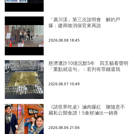
「廣川漾」第三次說明會 解約戶
爆：建商嗆消保官來再說
2026.08.08 18:45
慈濟遭詐10億沉默5年 四叉貓看聲明
「重點就這句」：若判有罪錢還我
2026.08.07 10:49
《請世界吃桌》滷肉爆紅 陳隨意不
藏私公開食譜！5食材滷出一鍋香
2026.08.06 21:06