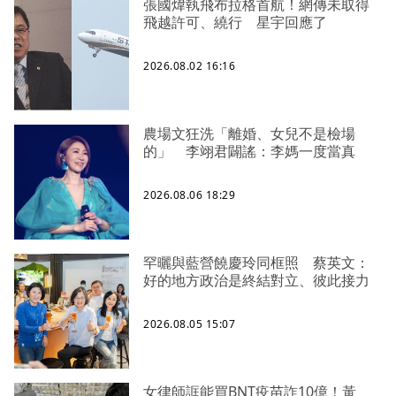
張國煒執飛布拉格首航！網傳未取得
飛越許可、繞行 星宇回應了
2026.08.02 16:16
農場文狂洗「離婚、女兒不是檢場
的」 李翊君闢謠：李媽一度當真
2026.08.06 18:29
罕曬與藍營饒慶玲同框照 蔡英文：
好的地方政治是終結對立、彼此接力
2026.08.05 15:07
女律師誆能買BNT疫苗詐10億！黃