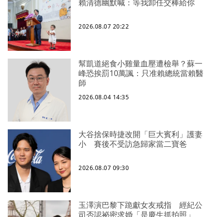
賴清德幽默喊：等我卸任交棒給你
2026.08.07 20:22
幫凱道絕食小雞量血壓遭檢舉？蘇一
峰恐挨罰10萬諷：只准賴總統當賴醫
師
2026.08.04 14:35
大谷捨保時捷改開「巨大賓利」護妻
小 賽後不受訪急歸家當二寶爸
2026.08.07 09:30
玉澤演巴黎下跪獻女友戒指 經紀公
司否認祕密求婚「是慶生抓拍照」