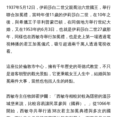
1937年5月12日，伊莉莎白二世父親喬治六世國王，舉行
聯合加冕禮，當時年僅11歲的伊莉莎白二世，在10年之
後，與希臘王子菲利普蒙巴頓，在同個地方舉行世紀大
婚，又在1953年的6月3日，也就是伊莉莎白二世27歲那
年，同樣也在西敏寺舉行加冕禮，也是史上第一場透過電
視轉播的君王加冕儀式，吸引超過兩千萬人透過電視收
看。
這座位於倫敦市中心，擁有千年歷史的哥德式教堂，不只
是遊客朝聖的觀光景點，它更乘載女王人生中，結婚與加
冕兩件大事，當然也包括人生的終點。
西敏寺主任牧師霍伊爾：「西敏寺相較於較為隱密的溫莎
城堡來說，比較容易讓民眾參與（國葬）。」從1066年
開始，西敏寺共舉行過38次君主加冕典禮與多次的國