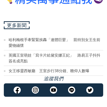
更多新聞
哈利梅根手牽緊緊挨轟「連體巨嬰」 凱特別女王生前
愛物緬懷
英國王室萌娃「寫卡片給黛安娜王妃」 路易王子抖抖
簽名成亮點
女王移靈西敏廳 王室步行38分鐘、瞻仰人數曝
追蹤我們