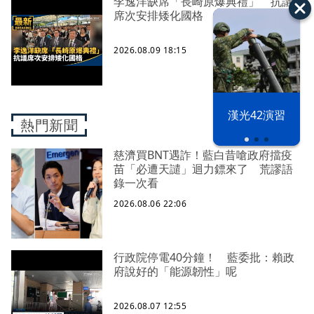
李逸洋缺席「長崎原爆典禮」 抗議
席次安排矮化國格
2026.08.09 18:15
漢光42演習
熱門新聞
慈濟買BNT遇詐！藍白昔嗆政府擋疫
苗「必遭天譴」迴力鏢來了 荒謬語
錄一次看
2026.08.06 22:06
行政院停電40分鐘！ 藍委批：賴政
府說好的「能源韌性」呢
2026.08.07 12:55