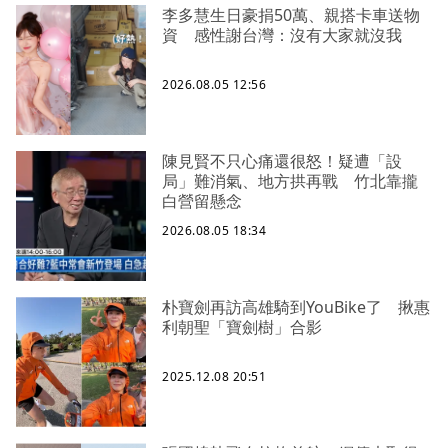
李多慧生日豪捐50萬、親搭卡車送物
資 感性謝台灣：沒有大家就沒我
2026.08.05 12:56
陳見賢不只心痛還很怒！疑遭「設
局」難消氣、地方拱再戰 竹北靠攏
白營留懸念
2026.08.05 18:34
朴寶劍再訪高雄騎到YouBike了 揪惠
利朝聖「寶劍樹」合影
2025.12.08 20:51