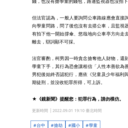
錢，也沒有搶學童的錢包，路邊監視器也沒拍下
但法官認為，一般人要詢問公車路線應會直接
向學童問路，問了後也沒有去搭公車，且監視
有拍下他一開始撐傘、悠哉地向公車亭方向走
離去，辯詞顯不可採。
法官審酌，柯男因一時貪念搶奪他人財物，還
學童下手，其行為恐會讓相信「人性本善欲為
男犯後始終否認犯行，應依《兒童及少年福利與
期徒刑，並沒收犯罪所得，可上訴。
★《鏡新聞》提醒您：犯罪行為，請勿模仿。
更新時間
2022.09.01 19:10 臺北時間
台中
搶劫
國小
學童