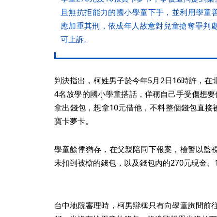
且無抗拒能力的國小學童下手，並利用學童
應加重其刑，依成年人故意對兒童搶奪罪判處
可上訴。
判決指出，柯姓男子於今年5月2日16時許，
4名放學的國小學童搭話，佯稱自己手受傷想要
拿出錢包，想拿10元借他，不料整個錢包直接被
寶卡夢卡。
學童餘悸猶存，在父親陪同下報案，檢警以監
未扣到被槍的錢包，以及錢包內的270元現金、
台中地院審理時，柯男辯稱只有向學童詢問前