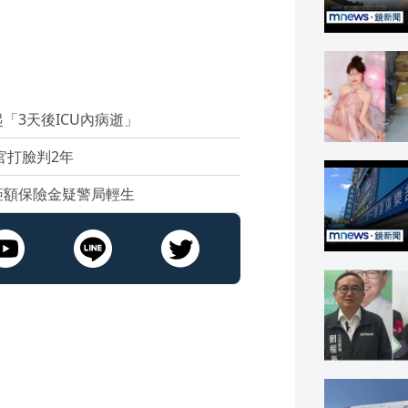
「3天後ICU內病逝」
官打臉判2年
鉅額保險金疑警局輕生