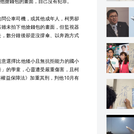
他搶錢包的畫面，自己沒有犯罪。
詢問公車司機，或其他成年人，柯男卻
器雖未拍下他搶錢包的畫面，但監視器
去，數分鐘後卻是沒撐傘、以奔跑方式
刻意選擇比他矮小且無抗拒能力的國小
善」的學童，心靈遭受嚴重傷害，且柯
權益保障法》加重其刑，判他10月有