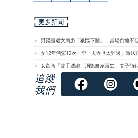
更多新聞
男醫護遭女病患「狠踹下體」 當場倒地不起
女12年酒駕12次 辯「夫過世太難過」遭法
女富商「雙手遭綁」溺斃自家浴缸 養子領
追蹤
我們