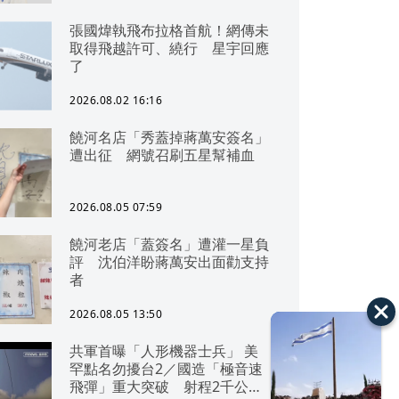
張國煒執飛布拉格首航！網傳未
取得飛越許可、繞行 星宇回應
了
2026.08.02 16:16
饒河名店「秀蓋掉蔣萬安簽名」
遭出征 網號召刷五星幫補血
2026.08.05 07:59
饒河老店「蓋簽名」遭灌一星負
評 沈伯洋盼蔣萬安出面勸支持
者
2026.08.05 13:50
共軍首曝「人形機器士兵」 美
罕點名勿擾台2／國造「極音速
飛彈」重大突破 射程2千公里