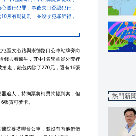
善心遂行犯罪，事後矢口否認犯行，
10月有期徒刑，並沒收犯罪所得，
在北屯區文心路與崇德路口公車站牌旁向
借錢去看醫生，其中1名學童從外套裡
搶走，錢包內除了270元，還有16張
視器追人，持拘票將柯男拘提到案，但
熱門新
16張寶可夢卡。
往醫院要搭哪台公車，並沒有向他們借