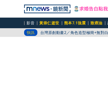
影音
黃崇仁逝世
熊本7.1強震
致癌油
台灣原創動畫1／歷時近14年打磨動畫
快訊
台灣原創動畫2／角色造型極簡+無對
台灣原創動畫3／《芽芽樂團》無對白