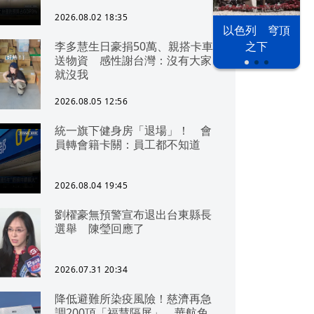
可「直通北京」
2026.08.02 18:35
以色列 穹頂
李多慧生日豪捐50萬、親搭卡車
之下
送物資 感性謝台灣：沒有大家
就沒我
2026.08.05 12:56
統一旗下健身房「退場」！ 會
員轉會籍卡關：員工都不知道
2026.08.04 19:45
劉櫂豪無預警宣布退出台東縣長
選舉 陳瑩回應了
2026.07.31 20:34
降低避難所染疫風險！慈濟再急
調200頂「福慧隔屏」 華航免