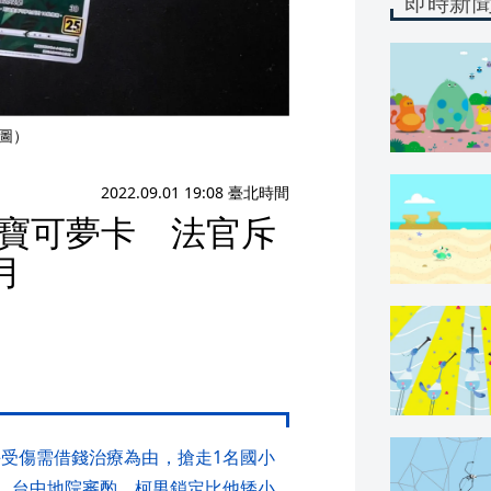
即時新
意圖）
2022.09.01 19:08 臺北時間
張寶可夢卡 法官斥
月
手受傷需借錢治療為由，搶走1名國小
案。台中地院審酌，柯男鎖定比他矮小