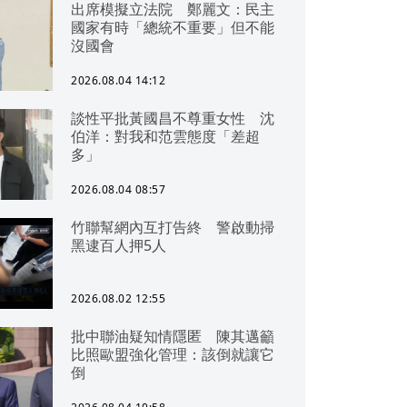
出席模擬立法院 鄭麗文：民主
國家有時「總統不重要」但不能
沒國會
2026.08.04 14:12
談性平批黃國昌不尊重女性 沈
伯洋：對我和范雲態度「差超
多」
2026.08.04 08:57
竹聯幫網內互打告終 警啟動掃
黑逮百人押5人
2026.08.02 12:55
批中聯油疑知情隱匿 陳其邁籲
比照歐盟強化管理：該倒就讓它
倒