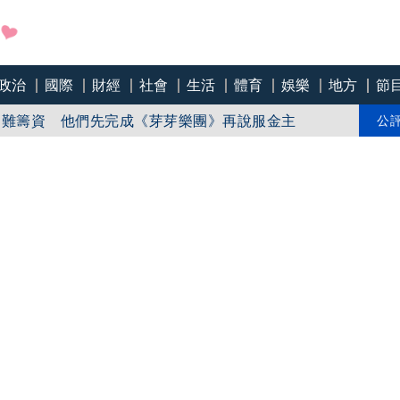
政治
國際
財經
社會
生活
體育
娛樂
地方
節
IP 《芽芽樂團》獲內容和技術雙重肯定
白難籌資 他們先完成《芽芽樂團》再說服金主
公
卻保留想像空間 孩童每分鐘視線專注度達98%