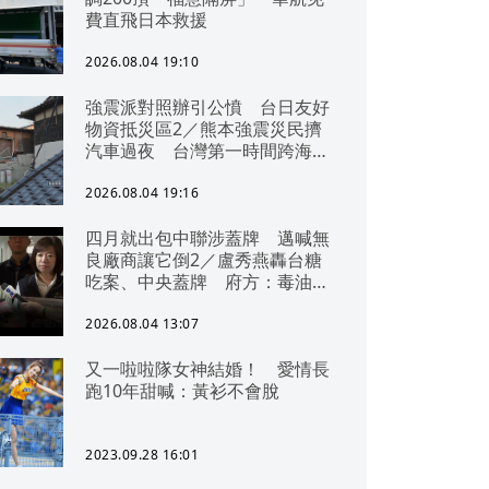
費直飛日本救援
2026.08.04 19:10
強震派對照辦引公憤 台日友好
物資抵災區2／熊本強震災民擠
汽車過夜 台灣第一時間跨海急
援
2026.08.04 19:16
四月就出包中聯涉蓋牌 邁喊無
良廠商讓它倒2／盧秀燕轟台糖
吃案、中央蓋牌 府方：毒油一
直在台中
2026.08.04 13:07
又一啦啦隊女神結婚！ 愛情長
跑10年甜喊：黃衫不會脫
2023.09.28 16:01