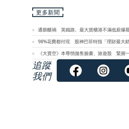
更多新聞
通膨釀禍 英鐵路、最大貨櫃港不滿低薪爆
98%花費都付現 股神巴菲特指「理財最大
《大賣空》本尊悄拋售臉書、旅遊股 緊握
追蹤
我們