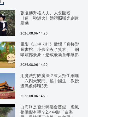
聞
張凌赫升格人夫、人父圈粉
《這一秒過火》婚禮照曝光劇迷
暴動
2026.08.06 14:20
電影《吉伊卡哇》散場「直接變
圖書館、小孩全沒了笑容」 網
曝震撼景象：恐成最新童年陰影
2026.08.06 14:20
用魔法打敗魔法？東大招生網埋
「六四天安門」擋中國生 教授
遭懲處停職3天
2026.08.06 14:20
白海豚是否北轉襲台關鍵 颱風
整備假有望？2／中颱「白海