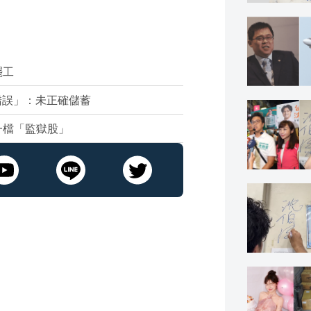
罷工
錯誤」：未正確儲蓄
一檔「監獄股」