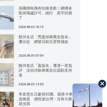
張國煒執飛布拉格首航！網傳未
取得飛越許可、繞行 星宇回應
了
2026.08.02 16:16
饒河名店「秀蓋掉蔣萬安簽名」
遭出征 網號召刷五星幫補血
2026.08.05 07:59
饒河老店「蓋簽名」遭灌一星負
評 沈伯洋盼蔣萬安出面勸支持
者
2026.08.05 13:50
李多慧生日豪捐50萬、親搭卡車
送物資 感性謝台灣：沒有大家
就沒我