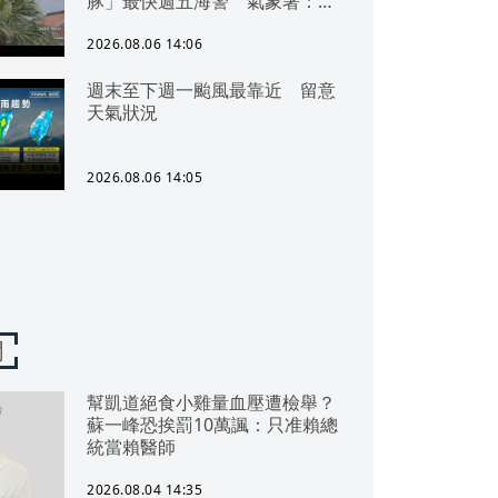
豚」最快週五海警 氣象署：北
部地區慎防豪雨
2026.08.06 14:06
週末至下週一颱風最靠近 留意
天氣狀況
2026.08.06 14:05
聞
幫凱道絕食小雞量血壓遭檢舉？
蘇一峰恐挨罰10萬諷：只准賴總
統當賴醫師
2026.08.04 14:35