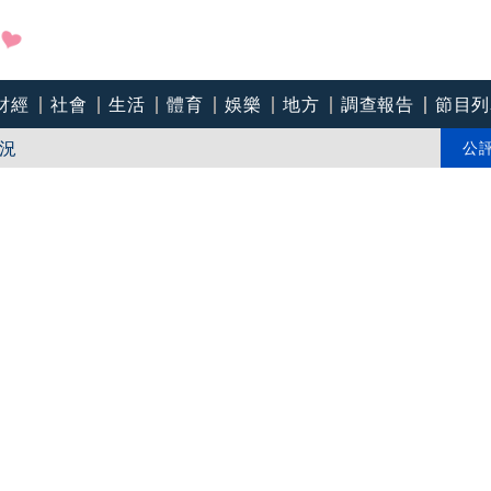
財經
社會
生活
體育
娛樂
地方
調查報告
節目列
況
日小生揭息影內幕：我被當八流演員
公
岱批蔣萬安：別把醫護當政治工具