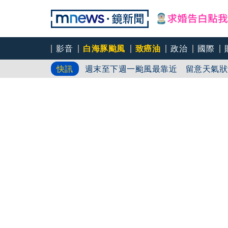
影音
白海豚颱風
致癌油
政治
國際
週末至下週一颱風最靠近 留意天氣狀
快訊
只認得「台版蘇志燮」不知姜厚任 昔
食用油諮詢門診5天僅1人掛號 吳欣