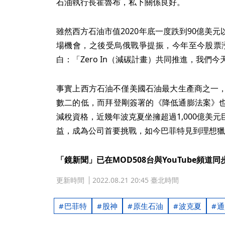
石油執行長霍魯布，私下關係良好。
雖然西方石油市值2020年底一度跌到90億美
場機會，之後受烏俄戰爭提振，今年至今股票漲
白：「Zero In（減碳計畫）共同推進，我們
事實上西方石油不僅美國石油最大生產商之一，
數二的低，而拜登剛簽署的《降低通膨法案》
減稅資格，近幾年波克夏坐擁超過1,000億美
益，成為公司首要挑戰，如今巴菲特見到理想獵
「鏡新聞」已在MOD508台與YouTube頻道
更新時間
2022.08.21 20:45 臺北時間
巴菲特
股神
原生石油
波克夏
通