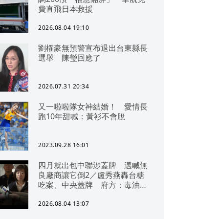
費直飛日本救援
2026.08.04 19:10
劉櫂豪無預警宣布退出台東縣長
選舉 陳瑩回應了
2026.07.31 20:34
又一啦啦隊女神結婚！ 愛情長
跑10年甜喊：黃衫不會脫
2023.09.28 16:01
四月就出包中聯涉蓋牌 邁喊無
良廠商讓它倒2／盧秀燕轟台糖
吃案、中央蓋牌 府方：毒油一
直在台中
2026.08.04 13:07