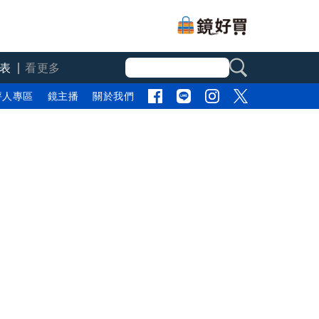
表
看更多
評人專區
鏡主播
關於我們