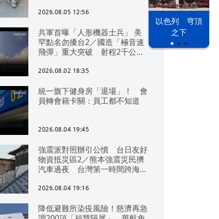
2026.08.05 12:56
以色列 穹頂
共軍首曝「人形機器士兵」 美
之下
罕點名勿擾台2／國造「極音速
飛彈」重大突破 射程2千公里
可「直通北京」
2026.08.02 18:35
統一旗下健身房「退場」！ 會
員轉會籍卡關：員工都不知道
2026.08.04 19:45
強震派對照辦引公憤 台日友好
物資抵災區2／熊本強震災民擠
汽車過夜 台灣第一時間跨海急
援
2026.08.04 19:16
降低避難所染疫風險！慈濟再急
調200頂「福慧隔屏」 華航免