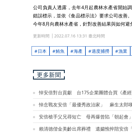
公司負責人透露，去年4月起農林水產省開始調
錯誤標示，並依《食品標示法》要求公司改善。公
今年8月向農林水產省，針對改善結果與如何避
更新時間
2022.07.16 13:31 臺北時間
日本
鮪魚
海產
過度捕撈
漁業
更多新聞
悼安倍對台貢獻 台175企業團體合買《產
悼念戰友安倍「最優秀政治家」 麻生太郎
安倍槍手父兄尋短亡 母再爆曾陷「朝起會」
賴清德偕金美齡出席葬禮 遺孀憔悴陪安倍