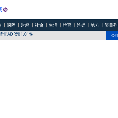
治
國際
財經
社會
生活
體育
娛樂
地方
節目列
ADR漲1.01%
搭世界最美景觀鐵路 穿越百年淘金路看盡冰河、峽
公
百年豪宅 用英式下午茶感受花園城市優雅氛圍