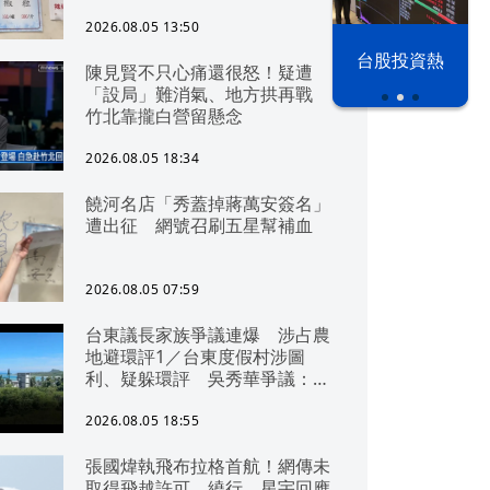
2026.08.05 13:50
以色列 穹頂
台股投資熱
陳見賢不只心痛還很怒！疑遭
之下
「設局」難消氣、地方拱再戰
竹北靠攏白營留懸念
2026.08.05 18:34
饒河名店「秀蓋掉蔣萬安簽名」
遭出征 網號召刷五星幫補血
2026.08.05 07:59
台東議長家族爭議連爆 涉占農
地避環評1／台東度假村涉圖
利、疑躲環評 吳秀華爭議：概
無參與
2026.08.05 18:55
張國煒執飛布拉格首航！網傳未
取得飛越許可、繞行 星宇回應