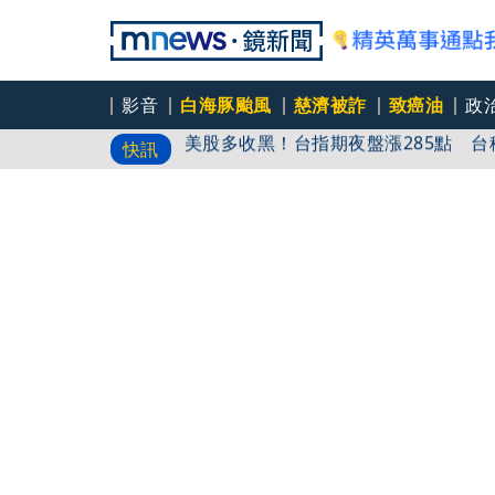
影音
白海豚颱風
慈濟被詐
致癌油
政
美股多收黑！台指期夜盤漲285點 台積電
快訊
阿拉斯加郵輪5／停靠史凱威怎麼玩？
谷與雪山
阿拉斯加郵輪6／走進加拿大維多利亞