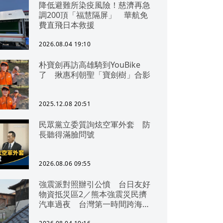
降低避難所染疫風險！慈濟再急
調200頂「福慧隔屏」 華航免
費直飛日本救援
2026.08.04 19:10
朴寶劍再訪高雄騎到YouBike
了 揪惠利朝聖「寶劍樹」合影
2025.12.08 20:51
民眾黨立委質詢炫空軍外套 防
長聽得滿臉問號
2026.08.06 09:55
強震派對照辦引公憤 台日友好
物資抵災區2／熊本強震災民擠
汽車過夜 台灣第一時間跨海急
援