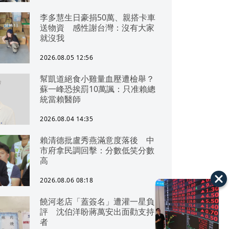
李多慧生日豪捐50萬、親搭卡車
送物資 感性謝台灣：沒有大家
就沒我
2026.08.05 12:56
幫凱道絕食小雞量血壓遭檢舉？
蘇一峰恐挨罰10萬諷：只准賴總
統當賴醫師
2026.08.04 14:35
賴清德批盧秀燕滿意度落後 中
市府拿民調回擊：分數低笑分數
高
2026.08.06 08:18
饒河老店「蓋簽名」遭灌一星負
評 沈伯洋盼蔣萬安出面勸支持
者