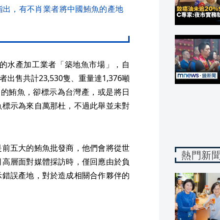
指出，有不肖業者將中國鮪魚的產地
場的水產加工業者「築地魚市場」，自
者出售共計23,530隻、重量達1,376噸
國的鮪魚，卻標示為台灣產，或是將日
魚標示為來自萬那杜，不過此舉並未對
是前五大的鮪魚批發商，他們會將從世
熱門新
司高層面對媒體採訪時，僅回應由於負
示錯誤產地，對於造成相關合作夥伴的