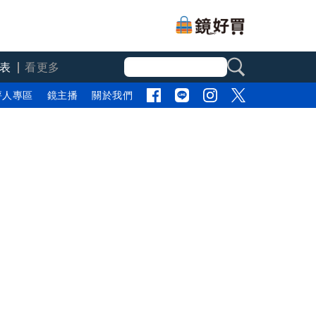
表
看更多
評人專區
鏡主播
關於我們