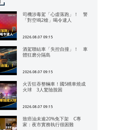
聞
司機涉毒駕「心虛落跑」！ 警
「對空鳴2槍」喝令逮人
2026.08.07 09:15
酒駕聯結車「失控自撞」！ 車
體狂磨分隔島
2026.08.07 09:15
火舌狂吞整輛車！國5轎車燒成
火球 3人驚險脫困
2026.08.07 09:15
致癌油未逾20%免下架 C專
家：夜市實務執行很困難