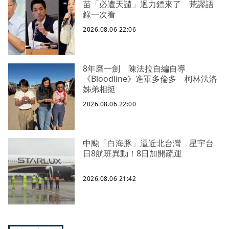
苗「必遭天譴」迴力鏢來了 荒謬語
錄一次看
2026.08.06 22:06
8年磨一劍 陳法拉自編自導
《Bloodline》進軍多倫多 柯林法洛
姊弟相挺
2026.08.06 22:00
中颱「白海豚」逼近北台灣 星宇台
日8航班異動！8日加開疏運
2026.08.06 21:42