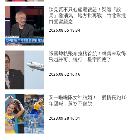
陳見賢不只心痛還很怒！疑遭「設
局」難消氣、地方拱再戰 竹北靠攏
白營留懸念
2026.08.05 18:34
張國煒執飛布拉格首航！網傳未取得
飛越許可、繞行 星宇回應了
2026.08.02 16:16
又一啦啦隊女神結婚！ 愛情長跑10
年甜喊：黃衫不會脫
2023.09.28 16:01