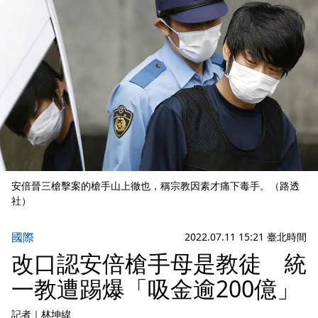
安倍晉三槍擊案的槍手山上徹也，稱宗教因素才痛下毒手。（路透
社）
國際
2022.07.11 15:21 臺北時間
改口認安倍槍手母是教徒 統
一教遭踢爆「吸金逾200億」
記者
｜
林坤緯