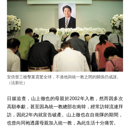
安倍晉三槍擊案震驚全球，不過他與統一教之間的關係仍成謎。
（法新社）
日媒追查，山上徹也的母親於2002年入教，然而因多次
高額奉獻，甚至因為統一教總部在南韓，經常訪韓流連拜
訪，因此2年內就宣告破產。山上徹也在自衛隊的期間，
也曾向同袍透露母親加入統一教，為此生活十分痛苦。