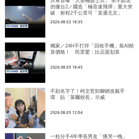
共軍首曝「人形機器士兵」 美罕點名
勿擾台2／國造「極音速飛彈」重大突
破 射程2千公里可「直通北京」
2026.08.02 18:35
獨家／24H不打烊「回收手機」靠AI精
算價格！ 民眾驚：比店面划算
2026.08.05 18:45
不刻名字了！柯文哲卸腳鐐改戴手
環 貼「萊爾校長」示威
2026.08.05 12:04
一粒分手4年學長男友「痛哭一晚」