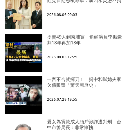
紅見日期怒槓辱華：廣西水災怎不捐
2026.08.06 09:03
拐賣49人到柬埔寨 角頭演員李振豪
判18年再加18年
2026.08.03 12:25
一言不合就揮刀！ 揭中和弒媳夫家
欠債販毒「驚天黑歷史」
2026.07.29 19:55
愛女為貸款成人頭戶涉詐遭判刑 台
中市警局長：非常慚愧