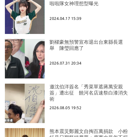
啦啦隊女神理想型曝光
2024.04.17 15:39
劉櫂豪無預警宣布退出台東縣長選
舉 陳瑩回應了
2026.07.31 20:34
邀沈伯洋簽名「秀菜單遮蔣萬安親
簽」遭出征 饒河名店速祭白漆消失
術
2026.08.05 19:52
熊本震災鄭麗文自掏百萬捐款 小粉