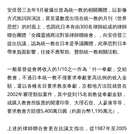
安倍晉三去年9月被爆出曾為統一教的相關團體，以影像
方式致詞與演說，甚至還數度出現在統一教的月刊《世界
思想》的封面上，也因此日本有由300名律師組成的律師
聯合團體「全國靈感商法對策律師聯絡會」，向安倍晉三
提出抗議，認為統一教在日本是爭議團體，此舉恐對日本
帶來負面影響，往後不應幫助、贊助統一教相關活動。
一般基督徒會將收入的1/10之一作為「什一奉獻」交給
教會，不過日本統一教不僅要求奉獻更高比例的收入金
額，還以各種名目要求教友奉獻，京都地方法院就曾在
2002年審理類似案件，其中提到15名前教徒奉獻金額，
或購入教會所販賣的開運印章、大理石壺、人蔘液等等，
要求教會方賠償5,400萬日圓（約新台幣1,195萬元）。
上述的律師聯合會更在抗議文指出，從1987年至2005