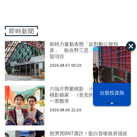
即時新聞
前時力黨魁表態「反對刪公視預
算」 盼在野三思：改凍結處理受質
疑項目
2026.08.07 00:20
六強片齊聚桃影 小薰《祖先鬼》回
以色列 穹頂
台股投資熱
桃影娘家 《長安的荔枝》桃影加映
之下
一票難求
2026.08.06 22:20
慈濟買BNT遇詐！藍白昔嗆政府擋疫