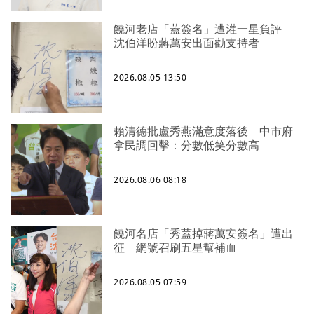
饒河老店「蓋簽名」遭灌一星負評
沈伯洋盼蔣萬安出面勸支持者
2026.08.05 13:50
賴清德批盧秀燕滿意度落後 中市府
拿民調回擊：分數低笑分數高
2026.08.06 08:18
饒河名店「秀蓋掉蔣萬安簽名」遭出
征 網號召刷五星幫補血
2026.08.05 07:59