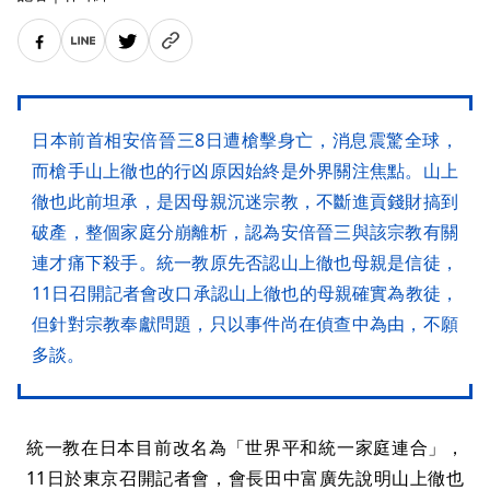
日本前首相安倍晉三8日遭槍擊身亡，消息震驚全球，
而槍手山上徹也的行凶原因始終是外界關注焦點。山上
徹也此前坦承，是因母親沉迷宗教，不斷進貢錢財搞到
破產，整個家庭分崩離析，認為安倍晉三與該宗教有關
連才痛下殺手。統一教原先否認山上徹也母親是信徒，
11日召開記者會改口承認山上徹也的母親確實為教徒，
但針對宗教奉獻問題，只以事件尚在偵查中為由，不願
多談。
統一教在日本目前改名為「世界平和統一家庭連合」，
11日於東京召開記者會，會長田中富廣先說明山上徹也