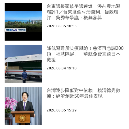
台東議長家族爭議連爆 涉占農地避
環評1／台東度假村涉圖利、疑躲環
評 吳秀華爭議：概無參與
2026.08.05 18:55
降低避難所染疫風險！慈濟再急調200
頂「福慧隔屏」 華航免費直飛日本
救援
2026.08.04 19:10
台灣逐步降低對中依賴 賴清德秀數
據：經濟創近50年最佳表現
2026.08.05 15:29