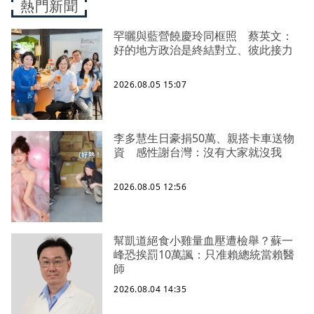
熱門新聞
罕曬與藍營饒慶玲同框照 蔡英文：
好的地方政治是終結對立、彼此接力
2026.08.05 15:07
李多慧生日豪捐50萬、親搭卡車送物
資 感性謝台灣：沒有大家就沒我
2026.08.05 12:56
幫凱道絕食小雞量血壓遭檢舉？蘇一
峰恐挨罰10萬諷：只准賴總統當賴醫
師
2026.08.04 14:35