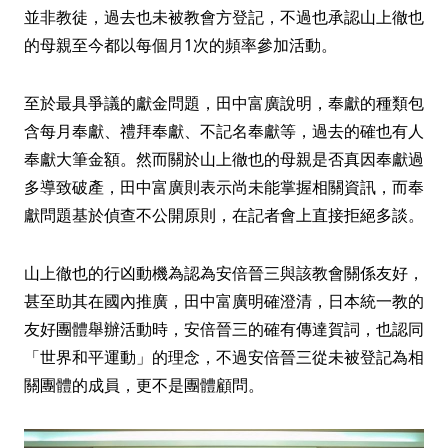
並非教徒，過去也未被教會方登記，不過也承認山上徹也
的母親至今都以每個月1次的頻率參加活動。
至於最具爭議的獻金問題，田中富廣說明，奉獻的種類包
含每月奉獻、禮拜奉獻、不記名奉獻等，過去的確也有人
奉獻大筆金額。然而關於山上徹也的母親是否真因奉獻過
多導致破產，田中富廣則表示尚未能掌握相關資訊，而奉
獻問題基於偵查不公開原則，在記者會上直接拒絕多談。
山上徹也的行凶動機為認為安倍晉三與該教會關係友好，
甚至助其在國內推廣，田中富廣明確澄清，日本統一教的
友好團體舉辦活動時，安倍晉三的確有傳達賀詞，也認同
「世界和平運動」的理念，不過安倍晉三從未被登記為相
關團體的成員，更不是團體顧問。