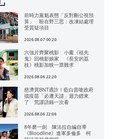
聞
前時力黨魁表態「反對刪公視預
算」 盼在野三思：改凍結處理
受質疑項目
2026.08.07 00:20
六強片齊聚桃影 小薰《祖先
鬼》回桃影娘家 《長安的荔
枝》桃影加映一票難求
2026.08.06 22:20
慈濟買BNT遇詐！藍白昔嗆政府
擋疫苗「必遭天譴」迴力鏢來
了 荒謬語錄一次看
2026.08.06 22:06
8年磨一劍 陳法拉自編自導
《Bloodline》進軍多倫多 柯