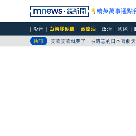
影音
白海豚颱風
致癌油
政治
國際
中颱「白海豚」逼近北台灣 星宇台日
快訊
笑著笑著就哭了 被遺忘的日本喜劇天
角頭大哥變身親情喜劇 羅志祥噴貢丸