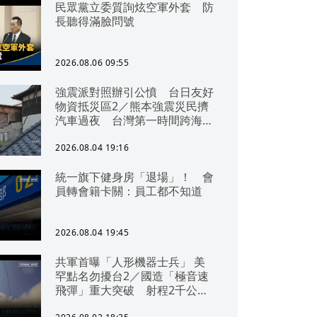
民眾黨立委質詢炫空軍外套 防
長聽得滿臉問號
2026.08.06 09:55
強震派對照辦引公憤 台日友好
物資抵災區2／熊本強震災民擠
汽車過夜 台灣第一時間跨海急
援
2026.08.04 19:16
統一旗下健身房「退場」！ 會
員轉會籍卡關：員工都不知道
2026.08.04 19:45
共軍首曝「人形機器士兵」 美
罕點名勿擾台2／國造「極音速
飛彈」重大突破 射程2千公里
可「直通北京」