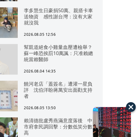
李多慧生日豪捐50萬、親搭卡車
送物資 感性謝台灣：沒有大家
就沒我
2026.08.05 12:56
幫凱道絕食小雞量血壓遭檢舉？
蘇一峰恐挨罰10萬諷：只准賴總
統當賴醫師
2026.08.04 14:35
饒河老店「蓋簽名」遭灌一星負
評 沈伯洋盼蔣萬安出面勸支持
者
2026.08.05 13:50
賴清德批盧秀燕滿意度落後 中
市府拿民調回擊：分數低笑分數
高