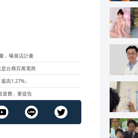
量」曝展店計畫
竟是台裔百萬電商
高1.27%」
資遣費」要提告