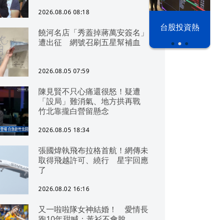
2026.08.06 08:18
以色列 穹頂
台股投資熱
饒河名店「秀蓋掉蔣萬安簽名」
之下
遭出征 網號召刷五星幫補血
2026.08.05 07:59
陳見賢不只心痛還很怒！疑遭
「設局」難消氣、地方拱再戰
竹北靠攏白營留懸念
2026.08.05 18:34
張國煒執飛布拉格首航！網傳未
取得飛越許可、繞行 星宇回應
了
2026.08.02 16:16
又一啦啦隊女神結婚！ 愛情長
跑10年甜喊：黃衫不會脫