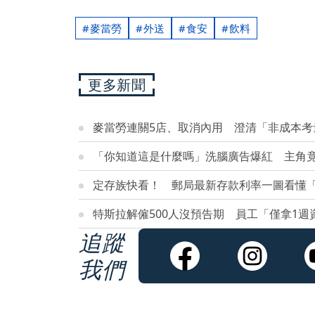
麥當勞
外送
食安
飲料
更多新聞
麥當勞連關5店、取消內用 澄清「非成本考
「你知道這是什麼嗎」洗腦廣告爆紅 主角
定存族快看！ 郵局最新存款利率一圖看懂「最
特斯拉解僱500人沒預告期 員工「僅拿1週
追蹤
我們