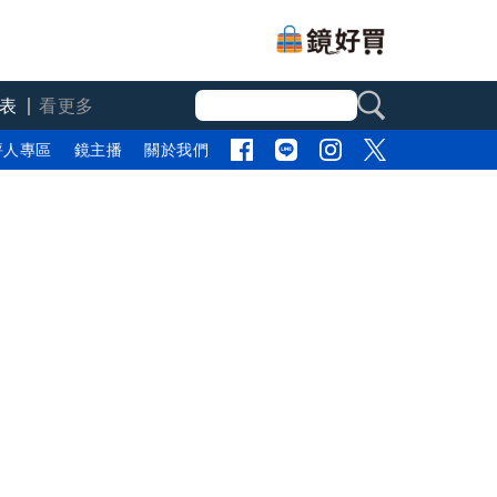
表
看更多
評人專區
鏡主播
關於我們