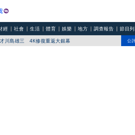
財經
社會
生活
體育
娛樂
地方
調查報告
節目列
8航班異動！8日加開疏運
才川島雄三 4K修復重返大銀幕
公
爽打王識賢「神臉黏飯粒」 喜提「搞笑MVP」