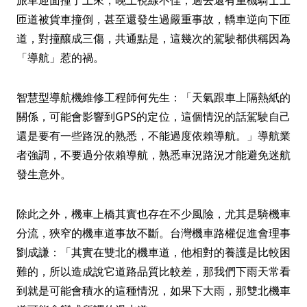
旅車迎面撞了上來，晚上視線不佳，過去還有重機騎士上
匝道被貨車撞倒，甚至還發生過嚴重事故，轎車逆向下匝
道，對撞釀成三傷，共通點是，這幾次的駕駛都供稱因為
「導航」惹的禍。
智慧型導航機維修工程師何先生：「天氣跟車上隔熱紙的
關係，可能會影響到GPS的定位，這個情況的話駕駛自己
還是要有一些路況的熟悉，不能過度依賴導航。」導航業
者強調，不要過分依賴導航，熟悉車況路況才能避免迷航
發生意外。
除此之外，機車上橋其實也存在不少風險，尤其是騎機車
分流，狹窄的機車道事故不斷。台灣機車路權促進會理事
劉成謙：「其實在雙北的機車道，他相對的養護是比較困
難的，所以造成說它道路品質比較差，那我們下雨天常看
到就是可能會積水的這種情況，如果下大雨，那雙北機車