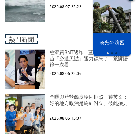
2026.08.07 22:22
熱門新聞
漢光42演習
慈濟買BNT遇詐！藍白昔嗆政府擋疫
苗「必遭天譴」迴力鏢來了 荒謬語
錄一次看
2026.08.06 22:06
罕曬與藍營饒慶玲同框照 蔡英文：
好的地方政治是終結對立、彼此接力
2026.08.05 15:07