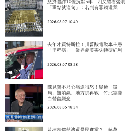
慈濟遭詐10億沉默5年 四叉貓看聲明
「重點就這句」：若判有罪錢還我
2026.08.07 10:49
去年才買特斯拉！川普酸電動車主患
「里程病」 業界憂美喪失轉型紅利
2026.08.07 08:23
陳見賢不只心痛還很怒！疑遭「設
局」難消氣、地方拱再戰 竹北靠攏
白營留懸念
2026.08.05 18:34
昔稱相信慈濟還是民進黨？ 蔣萬