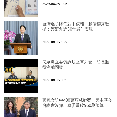
2026.08.05 13:50
台灣逐步降低對中依賴 賴清德秀數
據：經濟創近50年最佳表現
2026.08.05 15:29
民眾黨立委質詢炫空軍外套 防長聽
得滿臉問號
2026.08.06 09:55
鄭麗文訪中480萬藍喊撤案 民主基金
會證實沒撤、綠委重砍960萬預算