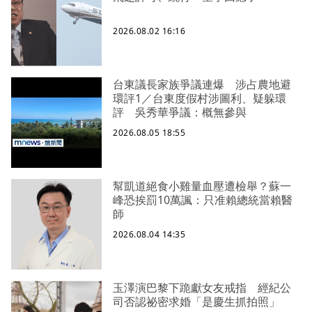
2026.08.02 16:16
台東議長家族爭議連爆 涉占農地避
環評1／台東度假村涉圖利、疑躲環
評 吳秀華爭議：概無參與
2026.08.05 18:55
幫凱道絕食小雞量血壓遭檢舉？蘇一
峰恐挨罰10萬諷：只准賴總統當賴醫
師
2026.08.04 14:35
玉澤演巴黎下跪獻女友戒指 經紀公
司否認祕密求婚「是慶生抓拍照」