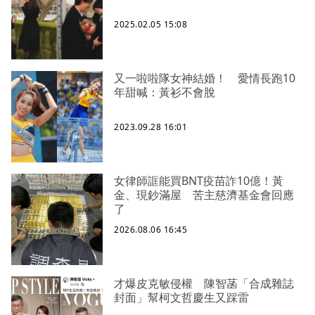
2025.02.05 15:08
又一啦啦隊女神結婚！ 愛情長跑10
年甜喊：黃衫不會脫
2023.09.28 16:01
女律師誆能買BNT疫苗詐10億！黃
金、現鈔滿屋 苦主慈濟基金會回應
了
2026.08.06 16:45
才爆皮克敏侵權 陳智菡「合成雜誌
封面」幫柯文哲慶生又踩雷