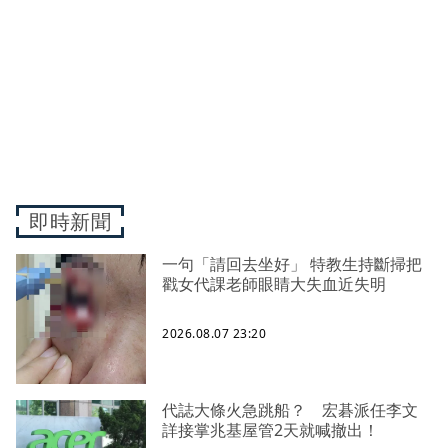
即時新聞
一句「請回去坐好」 特教生持斷掃把
戳女代課老師眼睛大失血近失明
2026.08.07 23:20
代誌大條火急跳船？ 宏碁派任李文
詳接掌兆基屋管2天就喊撤出！