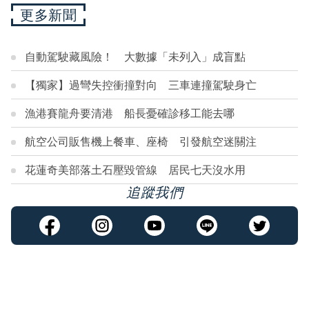
更多新聞
自動駕駛藏風險！ 大數據「未列入」成盲點
【獨家】過彎失控衝撞對向 三車連撞駕駛身亡
漁港賽龍舟要清港 船長憂確診移工能去哪
航空公司販售機上餐車、座椅 引發航空迷關注
花蓮奇美部落土石壓毀管線 居民七天沒水用
追蹤我們