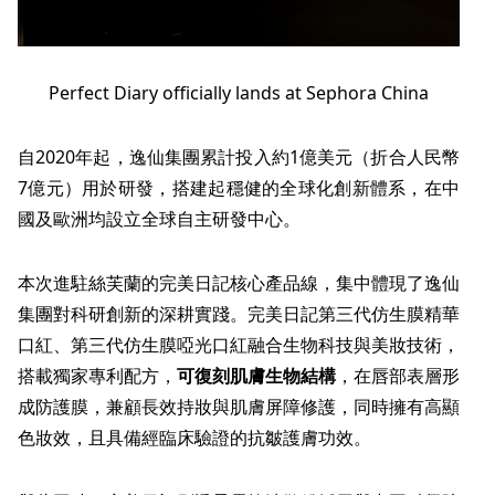
Perfect Diary officially lands at Sephora China
自2020年起，
逸仙集團
累計投入約1億美元（折合人民幣
7億元）用於研發，搭建起穩健的全球化創新體系，在中
國及歐洲均設立
全球自主研發中心
。
本次進駐絲芙蘭的完美日記核心產品線，集中體現了
逸仙
集團
對科研創新的深耕實踐。完美日記第三代仿生膜精華
口紅、第三代仿生膜啞光口紅融合生物科技與美妝技術，
搭載獨家專利配方，
可復刻肌膚生物結構
，在唇部表層形
成防護膜，兼顧長效持妝與肌膚屏障修護，同時擁有高顯
色妝效，且具備經臨床驗證的抗皺護膚功效。