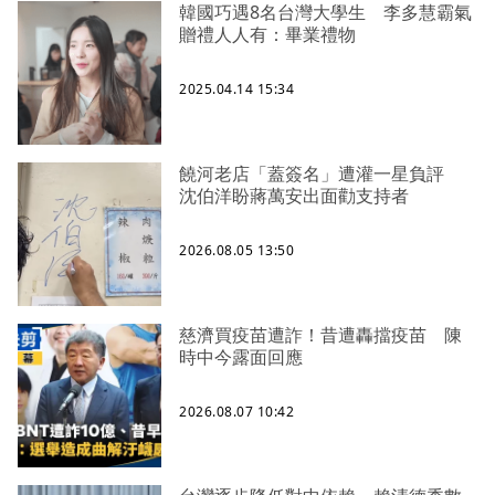
韓國巧遇8名台灣大學生 李多慧霸氣
贈禮人人有：畢業禮物
2025.04.14 15:34
饒河老店「蓋簽名」遭灌一星負評
沈伯洋盼蔣萬安出面勸支持者
2026.08.05 13:50
慈濟買疫苗遭詐！昔遭轟擋疫苗 陳
時中今露面回應
2026.08.07 10:42