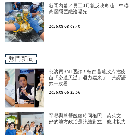
新聞內幕／員工4月就反映毒油 中聯
高層隱匿鐵證曝光
2026.08.08 08:40
熱門新聞
慈濟買BNT遇詐！藍白昔嗆政府擋疫
苗「必遭天譴」迴力鏢來了 荒謬語
錄一次看
2026.08.06 22:06
罕曬與藍營饒慶玲同框照 蔡英文：
好的地方政治是終結對立、彼此接力