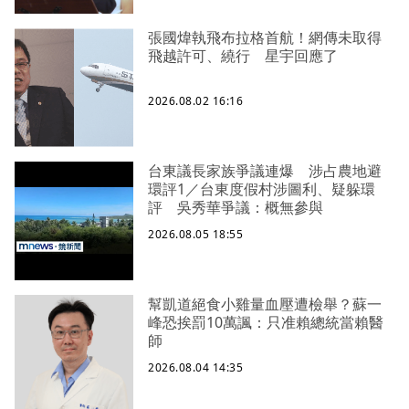
張國煒執飛布拉格首航！網傳未取得
飛越許可、繞行 星宇回應了
2026.08.02 16:16
台東議長家族爭議連爆 涉占農地避
環評1／台東度假村涉圖利、疑躲環
評 吳秀華爭議：概無參與
2026.08.05 18:55
幫凱道絕食小雞量血壓遭檢舉？蘇一
峰恐挨罰10萬諷：只准賴總統當賴醫
師
2026.08.04 14:35