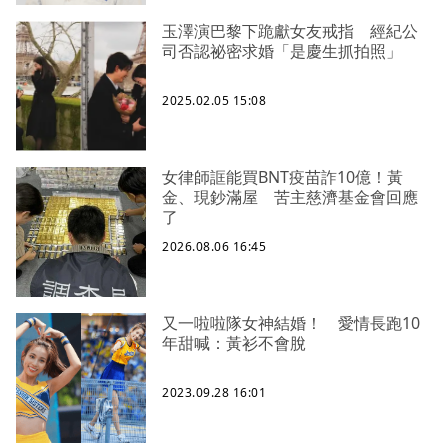
玉澤演巴黎下跪獻女友戒指 經紀公
司否認祕密求婚「是慶生抓拍照」
2025.02.05 15:08
女律師誆能買BNT疫苗詐10億！黃
金、現鈔滿屋 苦主慈濟基金會回應
了
2026.08.06 16:45
又一啦啦隊女神結婚！ 愛情長跑10
年甜喊：黃衫不會脫
2023.09.28 16:01