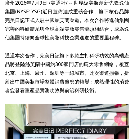
廣州
2026年7月9日
/美通社/ --
世界級美妝創新先鋒
逸仙
集團(NYSE:
YSG
)近日宣佈達成重磅合作，旗下核心品牌
完美日記正式入駐中國絲芙蘭渠道。本次合作將
逸仙集團
完善的科研體系與全球高端美妝零售龍頭相結合，成為
逸
仙集團
持續向全球性美妝科技企業邁進的重要里程碑。
通過本次合作，完美日記旗下多款主打科研功效的高端產
品將登陸
絲芙蘭中國
約300家門店的龐大零售網絡，覆蓋
北京、上海、廣州、深圳等一線城市。此次渠道擴張，折
射出中國美妝市場整體消費趨勢的轉變：成熟理性的消費
者愈發看重產品實測功效與前沿科研技術。