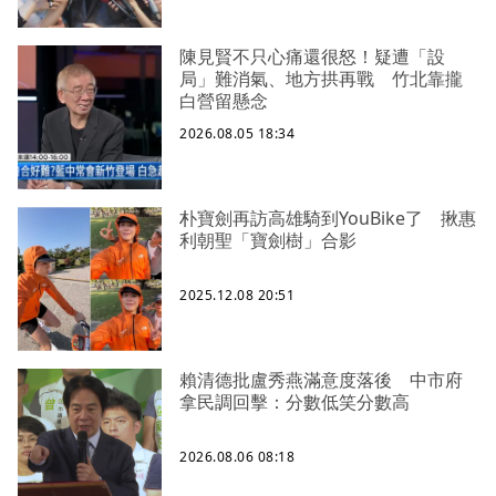
陳見賢不只心痛還很怒！疑遭「設
局」難消氣、地方拱再戰 竹北靠攏
白營留懸念
2026.08.05 18:34
朴寶劍再訪高雄騎到YouBike了 揪惠
利朝聖「寶劍樹」合影
2025.12.08 20:51
賴清德批盧秀燕滿意度落後 中市府
拿民調回擊：分數低笑分數高
2026.08.06 08:18