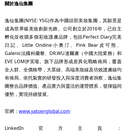
關於逸仙集團
逸仙集團(NYSE: YSG)作為中國頭部美妝集團，其願景是
成為世界級美妝創新先鋒。公司創立於2016年，已自主
孵化並收購多個彩妝護膚品牌，包括Perfect Diary完美
日記、Little Ondine小奧汀、Pink Bear皮可熊、
Galenic法國科蘭黎、DR.WU達爾膚（中國大陸業務）和
EVE LOM伊芙瓏。旗下品牌形成差異化戰略佈局，覆蓋
全人群、全價格帶，大眾線、高端美妝線及功效護膚線均
有佈局。依托紮實的研發投入與深度消費者洞察，
逸仙集
團
整合品牌價值、產品實力與靈活的運營體系，發揮協同
優勢，實現持續發展。
官網：
www.yatsenglobal.com
LinkedIn官方主頁：