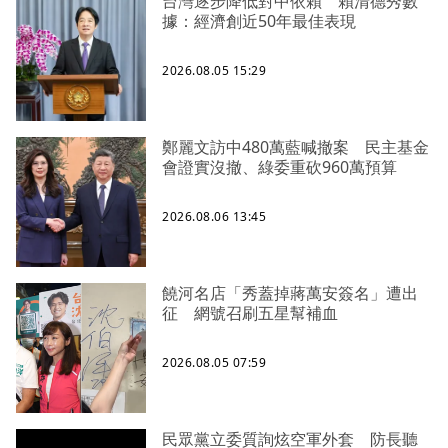
台灣逐步降低對中依賴 賴清德秀數
據：經濟創近50年最佳表現
2026.08.05 15:29
鄭麗文訪中480萬藍喊撤案 民主基金
會證實沒撤、綠委重砍960萬預算
2026.08.06 13:45
饒河名店「秀蓋掉蔣萬安簽名」遭出
征 網號召刷五星幫補血
2026.08.05 07:59
民眾黨立委質詢炫空軍外套 防長聽