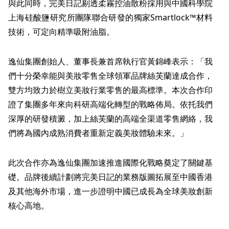
與此同時，完美日記剔透柔霧控油散粉採用與中國科學院
上海硅酸鹽研究所團隊聯合研發的獨家Smartlock™材料
技術，可定向精準吸附油脂。
逸仙集團
創始人、董事長兼首席執行官黃錦峰表示：「我
們十分榮幸能與美妝零售全球領軍品牌絲芙蘭達成合作，
雙方均致力於樹立美妝行業零售的最高標準。本次合作印
證了集團多年來向科研高端化轉型的戰略佈局。依托我們
深厚的研發積澱，加上絲芙蘭的高端全渠道零售網絡，我
們將為國內成熟消費者重新定義美妝體驗未來。」
此次合作亦為
逸仙集團
加速推進國際化戰略奠定了關鍵基
礎。品牌後續計劃將完美日記的業務版圖拓展至中國香港
及其他海外市場，進一步證明中國已成長為全球美妝創新
核心高地。