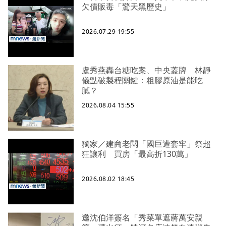
欠債販毒「驚天黑歷史」
2026.07.29 19:55
盧秀燕轟台糖吃案、中央蓋牌 林靜
儀點破製程關鍵：粗膠原油是能吃
膩？
2026.08.04 15:55
獨家／建商老闆「國巨遭套牢」祭超
狂讓利 買房「最高折130萬」
2026.08.02 18:45
邀沈伯洋簽名「秀菜單遮蔣萬安親