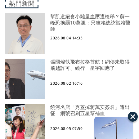
熱門新聞
幫凱道絕食小雞量血壓遭檢舉？蘇一
峰恐挨罰10萬諷：只准賴總統當賴醫
師
2026.08.04 14:35
張國煒執飛布拉格首航！網傳未取得
飛越許可、繞行 星宇回應了
2026.08.02 16:16
饒河名店「秀蓋掉蔣萬安簽名」遭出
征 網號召刷五星幫補血
2026.08.05 07:59