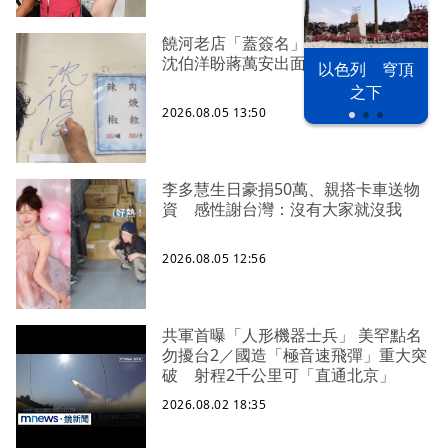
饒河老店「蓋簽名」遭灌一星負評
沈伯洋盼蔣萬安出面勸支持者
以色列 穹頂
之下
2026.08.05 13:50
李多慧生日豪捐50萬、親搭卡車送物
資 感性謝台灣：沒有大家就沒我
2026.08.05 12:56
共軍首曝「人形機器士兵」 美罕點名
勿擾台2／國造「極音速飛彈」重大突
破 射程2千公里可「直通北京」
2026.08.02 18:35