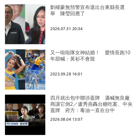
劉櫂豪無預警宣布退出台東縣長選
舉 陳瑩回應了
2026.07.31 20:34
又一啦啦隊女神結婚！ 愛情長跑10
年甜喊：黃衫不會脫
2023.09.28 16:01
四月就出包中聯涉蓋牌 邁喊無良廠
商讓它倒2／盧秀燕轟台糖吃案、中央
蓋牌 府方：毒油一直在台中
2026.08.04 13:07