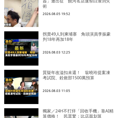
簽」遭出征 饒河名店速祭白漆消失
術
2026.08.05 19:52
拐賣49人到柬埔寨 角頭演員李振豪
判18年再加18年
2026.08.03 12:25
質疑年改溢扣未還！ 翁曉玲提案凍
考試院、銓敘部1500萬預算
2026.08.03 11:05
獨家／24H不打烊「回收手機」靠AI精
算價格！ 民眾驚：比店面划算