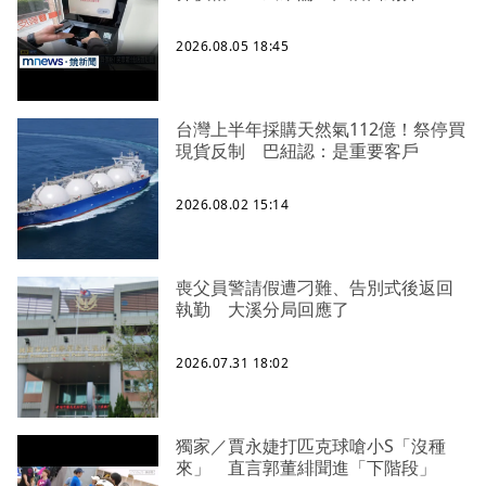
2026.08.05 18:45
台灣上半年採購天然氣112億！祭停買
現貨反制 巴紐認：是重要客戶
2026.08.02 15:14
喪父員警請假遭刁難、告別式後返回
執勤 大溪分局回應了
2026.07.31 18:02
獨家／賈永婕打匹克球嗆小S「沒種
來」 直言郭董緋聞進「下階段」