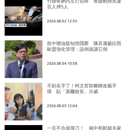
竹聯幫網內互打告終 警啟動掃黑逮
百人押5人
2026.08.02 12:55
批中聯油疑知情隱匿 陳其邁籲比照
歐盟強化管理：該倒就讓它倒
2026.08.04 10:58
不刻名字了！柯文哲卸腳鐐改戴手
環 貼「萊爾校長」示威
2026.08.05 12:04
一言不合就揮刀！ 揭中和弒媳夫家