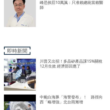
峰恐挨罰10萬諷：只准賴總統當賴醫
師
即時新聞
川普又出招！多晶矽產品課15%關稅
12月生效 經濟部回應了
中颱白海豚「海警發布」！ 路徑向
西「略增強」北台雨漸增