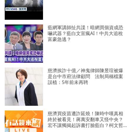
藍網軍講師扯共諜！暗網買個資成恐
嚇武器？藍白文宣瘋AI！中共大追稅
富豪急逃？
慈濟挨詐十億／神鬼律師陳昱瑄被爆
是台中市府法律顧問 法制局稱檔案
誤植：5年前未再聘
慈濟買疫苗遭詐延燒！陳時中嘆真相
終於被看見！蔣萬安翻車又怪中央？
宏不讓獨揭起訴書打臉藍白？柯文哲
生日嚇一大跳忘記腳傷？虐童案再