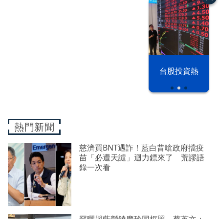
漢光42演習
台股投資熱
熱門新聞
慈濟買BNT遇詐！藍白昔嗆政府擋疫
苗「必遭天譴」迴力鏢來了 荒謬語
錄一次看
罕曬與藍營饒慶玲同框照 蔡英文：