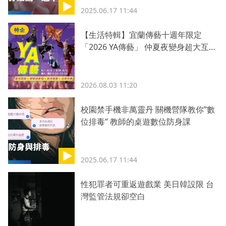
2025.06.17 11:44
特企
【生活特輯】宜蘭傳藝十週年限定
「2026 YA傳藝」 仲夏夜變身超大互動
劇場！一票暢玩日夜
2026.08.03 11:20
校園禁手機非萬靈丹 關機營隊教你”數
位排毒” 教師的桌遊數位防身課
2025.06.17 11:44
性犯罪者可重返遊戲業 美日韓設限 台
灣監管法規卻空白