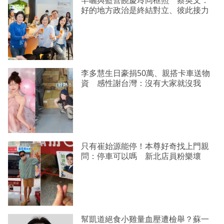
好的地方政治是終結對立、彼此接力
李多慧生日豪捐50萬、親搭卡車送物
資 感性謝台灣：沒有大家就沒我
只有崔始源能停！本尊好奇找上門親
問：停車可以嗎 新北店員粉樂壞
幫凱道絕食小雞量血壓遭檢舉？蘇一