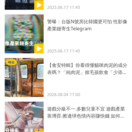
2025.06.17 11:45
警曝：台版N號房比韓國更可怕 性影像
產業鏈寄生Telegram
2025.06.17 11:45
特企
【食安特輯】你看得懂貓咪肉泥的成分
表嗎？「純肉泥」掀毛孩飲食「少添
加」新革命
2026.08.04 17:00
遊戲分級不一.多數兒童不宜 遊戲產業
靠博弈.擦邊球色情內容賺快錢 如何遴
選優質遊戲