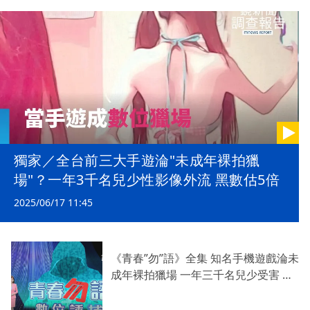
獨家／全台前三大手遊淪"未成年裸拍獵
場"？一年3千名兒少性影像外流 黑數估5倍
2025/06/17 11:45
《青春”勿”語》全集 知名手機遊戲淪未
成年裸拍獵場 一年三千名兒少受害 追
犯罪產業鏈 遊戲分級一國多制兒童不
宜多 家長教師教數位防身