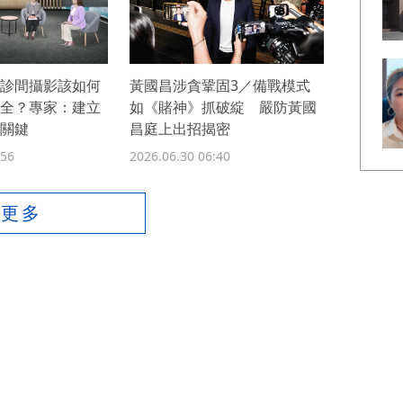
診間攝影該如何
黃國昌涉貪鞏固3／備戰模式
全？專家：建立
如《賭神》抓破綻 嚴防黃國
關鍵
昌庭上出招揭密
:56
2026.06.30 06:40
看更多