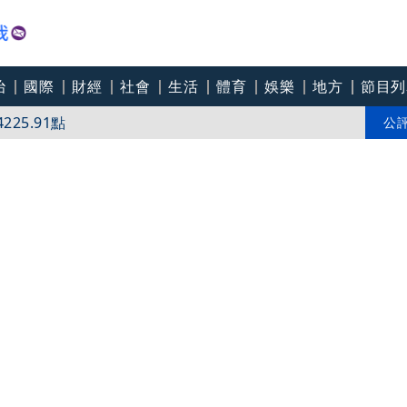
反擊提告 女方閨密怒揭真相
治
國際
財經
社會
生活
體育
娛樂
地方
節目列
25.91點
公
闆娘嚇傻：不敢相信