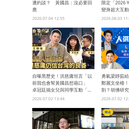
遭約談？ 黃國昌：沒必要回
限定「2026
應
變身超大互動
日夜
2026.07.04 12:55
2026.08.03 11
自曝黑歷史！洪慈庸坦言「以
勇氣梁靜茹給
前我也會幫黃國昌想藉口」
鄭麗文坐檯！
卓冠廷揭女兒與同學互動「根
割？胡佛研究
本里長」
黃國昌斜槓網
2026.07.02 13:44
2026.07.02 12
1.3萬超慘
憤！白營立委
特企
玩笑？