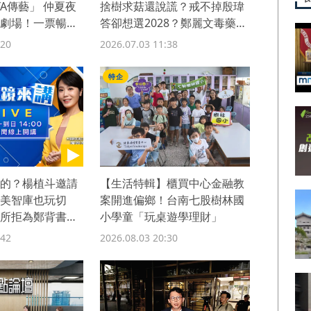
 YA傳藝」 仲夏夜
捨樹求菇還說謊？戒不掉殷瑋
劇場！一票暢玩
答卻想選2028？鄭麗文毒藥還
是利刃？ 連勝文同框盧秀燕
:20
2026.07.03 11:38
連家倒戈？翁曉玲亂砍媒宣費
還自喜？
特企
的？楊植斗邀請
【生活特輯】櫃買中心金融教
美智庫也玩切
案開進偏鄉！台南七股樹林國
所拒為鄭背書！
小學童「玩桌遊學理財」
紅！點閱率只有
:42
2026.08.03 20:30
淡！冷血質詢引公
竟拿飛官失事開