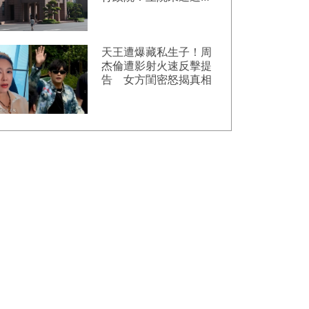
算
天王遭爆藏私生子！周
杰倫遭影射火速反擊提
告 女方閨密怒揭真相