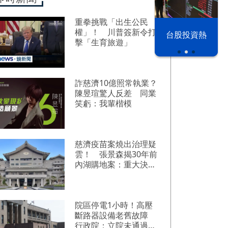
重拳挑戰「出生公民
權」！ 川普簽新令打
漢光42演習
台股投資熱
擊「生育旅遊」
詐慈濟10億照常執業？
陳昱瑄驚人反差 同業
笑虧：我輩楷模
慈濟疫苗案燒出治理疑
雲！ 張景森揭30年前
內湖購地案：重大決策
太輕率
院區停電1小時！高壓
斷路器設備老舊故障
行政院：立院未通過預