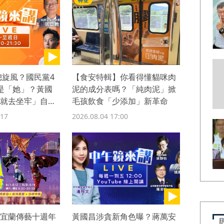
特企
總旋風？國民黨4
【食安特輯】你看得懂貓咪肉
是「她」？黃國
泥的成分表嗎？「純肉泥」掀
就去坐牢」自打
毛孩飲食「少添加」新革命
帝」前後超反差
:17
2026.08.04 17:00
宜蘭傳藝十週年
黃國昌涉貪新角色曝？蔣萬安