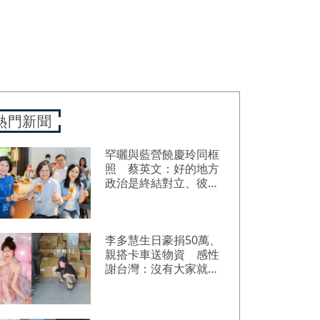
熱門新聞
罕曬與藍營饒慶玲同框
照 蔡英文：好的地方
政治是終結對立、彼此
接力
李多慧生日豪捐50萬、
親搭卡車送物資 感性
謝台灣：沒有大家就沒
我