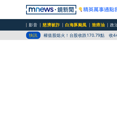
天王遭爆藏私生子！周杰倫遭影射火速
影音
慈濟被詐
白海豚颱風
致癌油
政
權值股熄火！台股收跌170.79點 收442
快訊
禁臨停「唯獨始源」可以！ 本人朝聖