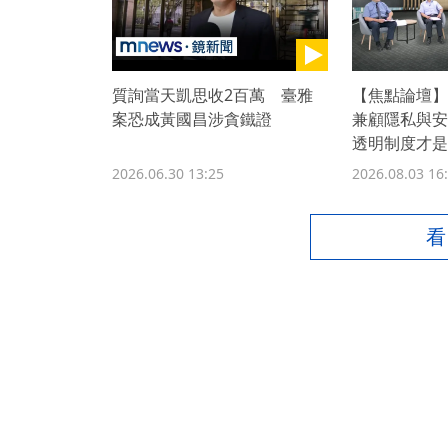
質詢當天凱思收2百萬 臺雅
【焦點論壇】
案恐成黃國昌涉貪鐵證
兼顧隱私與安
透明制度才是
2026.06.30 13:25
2026.08.03 16