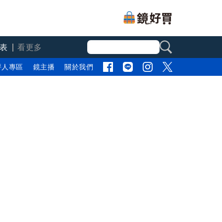
表
看更多
評人專區
鏡主播
關於我們