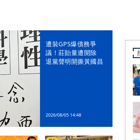
遭裝GPS爆債務爭
議！莊貽量遭開除
退黨聲明開撕黃國昌
2026/08/05 14:48