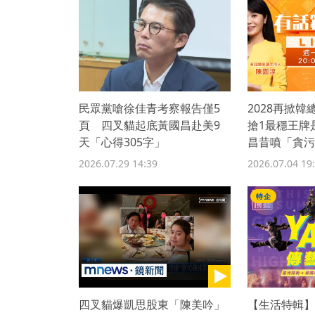
民眾黨嗆徐佳青考察報告僅5
2028再掀韓
頁 四叉貓起底黃國昌赴美9
搶1最穩王牌
天「心得305字」
昌昔噴「貪污
臉？ 「咆哮
2026.07.29 14:39
2026.07.04 19
特企
四叉貓爆凱思股東「陳美吟」
【生活特輯】