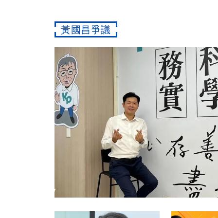
黃國昌爭議