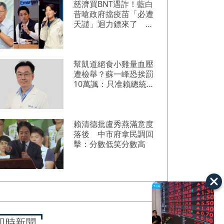
慈濟買BNT遇詐！藍白
昔嗆政府擋疫苗「必遭
天譴」迴力鏢來了 荒
謬語錄一次看
幫凱道絕食小雞量血壓
遭檢舉？蘇一峰恐挨罰
10萬諷：只准賴總統當
賴醫師
賴清德批盧秀燕滿意度
落後 中市府拿民調回
擊：分數低笑分數高
即時新聞